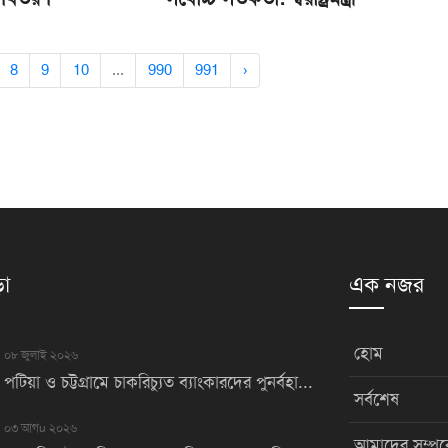
8
9
10
...
990
991
›
়া
এক নজর
হোম
০৮ জুলাই ২০২৬
পটিয়া ও চট্টগ্রামে চাকরিচ্যুত ব্যাংকারদের পুনর্বহা...
সর্বশেষ
০৩ আগu ২০২৬
আমাদের সম্পর্