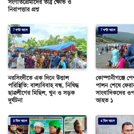
সংগীতপ্রেমীদের তীব্র ক্ষোভ ও
নিরাপত্তার প্রশ্ন
7 ঘন্টা আগে
7 ঘন্টা আগে
নরসিংদীতে এক দিনে উত্তাল
কোম্পানীগঞ্জে পে
পরিস্থিতি: বাল্যবিবাহ বন্ধ, নিষিদ্ধ
পালন শেষে ফেরা
ছাত্রলীগের মিছিল, খুন ও সড়ক
সাংবাদিকদের ওপর 
দুর্ঘটনা
আহত ১
3 দিন আগে
4 দিন আগে