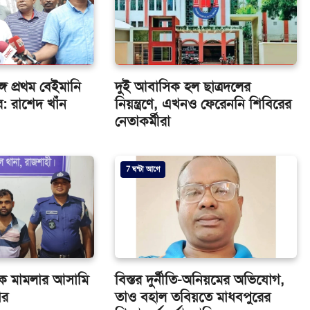
্গে প্রথম বেইমানি
দুই আবাসিক হল ছাত্রদলের
: রাশেদ খাঁন
নিয়ন্ত্রণে, এখনও ফেরেননি শিবিরের
নেতাকর্মীরা
7 ঘন্টা আগে
দক মামলার আসামি
বিস্তর দুর্নীতি-অনিয়মের অভিযোগ,
ার
তাও বহাল তবিয়তে মাধবপুরের