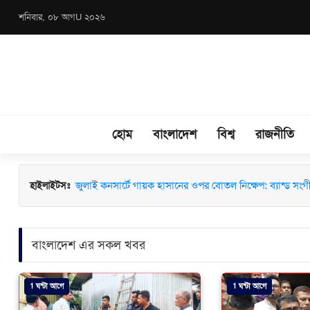
শনিবার, ০৮ আগU ২০২৬
হোম
বাংলাদেশ
বিশ্ব
রাজনীতি
চারঘাটে ৫টি মাদক মামলার আসামি শাহাবুদ্দিন গ্রেফতার
হাইলাইটসঃ
জুলাই কনসার্টে গায়ক হাসানের ওপর বোতল নিক্ষেপ: ব্যান্ড সংগীতপ্
বাংলাদেশ এর সকল খবর
1 ঘন্টা আগে
1 ঘন্টা আগে