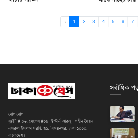
‹
1
2
3
4
5
6
7
সর্বাধিক পড
যোগাযোগ
স্যুইট # ০৬, লেভেল #০৯, ইস্টার্ন আরজু , শহীদ সৈয়দ
নজরুল ইসলাম সরণি, ৬১, বিজয়নগর, ঢাকা ১০০০,
বাংলাদেশ।