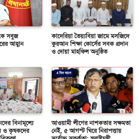
কে সবুজ
কাদেরিয়া তৈয়্যবিয়া জামে মসজিদে
তরের আহ্বান
কুরআন শিক্ষা কোর্সের সবক প্রদান
ও দোয়া মাহফিল অনুষ্ঠিত
4 দিন আগে
ানদের বিনামূল্যে
আওয়ামী লীগের নাশকতার সক্ষমতা
শিন ও কৃষকদের
নেই, ৫ আগস্ট ঘিরে নিরাপত্তায়
া বিতরণ
সর্বোচ্চ সতর্কতা: স্বরাষ্ট্রমন্ত্রী