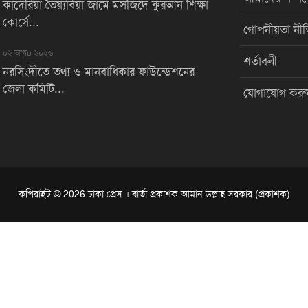
কাদেরিয়া তৈয়্যবিয়া জামে মসজিদে কুরআন শিক্ষা
কোর্সে...
গোপনীয়তা নীত
০২ আগu ২০২৬
শর্তাবলী
নরসিংদীতে তথ্য ও মানবাধিকার ফাউন্ডেশনের
জেলা কমিটি...
যোগাযোগ করু
কপিরাইট © 2026 ঢাকা প্রেস । বার্তা প্রকাশক আমান উল্লাহ সরকার (প্রকাশক)