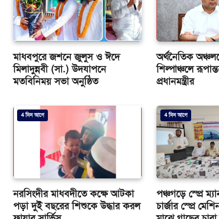
মাধবপুরে জশনে জুলুস ও ঈদে
অর্থনৈতিক অঞ্চল
মিলাদুন্নবী (সা.) উদযাপনে
শিল্পাঞ্চলে রূপান্
মতবিনিময় সভা অনুষ্ঠিত
প্রধানমন্ত্রীর
4 দিন আগে
4 দিন আগে
নরসিংদীর মাধবদীতে কক্ষে আটকা
পঞ্চগড়ে স্প্রে ম্য
পড়া দুই বছরের শিশুকে উদ্ধার করল
চার্জার স্প্রে মে
ফায়ার সার্ভিস
মাঝে গাছের চার