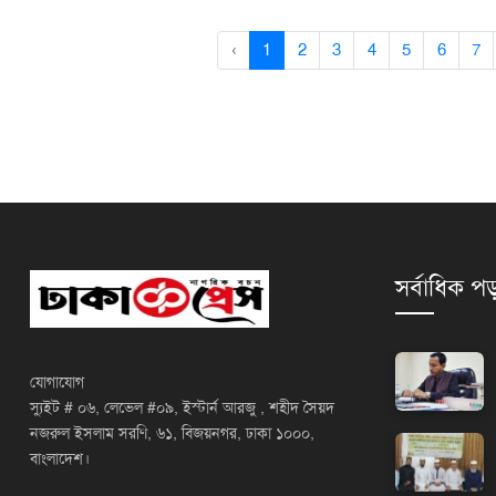
‹
1
2
3
4
5
6
7
সর্বাধিক পড
যোগাযোগ
স্যুইট # ০৬, লেভেল #০৯, ইস্টার্ন আরজু , শহীদ সৈয়দ
নজরুল ইসলাম সরণি, ৬১, বিজয়নগর, ঢাকা ১০০০,
বাংলাদেশ।