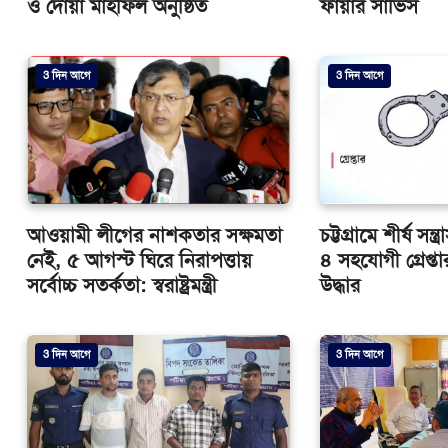
ও দোয়া মাহফিল অনুষ্ঠিত
ফায়ার সার্ভিস
3 দিন আগে
3 দিন আগে
আওয়ামী লীগের নাশকতার সক্ষমতা
চট্টগ্রামে শীর্ষ সন্
নেই, ৫ আগস্ট ঘিরে নিরাপত্তায়
৪ সহযোগী গ্রেপ্তার
সর্বোচ্চ সতর্কতা: স্বরাষ্ট্রমন্ত্রী
উদ্ধার
3 দিন আগে
3 দিন আগে