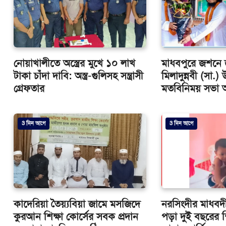
নোয়াখালীতে অস্ত্রের মুখে ১০ লাখ
মাধবপুরে জশনে 
টাকা চাঁদা দাবি: অস্ত্র-গুলিসহ সন্ত্রাসী
মিলাদুন্নবী (সা.
গ্রেফতার
মতবিনিময় সভা অন
3 দিন আগে
3 দিন আগে
কাদেরিয়া তৈয়্যবিয়া জামে মসজিদে
নরসিংদীর মাধবদ
কুরআন শিক্ষা কোর্সের সবক প্রদান
পড়া দুই বছরের শ