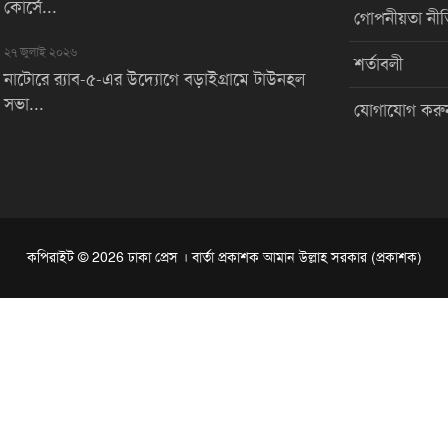
কোর্সে...
গোপনীয়তা নীত
২৭ জুলাই ২০২৬
শর্তাবলী
নাটোরে র‌্যাব-৫-এর উদ্যোগে বড়াইগ্রামে টাউনহল
সভা...
যোগাযোগ করু
কপিরাইট © 2026 ঢাকা প্রেস । বার্তা প্রকাশক আমান উল্লাহ সরকার (প্রকাশক)