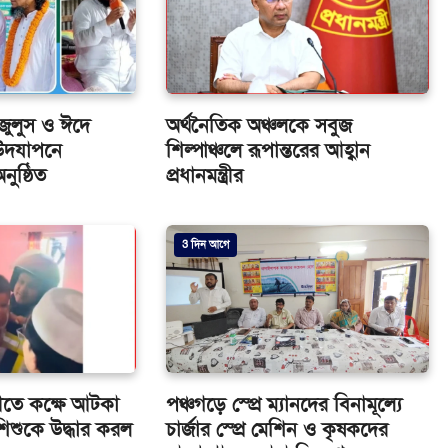
জুলুস ও ঈদে
অর্থনৈতিক অঞ্চলকে সবুজ
) উদযাপনে
শিল্পাঞ্চলে রূপান্তরের আহ্বান
ুষ্ঠিত
প্রধানমন্ত্রীর
3 দিন আগে
ীতে কক্ষে আটকা
পঞ্চগড়ে স্প্রে ম্যানদের বিনামূল্যে
িশুকে উদ্ধার করল
চার্জার স্প্রে মেশিন ও কৃষকদের