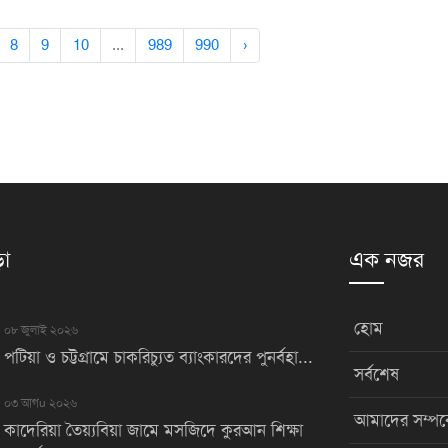
8
9
10
...
989
990
›
়া
এক নজর
হোম
০৮ জুলাই ২০২৬
পটিয়া ও চট্টগ্রামে চাকরিচ্যুত ব্যাংকারদের পুনর্বহা...
সর্বশেষ
০৩ আগu ২০২৬
আমাদের সম্পর্
কাদেরিয়া তৈয়্যবিয়া জামে মসজিদে কুরআন শিক্ষা