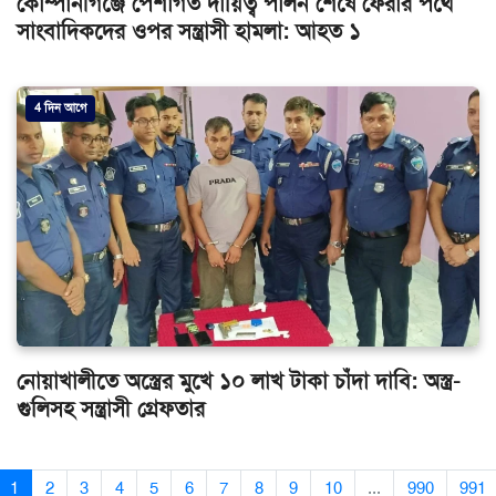
কোম্পানীগঞ্জে পেশাগত দায়িত্ব পালন শেষে ফেরার পথে
সাংবাদিকদের ওপর সন্ত্রাসী হামলা: আহত ১
4 দিন আগে
নোয়াখালীতে অস্ত্রের মুখে ১০ লাখ টাকা চাঁদা দাবি: অস্ত্র-
গুলিসহ সন্ত্রাসী গ্রেফতার
1
2
3
4
5
6
7
8
9
10
...
990
991