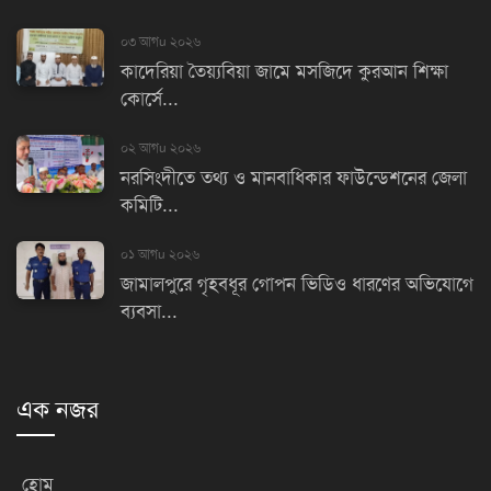
০৩ আগu ২০২৬
কাদেরিয়া তৈয়্যবিয়া জামে মসজিদে কুরআন শিক্ষা
কোর্সে...
০২ আগu ২০২৬
নরসিংদীতে তথ্য ও মানবাধিকার ফাউন্ডেশনের জেলা
কমিটি...
০১ আগu ২০২৬
জামালপুরে গৃহবধূর গোপন ভিডিও ধারণের অভিযোগে
ব্যবসা...
এক নজর
হোম