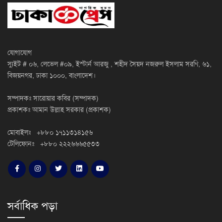
যোগাযোগ
স্যুইট # ০৬, লেভেল #০৯, ইস্টার্ন আরজু , শহীদ সৈয়দ নজরুল ইসলাম সরণি, ৬১,
বিজয়নগর, ঢাকা ১০০০, বাংলাদেশ।
সম্পাদকঃ সারোয়ার কবির (সম্পাদক)
প্রকাশকঃ আমান উল্লাহ সরকার (প্রকাশক)
মোবাইলঃ +৮৮০ ১৭১১৩১৪১৫৬
টেলিফোনঃ +৮৮০ ২২২৬৬৬৫৫৩৩
সর্বাধিক পড়া