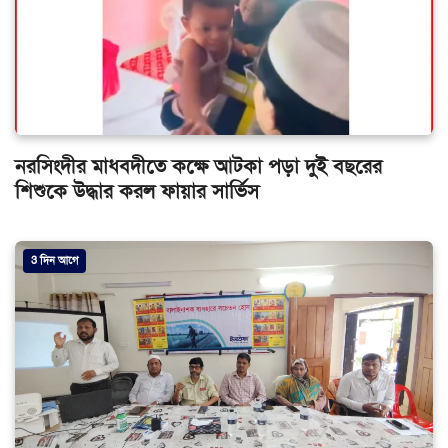
নরসিংদীর মাধবদীতে কক্ষে আটকা পড়া দুই বছরের
শিশুকে উদ্ধার করল ফায়ার সার্ভিস
3 দিন আগে