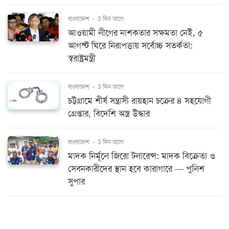
বাংলাদেশ
-
3 দিন আগে
আওয়ামী লীগের নাশকতার সক্ষমতা নেই, ৫
আগস্ট ঘিরে নিরাপত্তায় সর্বোচ্চ সতর্কতা:
স্বরাষ্ট্রমন্ত্রী
বাংলাদেশ
-
3 দিন আগে
চট্টগ্রামে শীর্ষ সন্ত্রাসী রায়হান চক্রের ৪ সহযোগী
গ্রেপ্তার, বিদেশি অস্ত্র উদ্ধার
বাংলাদেশ
-
3 দিন আগে
মাদক নির্মূলে জিরো টলারেন্স: মাদক বিক্রেতা ও
সেবনকারীদের স্থান হবে কারাগারে — পুলিশ
সুপার