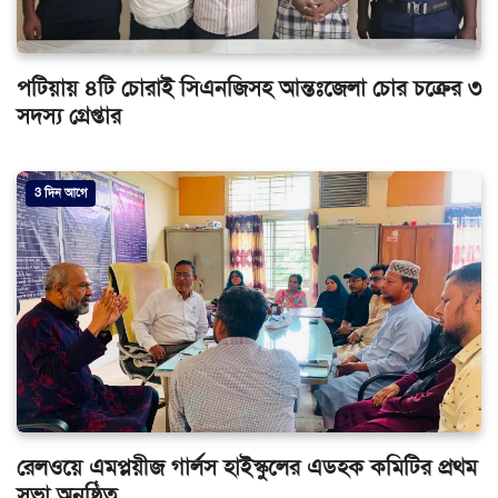
পটিয়ায় ৪টি চোরাই সিএনজিসহ আন্তঃজেলা চোর চক্রের ৩
সদস্য গ্রেপ্তার
3 দিন আগে
রেলওয়ে এমপ্লয়ীজ গার্লস হাইস্কুলের এডহক কমিটির প্রথম
সভা অনুষ্ঠিত