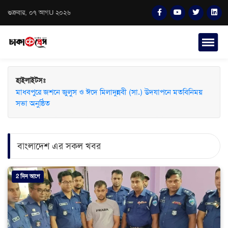
শুক্রবার, ০৭ আগU ২০২৬
হাইলাইটসঃ
মাধবপুরে জশনে জুলুস ও ঈদে মিলাদুন্নবী (সা.) উদযাপনে মতবিনিময়
সভা অনুষ্ঠিত
বাংলাদেশ এর সকল খবর
2 দিন আগে