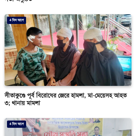
4 দিন আগে
সীতাকুণ্ডে পূর্ব বিরোধের জেরে হামলা, মা-মেয়েসহ আহত
৩; থানায় মামলা
4 দিন আগে