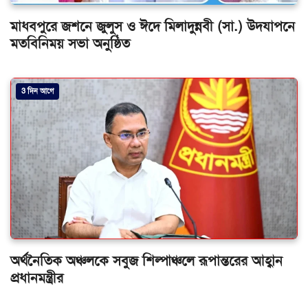
মাধবপুরে জশনে জুলুস ও ঈদে মিলাদুন্নবী (সা.) উদযাপনে
মতবিনিময় সভা অনুষ্ঠিত
3 দিন আগে
অর্থনৈতিক অঞ্চলকে সবুজ শিল্পাঞ্চলে রূপান্তরের আহ্বান
প্রধানমন্ত্রীর