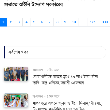
ফেরাতে আইনি উদ্যোগ সরকারের
1
2
3
4
5
6
7
8
9
10
...
989
990
সর্বশেষ খবর
বাংলাদেশ
-
2 দিন আগে
নোয়াখালীতে অস্ত্রের মুখে ১০ লাখ টাকা চাঁদা
দাবি: অস্ত্র-গুলিসহ সন্ত্রাসী গ্রেফতার
বাংলাদেশ
-
2 দিন আগে
মাধবপুরে জশনে জুলুস ও ঈদে মিলাদুন্নবী (সা.)
উদযাপনে মতবিনিময় সভা অনুষ্ঠিত