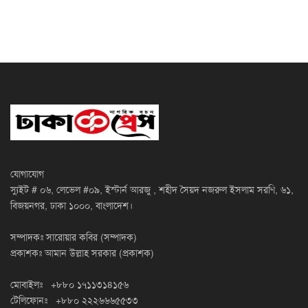
যোগাযোগ
স্যুইট # ০৬, লেভেল #০৯, ইস্টার্ন আরজু , শহীদ সৈয়দ নজরুল ইসলাম সরণি, ৬১,
বিজয়নগর, ঢাকা ১০০০, বাংলাদেশ।
সম্পাদকঃ সারোয়ার কবির (সম্পাদক)
প্রকাশকঃ আমান উল্লাহ সরকার (প্রকাশক)
মোবাইলঃ +৮৮০ ১৭১১৩১৪১৫৬
টেলিফোনঃ +৮৮০ ২২২৬৬৬৫৫৩৩