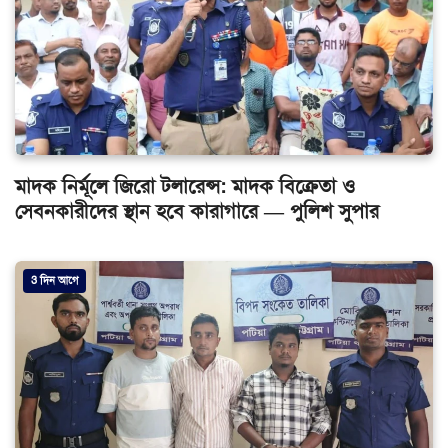
মাদক নির্মূলে জিরো টলারেন্স: মাদক বিক্রেতা ও
সেবনকারীদের স্থান হবে কারাগারে — পুলিশ সুপার
3 দিন আগে