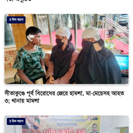
3 দিন আগে
সীতাকুণ্ডে পূর্ব বিরোধের জেরে হামলা, মা-মেয়েসহ আহত
৩; থানায় মামলা
3 দিন আগে