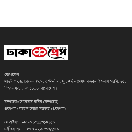
যোগাযোগ
স্যুইট # ০৬, লেভেল #০৯, ইস্টার্ন আরজু , শহীদ সৈয়দ নজরুল ইসলাম সরণি, ৬১,
বিজয়নগর, ঢাকা ১০০০, বাংলাদেশ।
সম্পাদকঃ সারোয়ার কবির (সম্পাদক)
প্রকাশকঃ আমান উল্লাহ সরকার (প্রকাশক)
মোবাইলঃ +৮৮০ ১৭১১৩১৪১৫৬
টেলিফোনঃ +৮৮০ ২২২৬৬৬৫৫৩৩