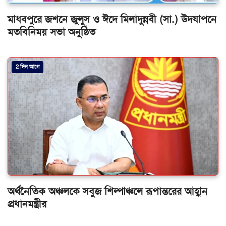
মাধবপুরে জশনে জুলুস ও ঈদে মিলাদুন্নবী (সা.) উদযাপনে
মতবিনিময় সভা অনুষ্ঠিত
2 দিন আগে
অর্থনৈতিক অঞ্চলকে সবুজ শিল্পাঞ্চলে রূপান্তরের আহ্বান
প্রধানমন্ত্রীর