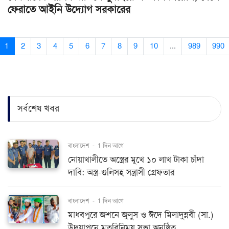
ফেরাতে আইনি উদ্যোগ সরকারের
1
2
3
4
5
6
7
8
9
10
...
989
990
সর্বশেষ খবর
বাংলাদেশ
-
1 দিন আগে
নোয়াখালীতে অস্ত্রের মুখে ১০ লাখ টাকা চাঁদা
দাবি: অস্ত্র-গুলিসহ সন্ত্রাসী গ্রেফতার
বাংলাদেশ
-
1 দিন আগে
মাধবপুরে জশনে জুলুস ও ঈদে মিলাদুন্নবী (সা.)
উদযাপনে মতবিনিময় সভা অনুষ্ঠিত