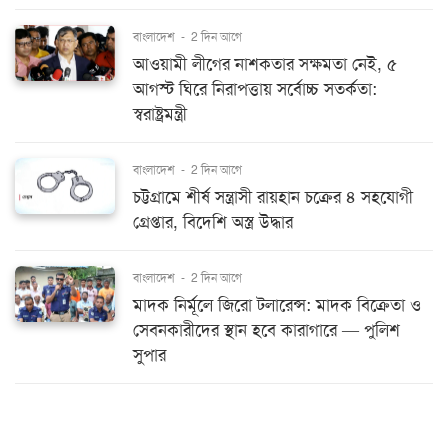
বাংলাদেশ
-
2 দিন আগে
আওয়ামী লীগের নাশকতার সক্ষমতা নেই, ৫
আগস্ট ঘিরে নিরাপত্তায় সর্বোচ্চ সতর্কতা:
স্বরাষ্ট্রমন্ত্রী
বাংলাদেশ
-
2 দিন আগে
চট্টগ্রামে শীর্ষ সন্ত্রাসী রায়হান চক্রের ৪ সহযোগী
গ্রেপ্তার, বিদেশি অস্ত্র উদ্ধার
বাংলাদেশ
-
2 দিন আগে
মাদক নির্মূলে জিরো টলারেন্স: মাদক বিক্রেতা ও
সেবনকারীদের স্থান হবে কারাগারে — পুলিশ
সুপার