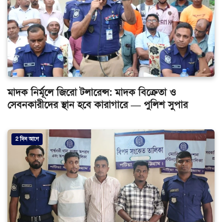
মাদক নির্মূলে জিরো টলারেন্স: মাদক বিক্রেতা ও
সেবনকারীদের স্থান হবে কারাগারে — পুলিশ সুপার
2 দিন আগে