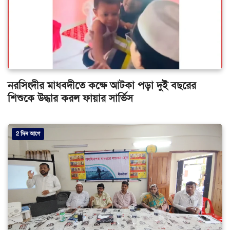
নরসিংদীর মাধবদীতে কক্ষে আটকা পড়া দুই বছরের
শিশুকে উদ্ধার করল ফায়ার সার্ভিস
2 দিন আগে