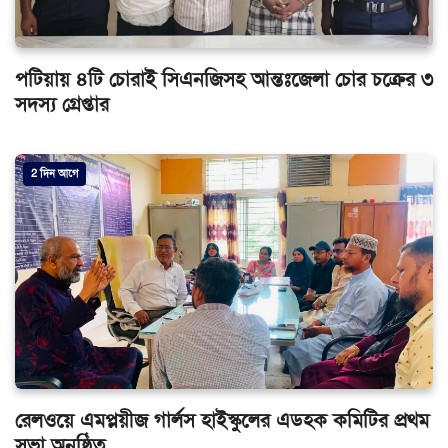
পটিয়ায় ৪টি চোরাই সিএনজিসহ আন্তঃজেলা চোর চক্রের ৩
সদস্য গ্রেপ্তার
2 দিন আগে
রেলওয়ে এমপ্লয়ীজ গার্লস হাইস্কুলের এডহক কমিটির প্রথম
সভা অনুষ্ঠিত