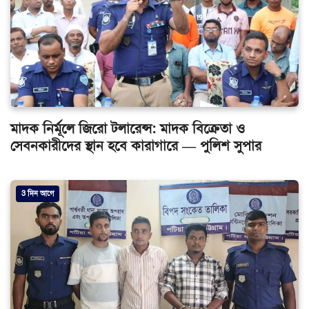
মাদক নির্মূলে জিরো টলারেন্স: মাদক বিক্রেতা ও
সেবনকারীদের স্থান হবে কারাগারে — পুলিশ সুপার
3 দিন আগে