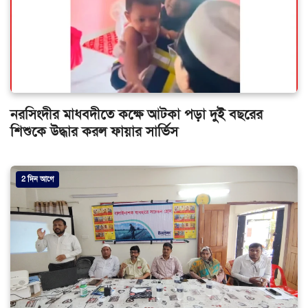
নরসিংদীর মাধবদীতে কক্ষে আটকা পড়া দুই বছরের
শিশুকে উদ্ধার করল ফায়ার সার্ভিস
2 দিন আগে