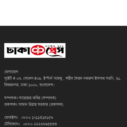
যোগাযোগ
স্যুইট # ০৬, লেভেল #০৯, ইস্টার্ন আরজু , শহীদ সৈয়দ নজরুল ইসলাম সরণি, ৬১,
বিজয়নগর, ঢাকা ১০০০, বাংলাদেশ।
সম্পাদকঃ সারোয়ার কবির (সম্পাদক)
প্রকাশকঃ আমান উল্লাহ সরকার (প্রকাশক)
মোবাইলঃ +৮৮০ ১৭১১৩১৪১৫৬
টেলিফোনঃ +৮৮০ ২২২৬৬৬৫৫৩৩