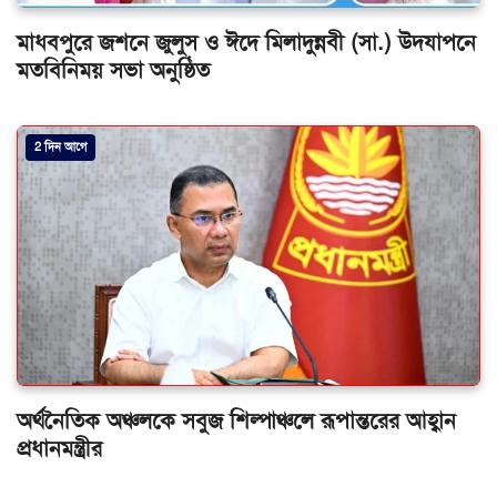
মাধবপুরে জশনে জুলুস ও ঈদে মিলাদুন্নবী (সা.) উদযাপনে
মতবিনিময় সভা অনুষ্ঠিত
2 দিন আগে
অর্থনৈতিক অঞ্চলকে সবুজ শিল্পাঞ্চলে রূপান্তরের আহ্বান
প্রধানমন্ত্রীর