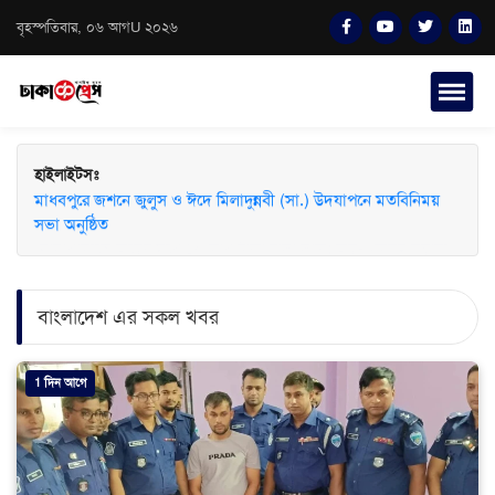
বৃহস্পতিবার, ০৬ আগU ২০২৬
হাইলাইটসঃ
মাধবপুরে জশনে জুলুস ও ঈদে মিলাদুন্নবী (সা.) উদযাপনে মতবিনিময়
সভা অনুষ্ঠিত
বাংলাদেশ এর সকল খবর
1 দিন আগে