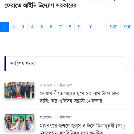
ফেরাতে আইনি উদ্যোগ সরকারের
1
2
3
4
5
6
7
8
9
10
...
989
990
সর্বশেষ খবর
বাংলাদেশ
-
1 দিন আগে
নোয়াখালীতে অস্ত্রের মুখে ১০ লাখ টাকা চাঁদা
দাবি: অস্ত্র-গুলিসহ সন্ত্রাসী গ্রেফতার
বাংলাদেশ
-
1 দিন আগে
মাধবপুরে জশনে জুলুস ও ঈদে মিলাদুন্নবী (সা.)
উদযাপনে মতবিনিময় সভা অনুষ্ঠিত