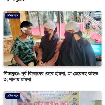
3 দিন আগে
সীতাকুণ্ডে পূর্ব বিরোধের জেরে হামলা, মা-মেয়েসহ আহত
৩; থানায় মামলা
3 দিন আগে