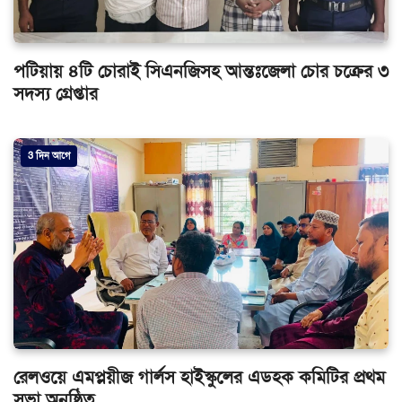
পটিয়ায় ৪টি চোরাই সিএনজিসহ আন্তঃজেলা চোর চক্রের ৩
সদস্য গ্রেপ্তার
3 দিন আগে
রেলওয়ে এমপ্লয়ীজ গার্লস হাইস্কুলের এডহক কমিটির প্রথম
সভা অনুষ্ঠিত