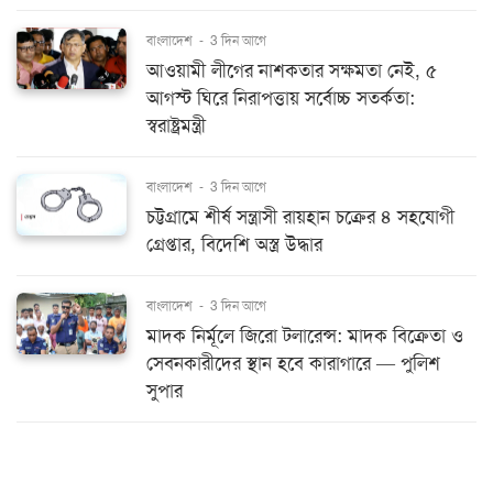
বাংলাদেশ
-
3 দিন আগে
আওয়ামী লীগের নাশকতার সক্ষমতা নেই, ৫
আগস্ট ঘিরে নিরাপত্তায় সর্বোচ্চ সতর্কতা:
স্বরাষ্ট্রমন্ত্রী
বাংলাদেশ
-
3 দিন আগে
চট্টগ্রামে শীর্ষ সন্ত্রাসী রায়হান চক্রের ৪ সহযোগী
গ্রেপ্তার, বিদেশি অস্ত্র উদ্ধার
বাংলাদেশ
-
3 দিন আগে
মাদক নির্মূলে জিরো টলারেন্স: মাদক বিক্রেতা ও
সেবনকারীদের স্থান হবে কারাগারে — পুলিশ
সুপার