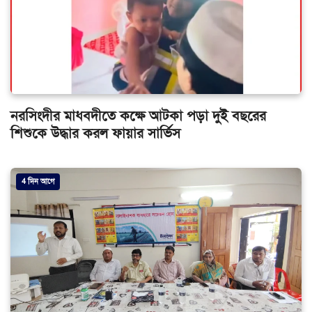
নরসিংদীর মাধবদীতে কক্ষে আটকা পড়া দুই বছরের
শিশুকে উদ্ধার করল ফায়ার সার্ভিস
4 দিন আগে