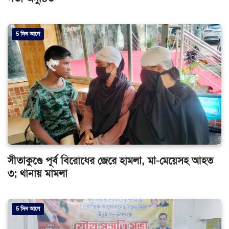
5 দিন আগে
সীতাকুণ্ডে পূর্ব বিরোধের জেরে হামলা, মা-মেয়েসহ আহত
৩; থানায় মামলা
5 দিন আগে