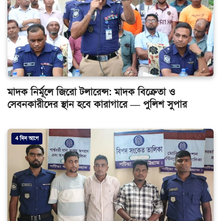
মাদক নির্মূলে জিরো টলারেন্স: মাদক বিক্রেতা ও
সেবনকারীদের স্থান হবে কারাগারে — পুলিশ সুপার
4 দিন আগে