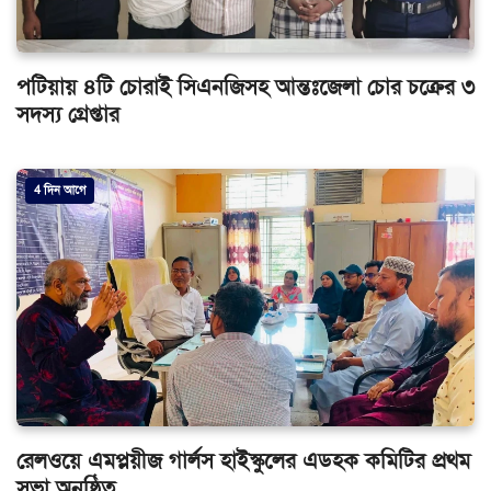
পটিয়ায় ৪টি চোরাই সিএনজিসহ আন্তঃজেলা চোর চক্রের ৩
সদস্য গ্রেপ্তার
4 দিন আগে
রেলওয়ে এমপ্লয়ীজ গার্লস হাইস্কুলের এডহক কমিটির প্রথম
সভা অনুষ্ঠিত