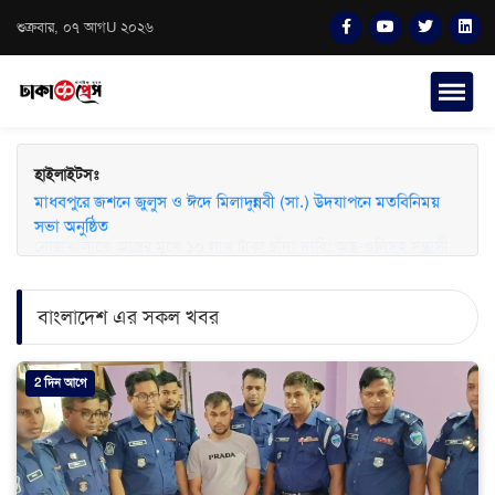
শুক্রবার, ০৭ আগU ২০২৬
হাইলাইটসঃ
মাধবপুরে জশনে জুলুস ও ঈদে মিলাদুন্নবী (সা.) উদযাপনে মতবিনিময়
সভা অনুষ্ঠিত
বাংলাদেশ এর সকল খবর
2 দিন আগে