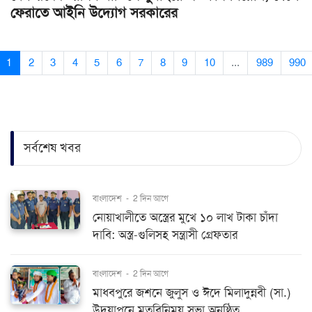
ফেরাতে আইনি উদ্যোগ সরকারের
1
2
3
4
5
6
7
8
9
10
...
989
990
সর্বশেষ খবর
বাংলাদেশ
-
2 দিন আগে
নোয়াখালীতে অস্ত্রের মুখে ১০ লাখ টাকা চাঁদা
দাবি: অস্ত্র-গুলিসহ সন্ত্রাসী গ্রেফতার
বাংলাদেশ
-
2 দিন আগে
মাধবপুরে জশনে জুলুস ও ঈদে মিলাদুন্নবী (সা.)
উদযাপনে মতবিনিময় সভা অনুষ্ঠিত