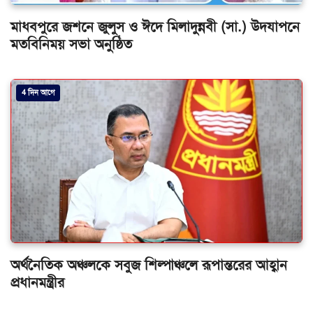
মাধবপুরে জশনে জুলুস ও ঈদে মিলাদুন্নবী (সা.) উদযাপনে
মতবিনিময় সভা অনুষ্ঠিত
4 দিন আগে
অর্থনৈতিক অঞ্চলকে সবুজ শিল্পাঞ্চলে রূপান্তরের আহ্বান
প্রধানমন্ত্রীর