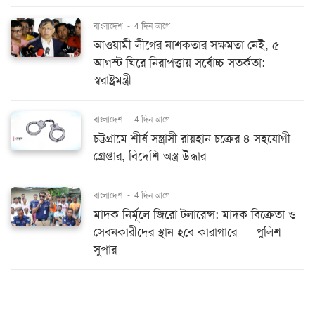
বাংলাদেশ
-
4 দিন আগে
আওয়ামী লীগের নাশকতার সক্ষমতা নেই, ৫
আগস্ট ঘিরে নিরাপত্তায় সর্বোচ্চ সতর্কতা:
স্বরাষ্ট্রমন্ত্রী
বাংলাদেশ
-
4 দিন আগে
চট্টগ্রামে শীর্ষ সন্ত্রাসী রায়হান চক্রের ৪ সহযোগী
গ্রেপ্তার, বিদেশি অস্ত্র উদ্ধার
বাংলাদেশ
-
4 দিন আগে
মাদক নির্মূলে জিরো টলারেন্স: মাদক বিক্রেতা ও
সেবনকারীদের স্থান হবে কারাগারে — পুলিশ
সুপার