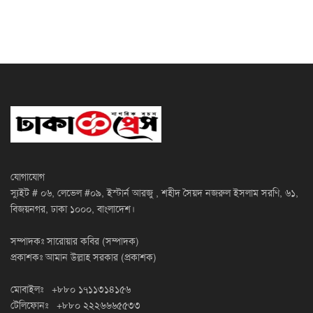
যোগাযোগ
স্যুইট # ০৬, লেভেল #০৯, ইস্টার্ন আরজু , শহীদ সৈয়দ নজরুল ইসলাম সরণি, ৬১,
বিজয়নগর, ঢাকা ১০০০, বাংলাদেশ।
সম্পাদকঃ সারোয়ার কবির (সম্পাদক)
প্রকাশকঃ আমান উল্লাহ সরকার (প্রকাশক)
মোবাইলঃ +৮৮০ ১৭১১৩১৪১৫৬
টেলিফোনঃ +৮৮০ ২২২৬৬৬৫৫৩৩