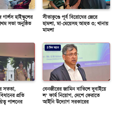
গার্লস হাইস্কুলের
সীতাকুণ্ডে পূর্ব বিরোধের জেরে
থম সভা অনুষ্ঠিত
হামলা, মা-মেয়েসহ আহত ৩; থানায়
মামলা
3 দিন আগে
ের সততা,
বেনজীরের জামিন বাতিলে দুবাইয়ে
বিধানের প্রতি
ল’ ফার্ম নিয়োগ, দেশে ফেরাতে
য়িত্ব পালনের
আইনি উদ্যোগ সরকারের