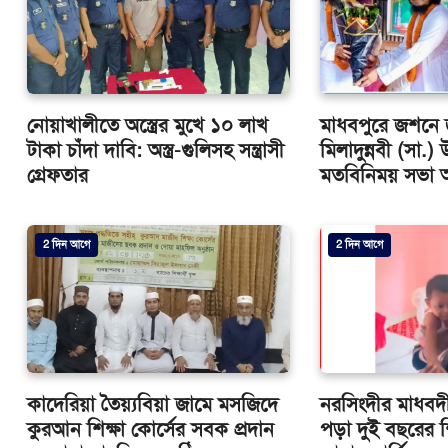
নোয়াখালীতে অস্ত্রের মুখে ১০ লাখ
মাধবপুরে জশনে 
টাকা চাঁদা দাবি: অস্ত্র-গুলিসহ সন্ত্রাসী
মিলাদুন্নবী (সা.
গ্রেফতার
মতবিনিময় সভা অন
2 দিন আগে
2 দিন আগে
কাদেরিয়া তৈয়্যবিয়া জামে মসজিদে
নরসিংদীর মাধবদ
কুরআন শিক্ষা কোর্সের সবক প্রদান
পড়া দুই বছরের শ