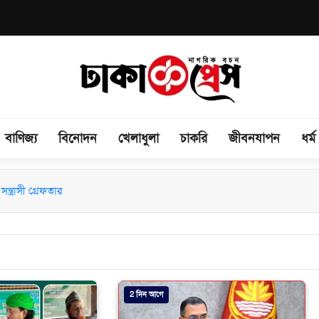
বাণিজ্য
বিনোদন
খেলাধুলা
চাকরি
জীবনযাপন
ধর্ম
িময় সভা অনুষ্ঠিত
ন্ত্রাসী গ্রেফতার
2 দিন আগে