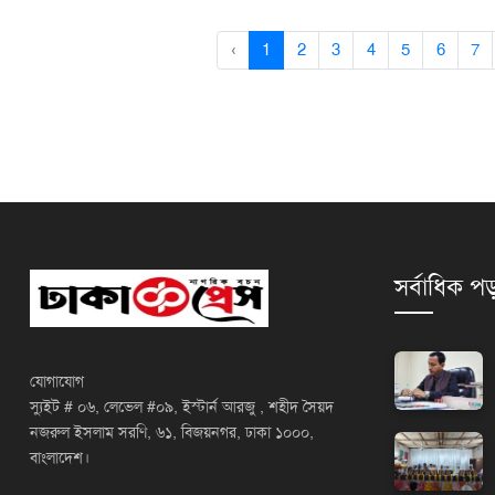
‹
1
2
3
4
5
6
7
সর্বাধিক পড
যোগাযোগ
স্যুইট # ০৬, লেভেল #০৯, ইস্টার্ন আরজু , শহীদ সৈয়দ
নজরুল ইসলাম সরণি, ৬১, বিজয়নগর, ঢাকা ১০০০,
বাংলাদেশ।