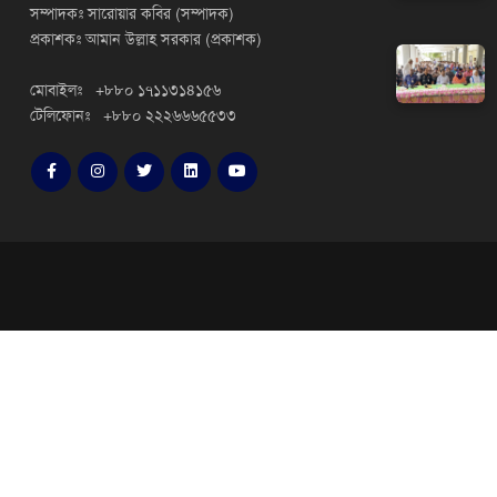
সম্পাদকঃ সারোয়ার কবির (সম্পাদক)
প্রকাশকঃ আমান উল্লাহ সরকার (প্রকাশক)
মোবাইলঃ +৮৮০ ১৭১১৩১৪১৫৬
টেলিফোনঃ +৮৮০ ২২২৬৬৬৫৫৩৩