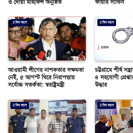
ও দোয়া মাহফিল অনুষ্ঠিত
ফায়ার সার্ভিস
2 দিন আগে
2 দিন আগে
আওয়ামী লীগের নাশকতার সক্ষমতা
চট্টগ্রামে শীর্ষ সন্
নেই, ৫ আগস্ট ঘিরে নিরাপত্তায়
৪ সহযোগী গ্রেপ্তার
সর্বোচ্চ সতর্কতা: স্বরাষ্ট্রমন্ত্রী
উদ্ধার
2 দিন আগে
2 দিন আগে