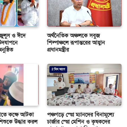
জুলুস ও ঈদে
অর্থনৈতিক অঞ্চলকে সবুজ
) উদযাপনে
শিল্পাঞ্চলে রূপান্তরের আহ্বান
ুষ্ঠিত
প্রধানমন্ত্রীর
2 দিন আগে
ীতে কক্ষে আটকা
পঞ্চগড়ে স্প্রে ম্যানদের বিনামূল্যে
িশুকে উদ্ধার করল
চার্জার স্প্রে মেশিন ও কৃষকদের