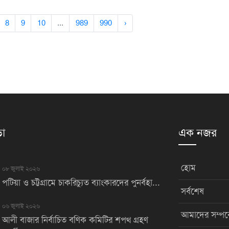
8
9
10
...
989
990
›
়া
এক নজর
হোম
০৮ জুলাই ২০২৬
পটিয়া ও চট্টগ্রামে চাকরিচ্যুত ব্যাংকারদের পুনর্বহা...
সর্বশেষ
০৬ জুলাই ২০২৬
আমাদের সম্পর্
আলী বাজার নির্বাচিত বণিক কমিটির শপথ গ্রহণ