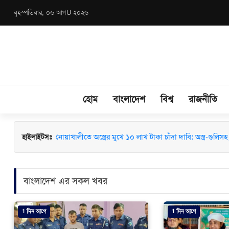
বৃহস্পতিবার, ০৬ আগU ২০২৬
হোম
বাংলাদেশ
বিশ্ব
রাজনীতি
মাধবপুরে জশনে জুলুস ও ঈদে মিলাদুন্নবী (সা.) উদযাপনে মতবিন
হাইলাইটসঃ
নোয়াখালীতে অস্ত্রের মুখে ১০ লাখ টাকা চাঁদা দাবি: অস্ত্র-গুলিসহ স
বাংলাদেশ এর সকল খবর
1 দিন আগে
1 দিন আগে