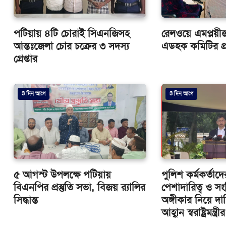
পটিয়ায় ৪টি চোরাই সিএনজিসহ
রেলওয়ে এমপ্লয়ীজ 
আন্তঃজেলা চোর চক্রের ৩ সদস্য
এডহক কমিটির প্র
গ্রেপ্তার
3 দিন আগে
3 দিন আগে
৫ আগস্ট উপলক্ষে পটিয়ায়
পুলিশ কর্মকর্তাদ
বিএনপির প্রস্তুতি সভা, বিজয় র‌্যালির
পেশাদারিত্ব ও সং
সিদ্ধান্ত
অঙ্গীকার নিয়ে দা
আহ্বান স্বরাষ্ট্রমন্ত্রীর