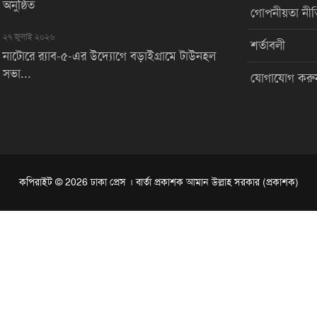
অনুষ্ঠিত
গোপনীয়তা নীত
২৭ জুলাই ২০২৬
শর্তাবলী
নাটোরে র‌্যাব-৫-এর উদ্যোগে বড়াইগ্রামে টাউনহল
সভা...
যোগাযোগ করু
কপিরাইট © 2026 ঢাকা প্রেস । বার্তা প্রকাশক আমান উল্লাহ সরকার (প্রকাশক)