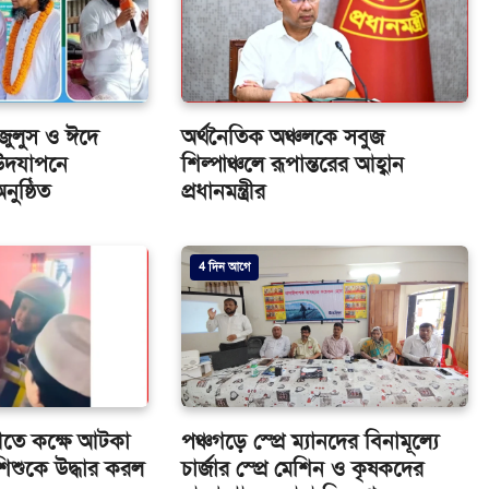
জুলুস ও ঈদে
অর্থনৈতিক অঞ্চলকে সবুজ
) উদযাপনে
শিল্পাঞ্চলে রূপান্তরের আহ্বান
ুষ্ঠিত
প্রধানমন্ত্রীর
4 দিন আগে
ীতে কক্ষে আটকা
পঞ্চগড়ে স্প্রে ম্যানদের বিনামূল্যে
িশুকে উদ্ধার করল
চার্জার স্প্রে মেশিন ও কৃষকদের