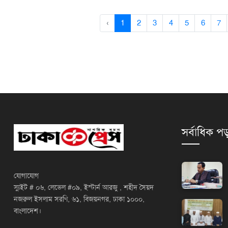
‹
1
2
3
4
5
6
7
সর্বাধিক পড
যোগাযোগ
স্যুইট # ০৬, লেভেল #০৯, ইস্টার্ন আরজু , শহীদ সৈয়দ
নজরুল ইসলাম সরণি, ৬১, বিজয়নগর, ঢাকা ১০০০,
বাংলাদেশ।