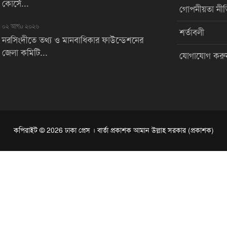
কোর্সে...
গোপনীয়তা নীত
০২ আগu ২০২৬
শর্তাবলী
নরসিংদীতে তথ্য ও মানবাধিকার ফাউন্ডেশনের
জেলা কমিটি...
যোগাযোগ করু
কপিরাইট © 2026 ঢাকা প্রেস । বার্তা প্রকাশক আমান উল্লাহ সরকার (প্রকাশক)