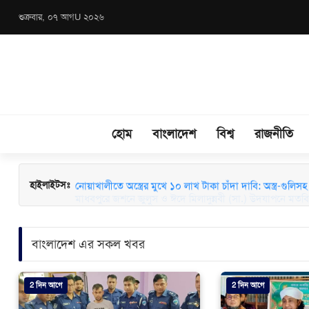
শুক্রবার, ০৭ আগU ২০২৬
হোম
বাংলাদেশ
বিশ্ব
রাজনীতি
মাধবপুরে জশনে জুলুস ও ঈদে মিলাদুন্নবী (সা.) উদযাপনে মতবিন
হাইলাইটসঃ
বাংলাদেশ এর সকল খবর
2 দিন আগে
2 দিন আগে