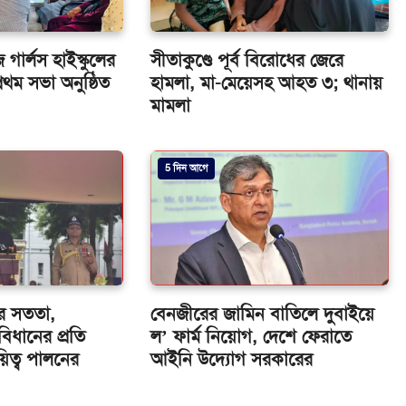
গার্লস হাইস্কুলের
সীতাকুণ্ডে পূর্ব বিরোধের জেরে
থম সভা অনুষ্ঠিত
হামলা, মা-মেয়েসহ আহত ৩; থানায়
মামলা
5 দিন আগে
ের সততা,
বেনজীরের জামিন বাতিলে দুবাইয়ে
বিধানের প্রতি
ল’ ফার্ম নিয়োগ, দেশে ফেরাতে
য়িত্ব পালনের
আইনি উদ্যোগ সরকারের