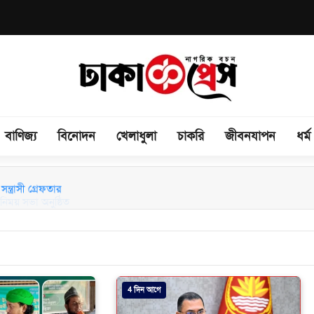
বাণিজ্য
বিনোদন
খেলাধুলা
চাকরি
জীবনযাপন
ধর্ম
িময় সভা অনুষ্ঠিত
4 দিন আগে