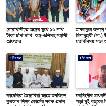
নোয়াখালীতে অস্ত্রের মুখে ১০ লাখ
মাধবপুরে জশনে 
টাকা চাঁদা দাবি: অস্ত্র-গুলিসহ সন্ত্রাসী
মিলাদুন্নবী (সা.
গ্রেফতার
মতবিনিময় সভা অন
4 দিন আগে
4 দিন আগে
কাদেরিয়া তৈয়্যবিয়া জামে মসজিদে
নরসিংদীর মাধবদ
কুরআন শিক্ষা কোর্সের সবক প্রদান
পড়া দুই বছরের শ