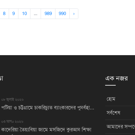
8
9
10
...
989
990
›
়া
এক নজর
হোম
০৮ জুলাই ২০২৬
পটিয়া ও চট্টগ্রামে চাকরিচ্যুত ব্যাংকারদের পুনর্বহা...
সর্বশেষ
০৩ আগu ২০২৬
আমাদের সম্পর্
কাদেরিয়া তৈয়্যবিয়া জামে মসজিদে কুরআন শিক্ষা