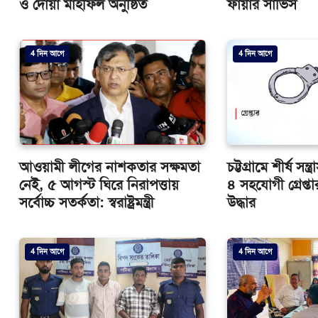
ও দোয়া মাহফিল অনুষ্ঠিত
ফায়ার সার্ভিস
4 দিন আগে
4 দিন আগে
আওয়ামী লীগের নাশকতার সক্ষমতা
চট্টগ্রামে শীর্ষ সন্
নেই, ৫ আগস্ট ঘিরে নিরাপত্তায়
৪ সহযোগী গ্রেপ্তার
সর্বোচ্চ সতর্কতা: স্বরাষ্ট্রমন্ত্রী
উদ্ধার
4 দিন আগে
4 দিন আগে