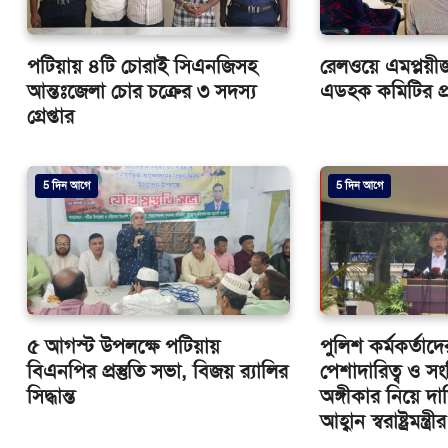
পটিয়ায় ৪টি চোরাই সিএনজিসহ
রেলওয়ে এমপ্লয়ীজ 
আন্তঃজেলা চোর চক্রের ৩ সদস্য
এডহক কমিটির প্র
গ্রেপ্তার
5 দিন আগে
5 দিন আগে
৫ আগস্ট উপলক্ষে পটিয়ায়
পুলিশ কর্মকর্তাদ
বিএনপির প্রস্তুতি সভা, বিজয় র‌্যালির
পেশাদারিত্ব ও সং
সিদ্ধান্ত
অঙ্গীকার নিয়ে দা
আহ্বান স্বরাষ্ট্রমন্ত্রীর