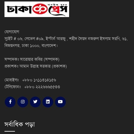
যোগাযোগ
স্যুইট # ০৬, লেভেল #০৯, ইস্টার্ন আরজু , শহীদ সৈয়দ নজরুল ইসলাম সরণি, ৬১,
বিজয়নগর, ঢাকা ১০০০, বাংলাদেশ।
সম্পাদকঃ সারোয়ার কবির (সম্পাদক)
প্রকাশকঃ আমান উল্লাহ সরকার (প্রকাশক)
মোবাইলঃ +৮৮০ ১৭১১৩১৪১৫৬
টেলিফোনঃ +৮৮০ ২২২৬৬৬৫৫৩৩
সর্বাধিক পড়া