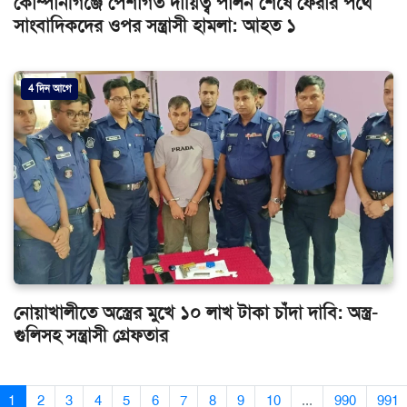
কোম্পানীগঞ্জে পেশাগত দায়িত্ব পালন শেষে ফেরার পথে
সাংবাদিকদের ওপর সন্ত্রাসী হামলা: আহত ১
4 দিন আগে
নোয়াখালীতে অস্ত্রের মুখে ১০ লাখ টাকা চাঁদা দাবি: অস্ত্র-
গুলিসহ সন্ত্রাসী গ্রেফতার
1
2
3
4
5
6
7
8
9
10
...
990
991