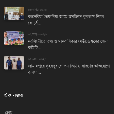
০৩ আগu ২০২৬
কাদেরিয়া তৈয়্যবিয়া জামে মসজিদে কুরআন শিক্ষা
কোর্সে...
০২ আগu ২০২৬
নরসিংদীতে তথ্য ও মানবাধিকার ফাউন্ডেশনের জেলা
কমিটি...
০১ আগu ২০২৬
জামালপুরে গৃহবধূর গোপন ভিডিও ধারণের অভিযোগে
ব্যবসা...
এক নজর
হোম