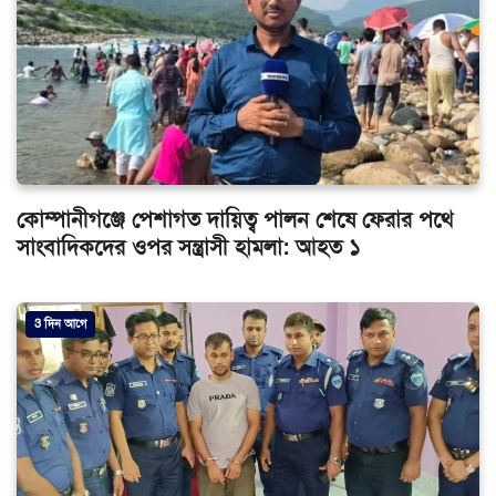
কোম্পানীগঞ্জে পেশাগত দায়িত্ব পালন শেষে ফেরার পথে
সাংবাদিকদের ওপর সন্ত্রাসী হামলা: আহত ১
3 দিন আগে