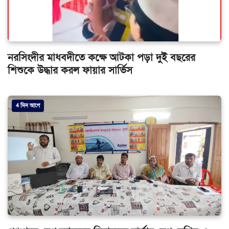
নরসিংদীর মাধবদীতে কক্ষে আটকা পড়া দুই বছরের
শিশুকে উদ্ধার করল ফায়ার সার্ভিস
4 দিন আগে