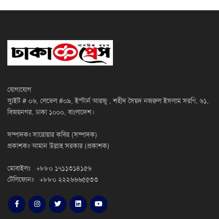
যোগাযোগ
স্যুইট # ০৬, লেভেল #০৯, ইস্টার্ন আরজু , শহীদ সৈয়দ নজরুল ইসলাম সরণি, ৬১,
বিজয়নগর, ঢাকা ১০০০, বাংলাদেশ।
সম্পাদকঃ সারোয়ার কবির (সম্পাদক)
প্রকাশকঃ আমান উল্লাহ সরকার (প্রকাশক)
মোবাইলঃ +৮৮০ ১৭১১৩১৪১৫৬
টেলিফোনঃ +৮৮০ ২২২৬৬৬৫৫৩৩