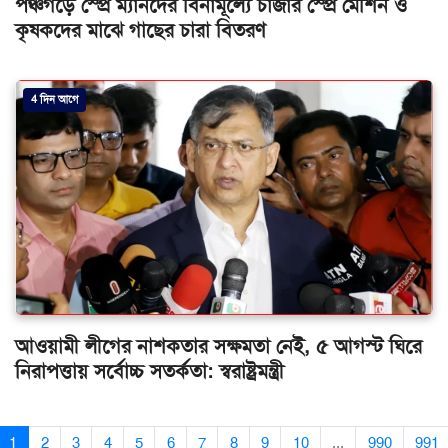
পঞ্চগড়ে স্প্রে ম্যানদের বিনামূল্যে চার্জার স্প্রে মেশিন ও
কৃষকদের মাঝে গাছের চারা বিতরণ
4 দিন আগে
আওয়ামী লীগের নাশকতার সক্ষমতা নেই, ৫ আগস্ট ঘিরে
নিরাপত্তায় সর্বোচ্চ সতর্কতা: স্বরাষ্ট্রমন্ত্রী
1
2
3
4
5
6
7
8
9
10
...
990
991