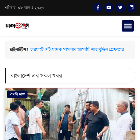
শনিবার, ০৮ আগU ২০২৬
চারঘাটে ৫টি মাদক মামলার আসামি শাহাবুদ্দিন গ্রেফতার
হাইলাইটসঃ
বাংলাদেশ এর সকল খবর
2 ঘন্টা আগে