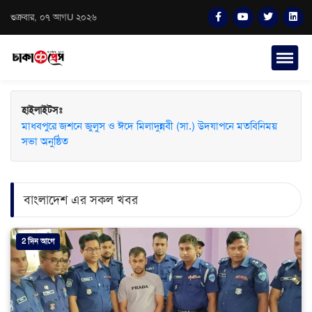
শুক্রবার, ০৭ আগU ২০২৬
হাইলাইটসঃ
মাধবপুরে জশনে জুলুস ও ঈদে মিলাদুন্নবী (সা.) উদযাপনে মতবিনিময়
সভা অনুষ্ঠিত
বাংলাদেশ এর সকল খবর
2 দিন আগে