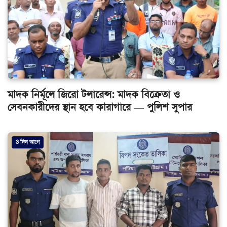
মাদক নির্মূলে জিরো টলারেন্স: মাদক বিক্রেতা ও
সেবনকারীদের স্থান হবে কারাগারে — পুলিশ সুপার
3 দিন আগে