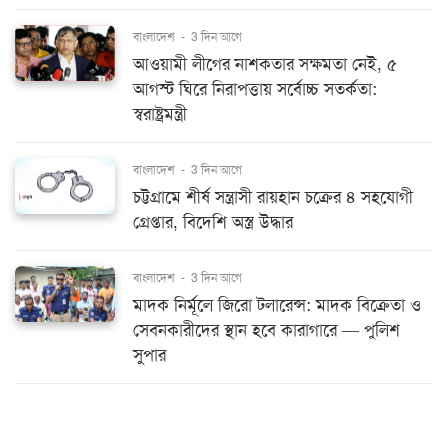
বাংলাদেশ
-
3 দিন আগে
আওয়ামী লীগের নাশকতার সক্ষমতা নেই, ৫
আগস্ট ঘিরে নিরাপত্তায় সর্বোচ্চ সতর্কতা:
স্বরাষ্ট্রমন্ত্রী
বাংলাদেশ
-
3 দিন আগে
চট্টগ্রামে শীর্ষ সন্ত্রাসী রায়হান চক্রের ৪ সহযোগী
গ্রেপ্তার, বিদেশি অস্ত্র উদ্ধার
বাংলাদেশ
-
3 দিন আগে
মাদক নির্মূলে জিরো টলারেন্স: মাদক বিক্রেতা ও
সেবনকারীদের স্থান হবে কারাগারে — পুলিশ
সুপার