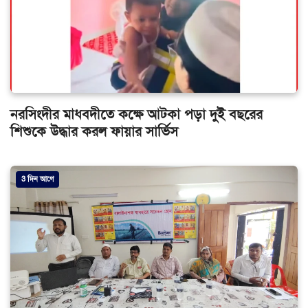
নরসিংদীর মাধবদীতে কক্ষে আটকা পড়া দুই বছরের
শিশুকে উদ্ধার করল ফায়ার সার্ভিস
3 দিন আগে