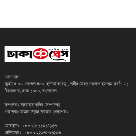
যোগাযোগ
স্যুইট # ০৬, লেভেল #০৯, ইস্টার্ন আরজু , শহীদ সৈয়দ নজরুল ইসলাম সরণি, ৬১,
বিজয়নগর, ঢাকা ১০০০, বাংলাদেশ।
সম্পাদকঃ সারোয়ার কবির (সম্পাদক)
প্রকাশকঃ আমান উল্লাহ সরকার (প্রকাশক)
মোবাইলঃ +৮৮০ ১৭১১৩১৪১৫৬
টেলিফোনঃ +৮৮০ ২২২৬৬৬৫৫৩৩