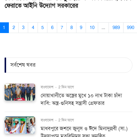
ফেরাতে আইনি উদ্যোগ সরকারের
1
2
3
4
5
6
7
8
9
10
...
989
990
সর্বশেষ খবর
বাংলাদেশ
-
2 দিন আগে
নোয়াখালীতে অস্ত্রের মুখে ১০ লাখ টাকা চাঁদা
দাবি: অস্ত্র-গুলিসহ সন্ত্রাসী গ্রেফতার
বাংলাদেশ
-
2 দিন আগে
মাধবপুরে জশনে জুলুস ও ঈদে মিলাদুন্নবী (সা.)
উদযাপনে মতবিনিময় সভা অনুষ্ঠিত