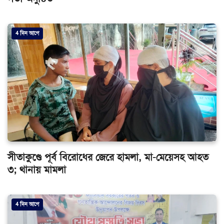
4 দিন আগে
সীতাকুণ্ডে পূর্ব বিরোধের জেরে হামলা, মা-মেয়েসহ আহত
৩; থানায় মামলা
4 দিন আগে