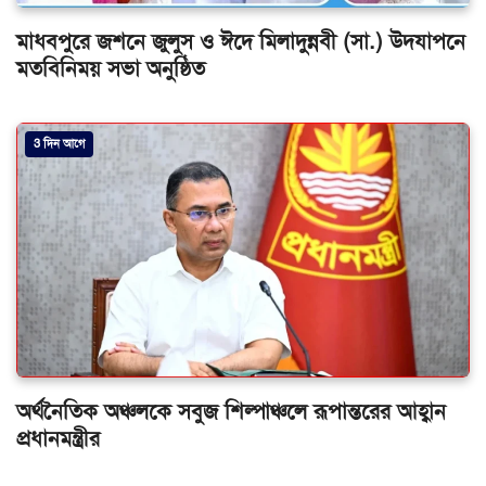
মাধবপুরে জশনে জুলুস ও ঈদে মিলাদুন্নবী (সা.) উদযাপনে
মতবিনিময় সভা অনুষ্ঠিত
3 দিন আগে
অর্থনৈতিক অঞ্চলকে সবুজ শিল্পাঞ্চলে রূপান্তরের আহ্বান
প্রধানমন্ত্রীর