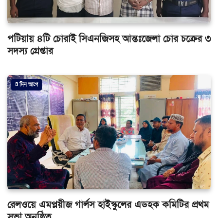
পটিয়ায় ৪টি চোরাই সিএনজিসহ আন্তঃজেলা চোর চক্রের ৩
সদস্য গ্রেপ্তার
3 দিন আগে
রেলওয়ে এমপ্লয়ীজ গার্লস হাইস্কুলের এডহক কমিটির প্রথম
সভা অনুষ্ঠিত