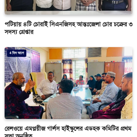
পটিয়ায় ৪টি চোরাই সিএনজিসহ আন্তঃজেলা চোর চক্রের ৩
সদস্য গ্রেপ্তার
4 দিন আগে
রেলওয়ে এমপ্লয়ীজ গার্লস হাইস্কুলের এডহক কমিটির প্রথম
সভা অনুষ্ঠিত