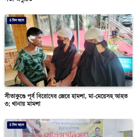
5 দিন আগে
সীতাকুণ্ডে পূর্ব বিরোধের জেরে হামলা, মা-মেয়েসহ আহত
৩; থানায় মামলা
5 দিন আগে