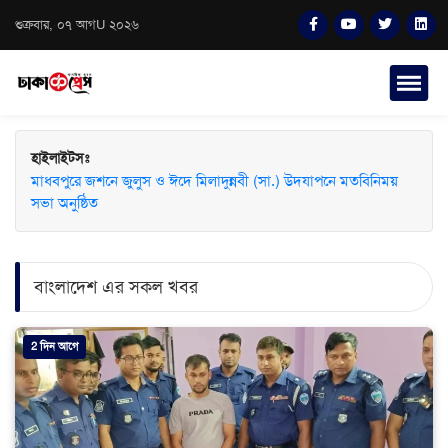
শুক্রবার, ০৭ আগU ২০২৬
হাইলাইটসঃ
মাধবপুরে জশনে জুলুস ও ঈদে মিলাদুন্নবী (সা.) উদযাপনে মতবিনিময়
সভা অনুষ্ঠিত
বাংলাদেশ এর সকল খবর
2 দিন আগে