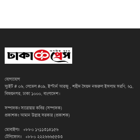
যোগাযোগ
স্যুইট # ০৬, লেভেল #০৯, ইস্টার্ন আরজু , শহীদ সৈয়দ নজরুল ইসলাম সরণি, ৬১,
বিজয়নগর, ঢাকা ১০০০, বাংলাদেশ।
সম্পাদকঃ সারোয়ার কবির (সম্পাদক)
প্রকাশকঃ আমান উল্লাহ সরকার (প্রকাশক)
মোবাইলঃ +৮৮০ ১৭১১৩১৪১৫৬
টেলিফোনঃ +৮৮০ ২২২৬৬৬৫৫৩৩