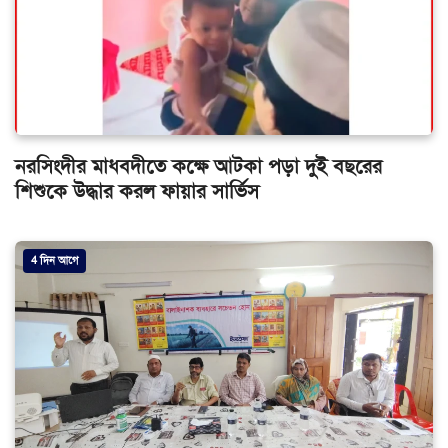
নরসিংদীর মাধবদীতে কক্ষে আটকা পড়া দুই বছরের
শিশুকে উদ্ধার করল ফায়ার সার্ভিস
4 দিন আগে