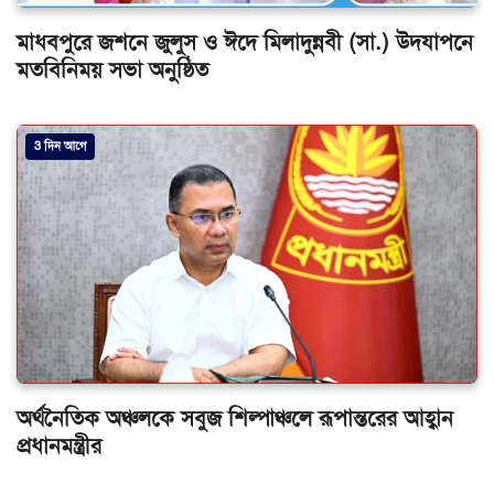
মাধবপুরে জশনে জুলুস ও ঈদে মিলাদুন্নবী (সা.) উদযাপনে
মতবিনিময় সভা অনুষ্ঠিত
3 দিন আগে
অর্থনৈতিক অঞ্চলকে সবুজ শিল্পাঞ্চলে রূপান্তরের আহ্বান
প্রধানমন্ত্রীর