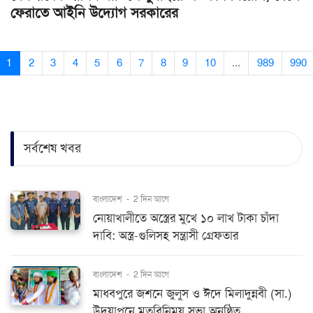
ফেরাতে আইনি উদ্যোগ সরকারের
1
2
3
4
5
6
7
8
9
10
...
989
990
সর্বশেষ খবর
বাংলাদেশ
-
2 দিন আগে
নোয়াখালীতে অস্ত্রের মুখে ১০ লাখ টাকা চাঁদা
দাবি: অস্ত্র-গুলিসহ সন্ত্রাসী গ্রেফতার
বাংলাদেশ
-
2 দিন আগে
মাধবপুরে জশনে জুলুস ও ঈদে মিলাদুন্নবী (সা.)
উদযাপনে মতবিনিময় সভা অনুষ্ঠিত