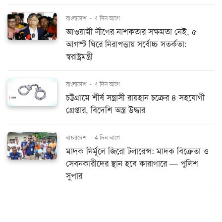
বাংলাদেশ
-
4 দিন আগে
আওয়ামী লীগের নাশকতার সক্ষমতা নেই, ৫
আগস্ট ঘিরে নিরাপত্তায় সর্বোচ্চ সতর্কতা:
স্বরাষ্ট্রমন্ত্রী
বাংলাদেশ
-
4 দিন আগে
চট্টগ্রামে শীর্ষ সন্ত্রাসী রায়হান চক্রের ৪ সহযোগী
গ্রেপ্তার, বিদেশি অস্ত্র উদ্ধার
বাংলাদেশ
-
4 দিন আগে
মাদক নির্মূলে জিরো টলারেন্স: মাদক বিক্রেতা ও
সেবনকারীদের স্থান হবে কারাগারে — পুলিশ
সুপার