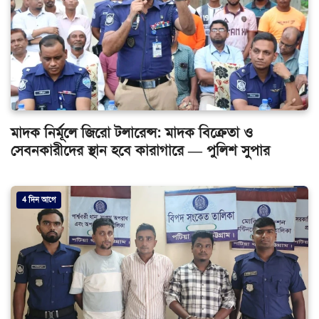
মাদক নির্মূলে জিরো টলারেন্স: মাদক বিক্রেতা ও
সেবনকারীদের স্থান হবে কারাগারে — পুলিশ সুপার
4 দিন আগে