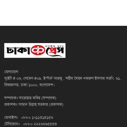
যোগাযোগ
স্যুইট # ০৬, লেভেল #০৯, ইস্টার্ন আরজু , শহীদ সৈয়দ নজরুল ইসলাম সরণি, ৬১,
বিজয়নগর, ঢাকা ১০০০, বাংলাদেশ।
সম্পাদকঃ সারোয়ার কবির (সম্পাদক)
প্রকাশকঃ আমান উল্লাহ সরকার (প্রকাশক)
মোবাইলঃ +৮৮০ ১৭১১৩১৪১৫৬
টেলিফোনঃ +৮৮০ ২২২৬৬৬৫৫৩৩