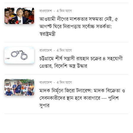
বাংলাদেশ
-
4 দিন আগে
আওয়ামী লীগের নাশকতার সক্ষমতা নেই, ৫
আগস্ট ঘিরে নিরাপত্তায় সর্বোচ্চ সতর্কতা:
স্বরাষ্ট্রমন্ত্রী
বাংলাদেশ
-
4 দিন আগে
চট্টগ্রামে শীর্ষ সন্ত্রাসী রায়হান চক্রের ৪ সহযোগী
গ্রেপ্তার, বিদেশি অস্ত্র উদ্ধার
বাংলাদেশ
-
4 দিন আগে
মাদক নির্মূলে জিরো টলারেন্স: মাদক বিক্রেতা ও
সেবনকারীদের স্থান হবে কারাগারে — পুলিশ
সুপার