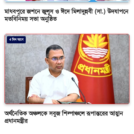
মাধবপুরে জশনে জুলুস ও ঈদে মিলাদুন্নবী (সা.) উদযাপনে
মতবিনিময় সভা অনুষ্ঠিত
4 দিন আগে
অর্থনৈতিক অঞ্চলকে সবুজ শিল্পাঞ্চলে রূপান্তরের আহ্বান
প্রধানমন্ত্রীর