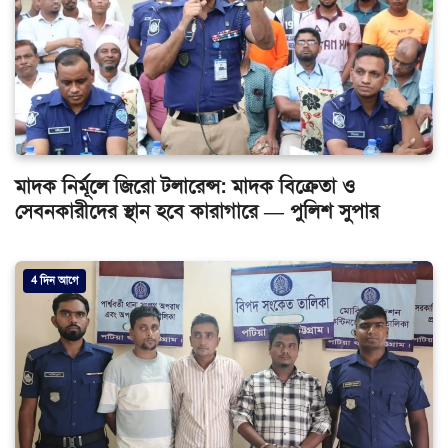
মাদক নির্মূলে জিরো টলারেন্স: মাদক বিক্রেতা ও
সেবনকারীদের স্থান হবে কারাগারে — পুলিশ সুপার
4 দিন আগে