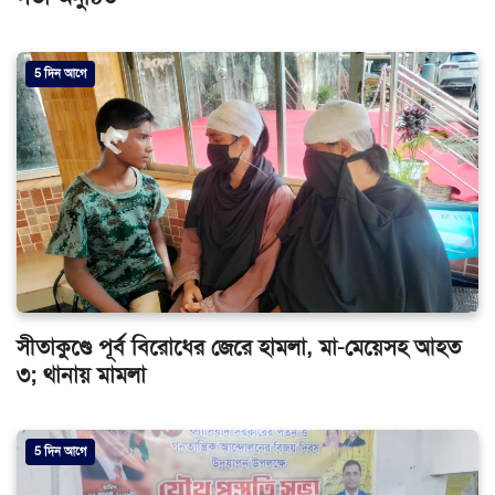
5 দিন আগে
সীতাকুণ্ডে পূর্ব বিরোধের জেরে হামলা, মা-মেয়েসহ আহত
৩; থানায় মামলা
5 দিন আগে