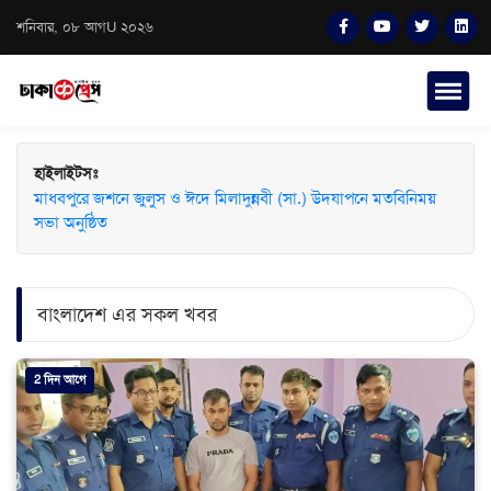
শনিবার, ০৮ আগU ২০২৬
হাইলাইটসঃ
মাধবপুরে জশনে জুলুস ও ঈদে মিলাদুন্নবী (সা.) উদযাপনে মতবিনিময়
সভা অনুষ্ঠিত
বাংলাদেশ এর সকল খবর
2 দিন আগে