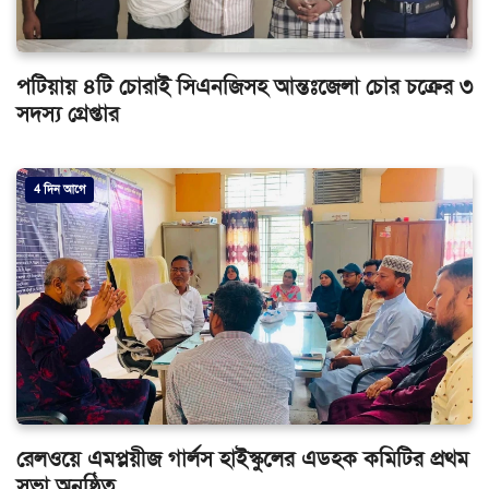
পটিয়ায় ৪টি চোরাই সিএনজিসহ আন্তঃজেলা চোর চক্রের ৩
সদস্য গ্রেপ্তার
4 দিন আগে
রেলওয়ে এমপ্লয়ীজ গার্লস হাইস্কুলের এডহক কমিটির প্রথম
সভা অনুষ্ঠিত