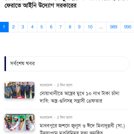
ফেরাতে আইনি উদ্যোগ সরকারের
1
2
3
4
5
6
7
8
9
10
...
989
990
সর্বশেষ খবর
বাংলাদেশ
-
2 দিন আগে
নোয়াখালীতে অস্ত্রের মুখে ১০ লাখ টাকা চাঁদা
দাবি: অস্ত্র-গুলিসহ সন্ত্রাসী গ্রেফতার
বাংলাদেশ
-
2 দিন আগে
মাধবপুরে জশনে জুলুস ও ঈদে মিলাদুন্নবী (সা.)
উদযাপনে মতবিনিময় সভা অনুষ্ঠিত