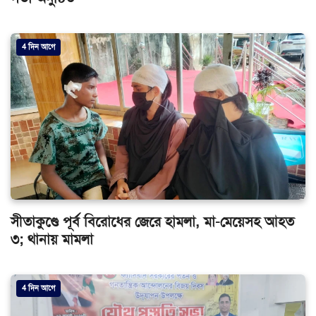
4 দিন আগে
সীতাকুণ্ডে পূর্ব বিরোধের জেরে হামলা, মা-মেয়েসহ আহত
৩; থানায় মামলা
4 দিন আগে