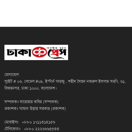
যোগাযোগ
স্যুইট # ০৬, লেভেল #০৯, ইস্টার্ন আরজু , শহীদ সৈয়দ নজরুল ইসলাম সরণি, ৬১,
বিজয়নগর, ঢাকা ১০০০, বাংলাদেশ।
সম্পাদকঃ সারোয়ার কবির (সম্পাদক)
প্রকাশকঃ আমান উল্লাহ সরকার (প্রকাশক)
মোবাইলঃ +৮৮০ ১৭১১৩১৪১৫৬
টেলিফোনঃ +৮৮০ ২২২৬৬৬৫৫৩৩