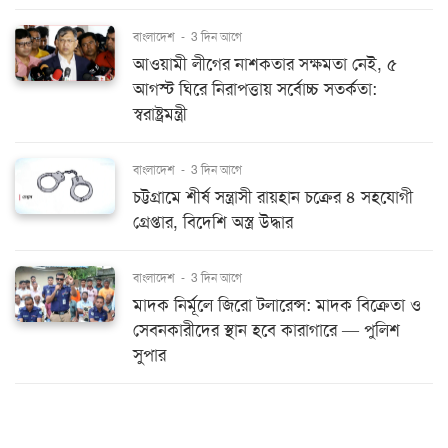
বাংলাদেশ
-
3 দিন আগে
আওয়ামী লীগের নাশকতার সক্ষমতা নেই, ৫
আগস্ট ঘিরে নিরাপত্তায় সর্বোচ্চ সতর্কতা:
স্বরাষ্ট্রমন্ত্রী
বাংলাদেশ
-
3 দিন আগে
চট্টগ্রামে শীর্ষ সন্ত্রাসী রায়হান চক্রের ৪ সহযোগী
গ্রেপ্তার, বিদেশি অস্ত্র উদ্ধার
বাংলাদেশ
-
3 দিন আগে
মাদক নির্মূলে জিরো টলারেন্স: মাদক বিক্রেতা ও
সেবনকারীদের স্থান হবে কারাগারে — পুলিশ
সুপার