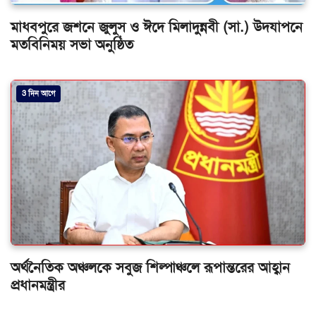
মাধবপুরে জশনে জুলুস ও ঈদে মিলাদুন্নবী (সা.) উদযাপনে
মতবিনিময় সভা অনুষ্ঠিত
3 দিন আগে
অর্থনৈতিক অঞ্চলকে সবুজ শিল্পাঞ্চলে রূপান্তরের আহ্বান
প্রধানমন্ত্রীর