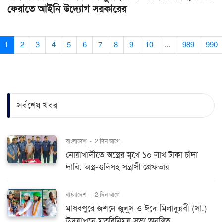
ফেরাতে আইনি উদ্যোগ সরকারের
1
2
3
4
5
6
7
8
9
10
...
989
990
সর্বশেষ খবর
বাংলাদেশ
-
2 দিন আগে
নোয়াখালীতে অস্ত্রের মুখে ১০ লাখ টাকা চাঁদা
দাবি: অস্ত্র-গুলিসহ সন্ত্রাসী গ্রেফতার
বাংলাদেশ
-
2 দিন আগে
মাধবপুরে জশনে জুলুস ও ঈদে মিলাদুন্নবী (সা.)
উদযাপনে মতবিনিময় সভা অনুষ্ঠিত