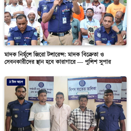
মাদক নির্মূলে জিরো টলারেন্স: মাদক বিক্রেতা ও
সেবনকারীদের স্থান হবে কারাগারে — পুলিশ সুপার
3 দিন আগে