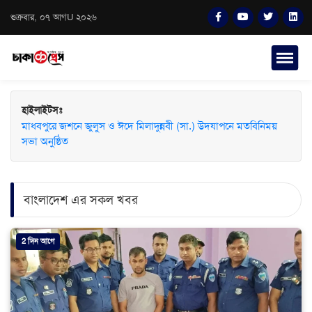
শুক্রবার, ০৭ আগU ২০২৬
হাইলাইটসঃ
মাধবপুরে জশনে জুলুস ও ঈদে মিলাদুন্নবী (সা.) উদযাপনে মতবিনিময়
সভা অনুষ্ঠিত
বাংলাদেশ এর সকল খবর
2 দিন আগে