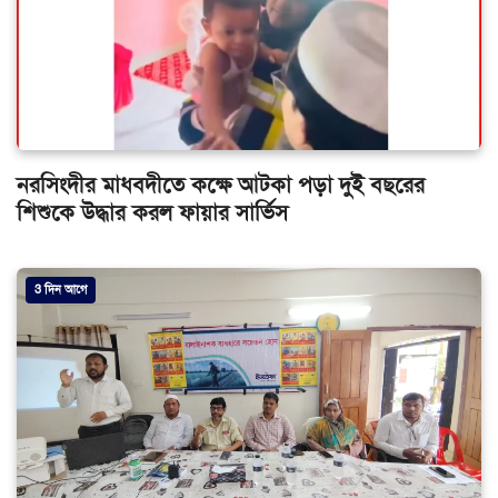
নরসিংদীর মাধবদীতে কক্ষে আটকা পড়া দুই বছরের
শিশুকে উদ্ধার করল ফায়ার সার্ভিস
3 দিন আগে