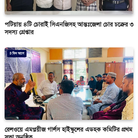
পটিয়ায় ৪টি চোরাই সিএনজিসহ আন্তঃজেলা চোর চক্রের ৩
সদস্য গ্রেপ্তার
3 দিন আগে
রেলওয়ে এমপ্লয়ীজ গার্লস হাইস্কুলের এডহক কমিটির প্রথম
সভা অনুষ্ঠিত