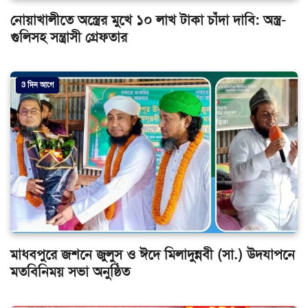
নোয়াখালীতে অস্ত্রের মুখে ১০ লাখ টাকা চাঁদা দাবি: অস্ত্র-
গুলিসহ সন্ত্রাসী গ্রেফতার
3 দিন আগে
মাধবপুরে জশনে জুলুস ও ঈদে মিলাদুন্নবী (সা.) উদযাপনে
মতবিনিময় সভা অনুষ্ঠিত