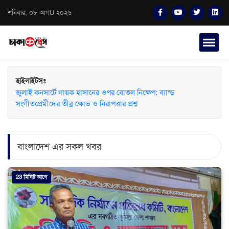
শনিবার, ০৮ আগU ২০২৬
হাইলাইটসঃ
জুলাই কনসার্টে গায়ক হাসানের ওপর বোতল নিক্ষেপ: ব্যান্ড
সংগীতপ্রেমীদের তীব্র ক্ষোভ ও নিরাপত্তার প্রশ্ন
বাংলাদেশ এর সকল খবর
23 মিনিট আগে