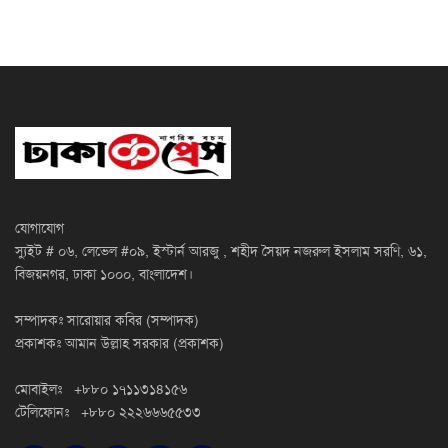
যোগাযোগ
স্যুইট # ০৬, লেভেল #০৯, ইস্টার্ন আরজু , শহীদ সৈয়দ নজরুল ইসলাম সরণি, ৬১,
বিজয়নগর, ঢাকা ১০০০, বাংলাদেশ।
সম্পাদকঃ সারোয়ার কবির (সম্পাদক)
প্রকাশকঃ আমান উল্লাহ সরকার (প্রকাশক)
মোবাইলঃ +৮৮০ ১৭১১৩১৪১৫৬
টেলিফোনঃ +৮৮০ ২২২৬৬৬৫৫৩৩