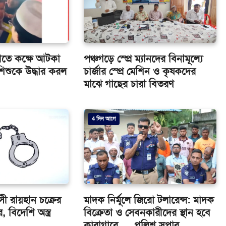
ীতে কক্ষে আটকা
পঞ্চগড়ে স্প্রে ম্যানদের বিনামূল্যে
িশুকে উদ্ধার করল
চার্জার স্প্রে মেশিন ও কৃষকদের
মাঝে গাছের চারা বিতরণ
4 দিন আগে
ত্রাসী রায়হান চক্রের
মাদক নির্মূলে জিরো টলারেন্স: মাদক
, বিদেশি অস্ত্র
বিক্রেতা ও সেবনকারীদের স্থান হবে
কারাগারে — পুলিশ সুপার