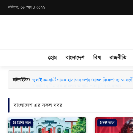
শনিবার, ০৮ আগU ২০২৬
হোম
বাংলাদেশ
বিশ্ব
রাজনীতি
চারঘাটে ৫টি মাদক মামলার আসামি শাহাবুদ্দিন গ্রেফতার
হাইলাইটসঃ
বাংলাদেশ এর সকল খবর
31 মিনিট আগে
3 ঘন্টা আগে