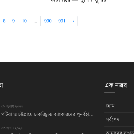
8
9
10
...
990
991
›
়া
এক নজর
হোম
০৮ জুলাই ২০২৬
পটিয়া ও চট্টগ্রামে চাকরিচ্যুত ব্যাংকারদের পুনর্বহা...
সর্বশেষ
০৩ আগu ২০২৬
আমাদের সম্পর্