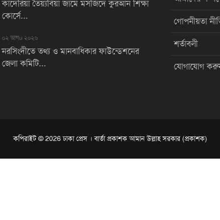
কাদেরিয়া তৈয়্যবিয়া জামে মসজিদে কুরআন শিক্ষা
কোর্সে...
গোপনীয়তা নীত
০২ আগu ২০২৬
শর্তাবলী
নরসিংদীতে তথ্য ও মানবাধিকার ফাউন্ডেশনের
জেলা কমিটি...
যোগাযোগ করু
কপিরাইট © 2026 ঢাকা প্রেস । বার্তা প্রকাশক আমান উল্লাহ সরকার (প্রকাশক)