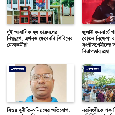
দুই আবাসিক হল ছাত্রদলের
জুলাই কনসার্টে 
নিয়ন্ত্রণে, এখনও ফেরেননি শিবিরের
বোতল নিক্ষেপ: ব্য
নেতাকর্মীরা
সংগীতপ্রেমীদের ত
নিরাপত্তার প্রশ্ন
4 ঘন্টা আগে
5 ঘন্টা আগে
বিস্তর দুর্নীতি-অনিয়মের অভিযোগ,
নরসিংদীতে এক দি