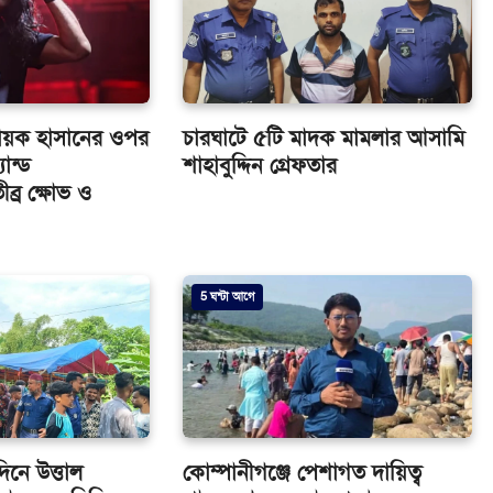
গায়ক হাসানের ওপর
চারঘাটে ৫টি মাদক মামলার আসামি
ান্ড
শাহাবুদ্দিন গ্রেফতার
ীব্র ক্ষোভ ও
5 ঘন্টা আগে
নে উত্তাল
কোম্পানীগঞ্জে পেশাগত দায়িত্ব