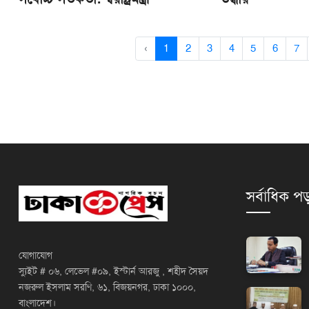
‹
1
2
3
4
5
6
7
সর্বাধিক পড
যোগাযোগ
স্যুইট # ০৬, লেভেল #০৯, ইস্টার্ন আরজু , শহীদ সৈয়দ
নজরুল ইসলাম সরণি, ৬১, বিজয়নগর, ঢাকা ১০০০,
বাংলাদেশ।