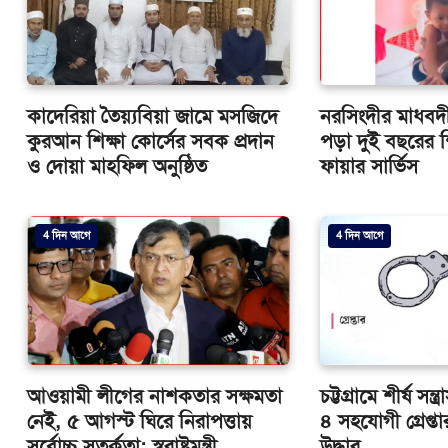
কাদেরিয়া তৈয়্যবিয়া জামে মসজিদে
নরসিংদীর মাধবদ
কুরআন শিক্ষা কোর্সের সবক প্রদান
পড়া দুই বছরের শ
ও দোয়া মাহফিল অনুষ্ঠিত
ফায়ার সার্ভিস
4 দিন আগে
4 দিন আগে
আওয়ামী লীগের নাশকতার সক্ষমতা
চট্টগ্রামে শীর্ষ সন্
নেই, ৫ আগস্ট ঘিরে নিরাপত্তায়
৪ সহযোগী গ্রেপ্তার
সর্বোচ্চ সতর্কতা: স্বরাষ্ট্রমন্ত্রী
উদ্ধার