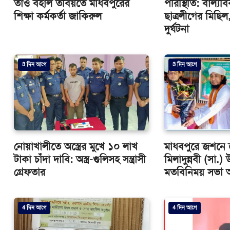
তাও বহাল তবিয়তে মাধবপুরের
পরিস্থিতি: বাল্যবি
শিক্ষা কর্মকর্তা জাকিরুল
ছাত্রলীগের মিছি
দুর্ঘটনা
3 দিন আগে
3 দিন আগে
নোয়াখালীতে অস্ত্রের মুখে ১০ লাখ
মাধবপুরে জশনে 
টাকা চাঁদা দাবি: অস্ত্র-গুলিসহ সন্ত্রাসী
মিলাদুন্নবী (সা.
গ্রেফতার
মতবিনিময় সভা অন
4 দিন আগে
4 দিন আগে