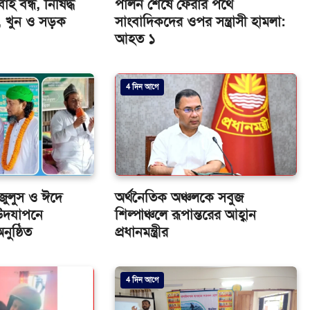
বাহ বন্ধ, নিষিদ্ধ
পালন শেষে ফেরার পথে
ল, খুন ও সড়ক
সাংবাদিকদের ওপর সন্ত্রাসী হামলা:
আহত ১
4 দিন আগে
জুলুস ও ঈদে
অর্থনৈতিক অঞ্চলকে সবুজ
) উদযাপনে
শিল্পাঞ্চলে রূপান্তরের আহ্বান
ুষ্ঠিত
প্রধানমন্ত্রীর
4 দিন আগে