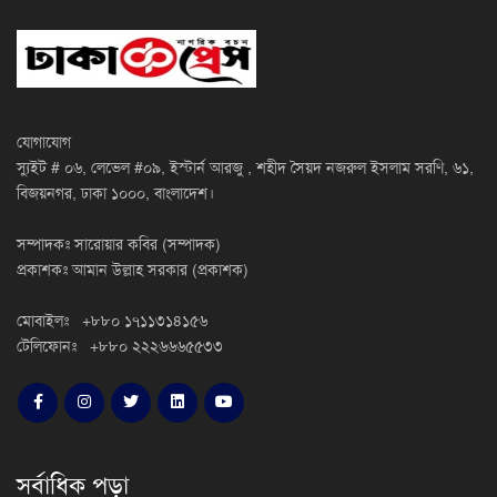
যোগাযোগ
স্যুইট # ০৬, লেভেল #০৯, ইস্টার্ন আরজু , শহীদ সৈয়দ নজরুল ইসলাম সরণি, ৬১,
বিজয়নগর, ঢাকা ১০০০, বাংলাদেশ।
সম্পাদকঃ সারোয়ার কবির (সম্পাদক)
প্রকাশকঃ আমান উল্লাহ সরকার (প্রকাশক)
মোবাইলঃ +৮৮০ ১৭১১৩১৪১৫৬
টেলিফোনঃ +৮৮০ ২২২৬৬৬৫৫৩৩
সর্বাধিক পড়া