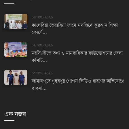
০৩ আগu ২০২৬
কাদেরিয়া তৈয়্যবিয়া জামে মসজিদে কুরআন শিক্ষা
কোর্সে...
০২ আগu ২০২৬
নরসিংদীতে তথ্য ও মানবাধিকার ফাউন্ডেশনের জেলা
কমিটি...
০১ আগu ২০২৬
জামালপুরে গৃহবধূর গোপন ভিডিও ধারণের অভিযোগে
ব্যবসা...
এক নজর