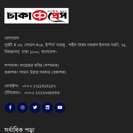
যোগাযোগ
স্যুইট # ০৬, লেভেল #০৯, ইস্টার্ন আরজু , শহীদ সৈয়দ নজরুল ইসলাম সরণি, ৬১,
বিজয়নগর, ঢাকা ১০০০, বাংলাদেশ।
সম্পাদকঃ সারোয়ার কবির (সম্পাদক)
প্রকাশকঃ আমান উল্লাহ সরকার (প্রকাশক)
মোবাইলঃ +৮৮০ ১৭১১৩১৪১৫৬
টেলিফোনঃ +৮৮০ ২২২৬৬৬৫৫৩৩
সর্বাধিক পড়া