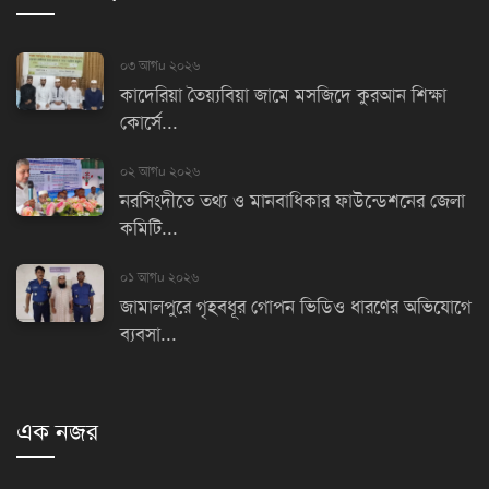
০৩ আগu ২০২৬
কাদেরিয়া তৈয়্যবিয়া জামে মসজিদে কুরআন শিক্ষা
কোর্সে...
০২ আগu ২০২৬
নরসিংদীতে তথ্য ও মানবাধিকার ফাউন্ডেশনের জেলা
কমিটি...
০১ আগu ২০২৬
জামালপুরে গৃহবধূর গোপন ভিডিও ধারণের অভিযোগে
ব্যবসা...
এক নজর