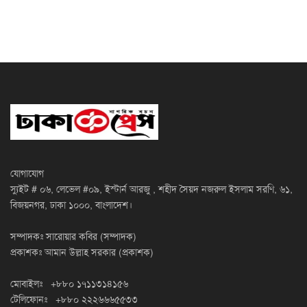
যোগাযোগ
স্যুইট # ০৬, লেভেল #০৯, ইস্টার্ন আরজু , শহীদ সৈয়দ নজরুল ইসলাম সরণি, ৬১,
বিজয়নগর, ঢাকা ১০০০, বাংলাদেশ।
সম্পাদকঃ সারোয়ার কবির (সম্পাদক)
প্রকাশকঃ আমান উল্লাহ সরকার (প্রকাশক)
মোবাইলঃ +৮৮০ ১৭১১৩১৪১৫৬
টেলিফোনঃ +৮৮০ ২২২৬৬৬৫৫৩৩