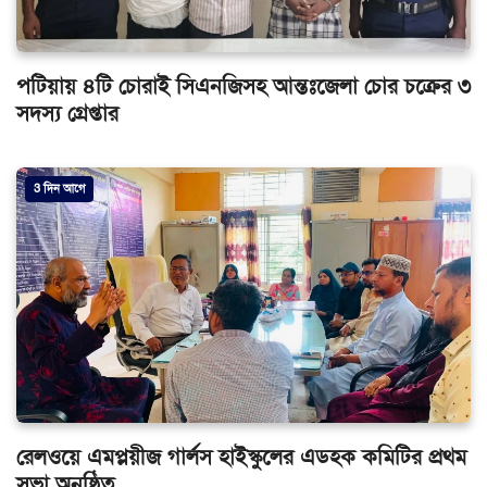
পটিয়ায় ৪টি চোরাই সিএনজিসহ আন্তঃজেলা চোর চক্রের ৩
সদস্য গ্রেপ্তার
3 দিন আগে
রেলওয়ে এমপ্লয়ীজ গার্লস হাইস্কুলের এডহক কমিটির প্রথম
সভা অনুষ্ঠিত