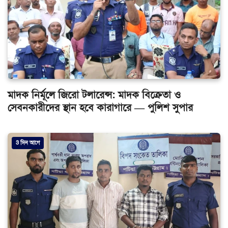
মাদক নির্মূলে জিরো টলারেন্স: মাদক বিক্রেতা ও
সেবনকারীদের স্থান হবে কারাগারে — পুলিশ সুপার
3 দিন আগে