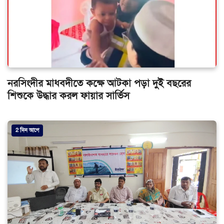
নরসিংদীর মাধবদীতে কক্ষে আটকা পড়া দুই বছরের
শিশুকে উদ্ধার করল ফায়ার সার্ভিস
2 দিন আগে