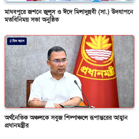
মাধবপুরে জশনে জুলুস ও ঈদে মিলাদুন্নবী (সা.) উদযাপনে
মতবিনিময় সভা অনুষ্ঠিত
2 দিন আগে
অর্থনৈতিক অঞ্চলকে সবুজ শিল্পাঞ্চলে রূপান্তরের আহ্বান
প্রধানমন্ত্রীর