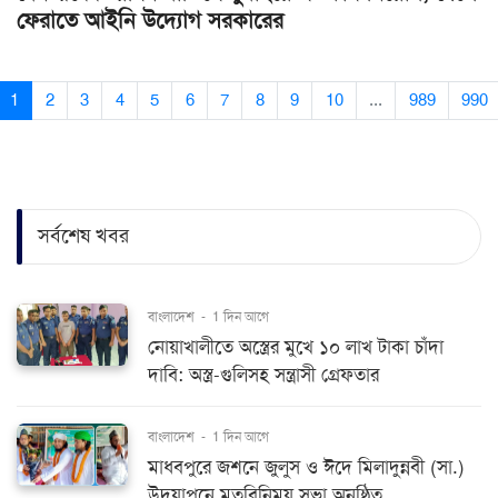
ফেরাতে আইনি উদ্যোগ সরকারের
1
2
3
4
5
6
7
8
9
10
...
989
990
সর্বশেষ খবর
বাংলাদেশ
-
1 দিন আগে
নোয়াখালীতে অস্ত্রের মুখে ১০ লাখ টাকা চাঁদা
দাবি: অস্ত্র-গুলিসহ সন্ত্রাসী গ্রেফতার
বাংলাদেশ
-
1 দিন আগে
মাধবপুরে জশনে জুলুস ও ঈদে মিলাদুন্নবী (সা.)
উদযাপনে মতবিনিময় সভা অনুষ্ঠিত