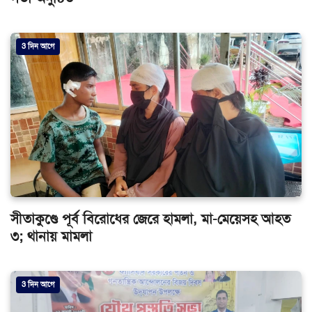
3 দিন আগে
সীতাকুণ্ডে পূর্ব বিরোধের জেরে হামলা, মা-মেয়েসহ আহত
৩; থানায় মামলা
3 দিন আগে