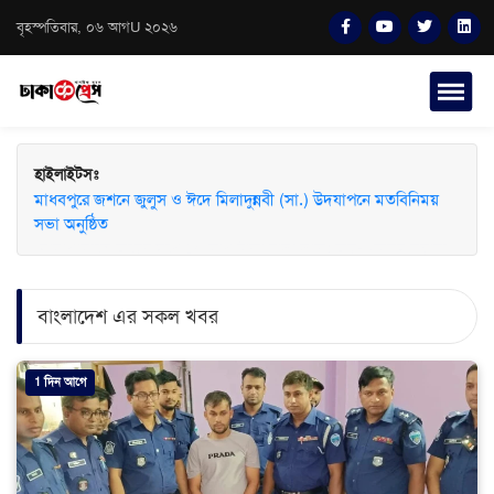
বৃহস্পতিবার, ০৬ আগU ২০২৬
হাইলাইটসঃ
মাধবপুরে জশনে জুলুস ও ঈদে মিলাদুন্নবী (সা.) উদযাপনে মতবিনিময়
সভা অনুষ্ঠিত
বাংলাদেশ এর সকল খবর
1 দিন আগে