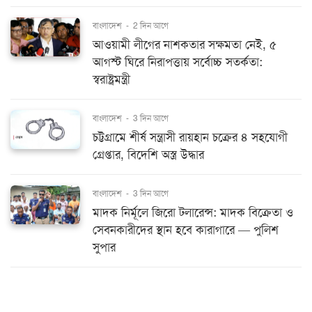
বাংলাদেশ
-
2 দিন আগে
আওয়ামী লীগের নাশকতার সক্ষমতা নেই, ৫
আগস্ট ঘিরে নিরাপত্তায় সর্বোচ্চ সতর্কতা:
স্বরাষ্ট্রমন্ত্রী
বাংলাদেশ
-
3 দিন আগে
চট্টগ্রামে শীর্ষ সন্ত্রাসী রায়হান চক্রের ৪ সহযোগী
গ্রেপ্তার, বিদেশি অস্ত্র উদ্ধার
বাংলাদেশ
-
3 দিন আগে
মাদক নির্মূলে জিরো টলারেন্স: মাদক বিক্রেতা ও
সেবনকারীদের স্থান হবে কারাগারে — পুলিশ
সুপার