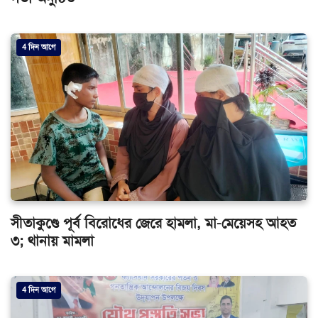
4 দিন আগে
সীতাকুণ্ডে পূর্ব বিরোধের জেরে হামলা, মা-মেয়েসহ আহত
৩; থানায় মামলা
4 দিন আগে