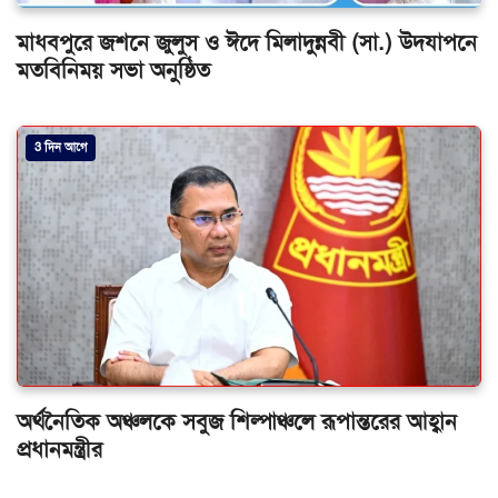
মাধবপুরে জশনে জুলুস ও ঈদে মিলাদুন্নবী (সা.) উদযাপনে
মতবিনিময় সভা অনুষ্ঠিত
3 দিন আগে
অর্থনৈতিক অঞ্চলকে সবুজ শিল্পাঞ্চলে রূপান্তরের আহ্বান
প্রধানমন্ত্রীর