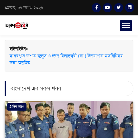
শুক্রবার, ০৭ আগU ২০২৬
হাইলাইটসঃ
মাধবপুরে জশনে জুলুস ও ঈদে মিলাদুন্নবী (সা.) উদযাপনে মতবিনিময়
সভা অনুষ্ঠিত
বাংলাদেশ এর সকল খবর
2 দিন আগে