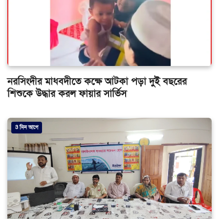
নরসিংদীর মাধবদীতে কক্ষে আটকা পড়া দুই বছরের
শিশুকে উদ্ধার করল ফায়ার সার্ভিস
3 দিন আগে