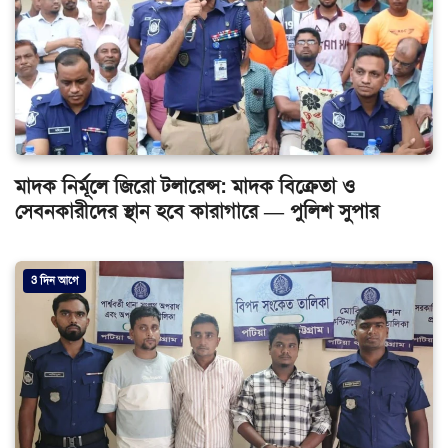
মাদক নির্মূলে জিরো টলারেন্স: মাদক বিক্রেতা ও
সেবনকারীদের স্থান হবে কারাগারে — পুলিশ সুপার
3 দিন আগে