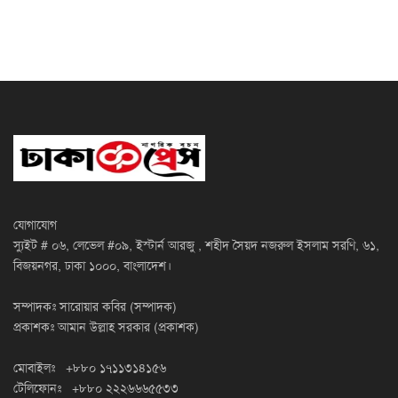
যোগাযোগ
স্যুইট # ০৬, লেভেল #০৯, ইস্টার্ন আরজু , শহীদ সৈয়দ নজরুল ইসলাম সরণি, ৬১,
বিজয়নগর, ঢাকা ১০০০, বাংলাদেশ।
সম্পাদকঃ সারোয়ার কবির (সম্পাদক)
প্রকাশকঃ আমান উল্লাহ সরকার (প্রকাশক)
মোবাইলঃ +৮৮০ ১৭১১৩১৪১৫৬
টেলিফোনঃ +৮৮০ ২২২৬৬৬৫৫৩৩