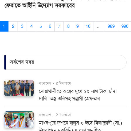
ফেরাতে আইনি উদ্যোগ সরকারের
1
2
3
4
5
6
7
8
9
10
...
989
990
সর্বশেষ খবর
বাংলাদেশ
-
2 দিন আগে
নোয়াখালীতে অস্ত্রের মুখে ১০ লাখ টাকা চাঁদা
দাবি: অস্ত্র-গুলিসহ সন্ত্রাসী গ্রেফতার
বাংলাদেশ
-
2 দিন আগে
মাধবপুরে জশনে জুলুস ও ঈদে মিলাদুন্নবী (সা.)
উদযাপনে মতবিনিময় সভা অনুষ্ঠিত