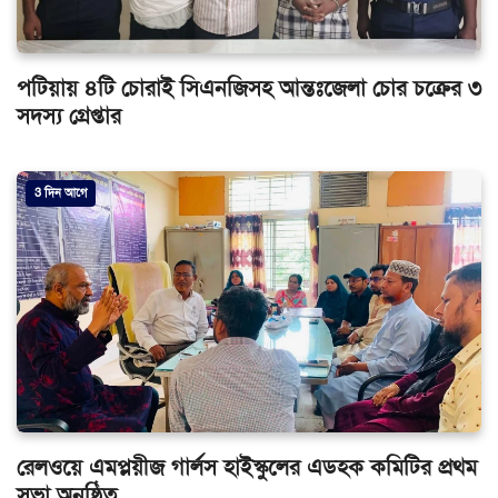
পটিয়ায় ৪টি চোরাই সিএনজিসহ আন্তঃজেলা চোর চক্রের ৩
সদস্য গ্রেপ্তার
3 দিন আগে
রেলওয়ে এমপ্লয়ীজ গার্লস হাইস্কুলের এডহক কমিটির প্রথম
সভা অনুষ্ঠিত