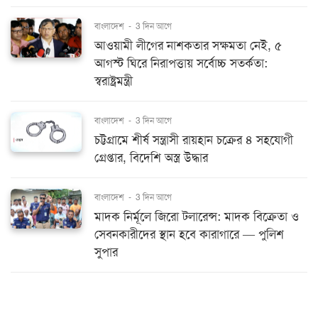
বাংলাদেশ
-
3 দিন আগে
আওয়ামী লীগের নাশকতার সক্ষমতা নেই, ৫
আগস্ট ঘিরে নিরাপত্তায় সর্বোচ্চ সতর্কতা:
স্বরাষ্ট্রমন্ত্রী
বাংলাদেশ
-
3 দিন আগে
চট্টগ্রামে শীর্ষ সন্ত্রাসী রায়হান চক্রের ৪ সহযোগী
গ্রেপ্তার, বিদেশি অস্ত্র উদ্ধার
বাংলাদেশ
-
3 দিন আগে
মাদক নির্মূলে জিরো টলারেন্স: মাদক বিক্রেতা ও
সেবনকারীদের স্থান হবে কারাগারে — পুলিশ
সুপার