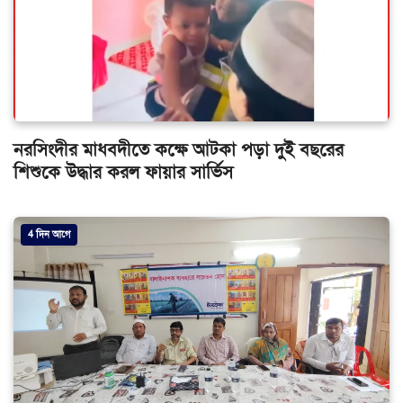
নরসিংদীর মাধবদীতে কক্ষে আটকা পড়া দুই বছরের
শিশুকে উদ্ধার করল ফায়ার সার্ভিস
4 দিন আগে