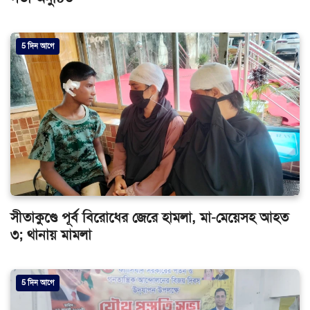
5 দিন আগে
সীতাকুণ্ডে পূর্ব বিরোধের জেরে হামলা, মা-মেয়েসহ আহত
৩; থানায় মামলা
5 দিন আগে