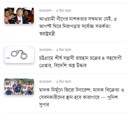
বাংলাদেশ
-
4 দিন আগে
আওয়ামী লীগের নাশকতার সক্ষমতা নেই, ৫
আগস্ট ঘিরে নিরাপত্তায় সর্বোচ্চ সতর্কতা:
স্বরাষ্ট্রমন্ত্রী
বাংলাদেশ
-
4 দিন আগে
চট্টগ্রামে শীর্ষ সন্ত্রাসী রায়হান চক্রের ৪ সহযোগী
গ্রেপ্তার, বিদেশি অস্ত্র উদ্ধার
বাংলাদেশ
-
4 দিন আগে
মাদক নির্মূলে জিরো টলারেন্স: মাদক বিক্রেতা ও
সেবনকারীদের স্থান হবে কারাগারে — পুলিশ
সুপার