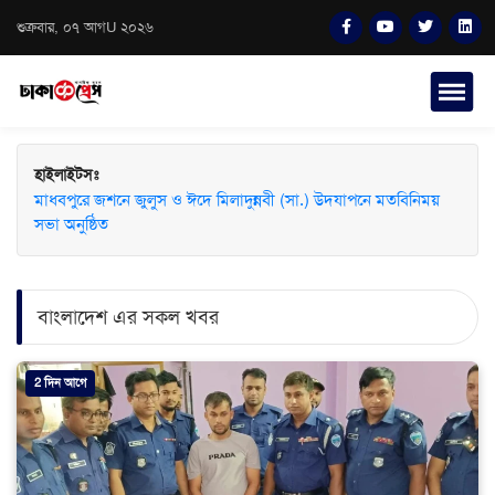
শুক্রবার, ০৭ আগU ২০২৬
হাইলাইটসঃ
মাধবপুরে জশনে জুলুস ও ঈদে মিলাদুন্নবী (সা.) উদযাপনে মতবিনিময়
সভা অনুষ্ঠিত
বাংলাদেশ এর সকল খবর
2 দিন আগে