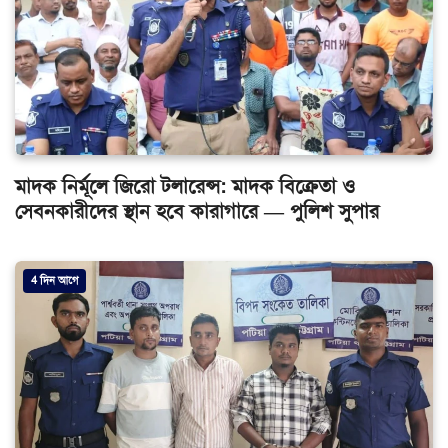
মাদক নির্মূলে জিরো টলারেন্স: মাদক বিক্রেতা ও
সেবনকারীদের স্থান হবে কারাগারে — পুলিশ সুপার
4 দিন আগে