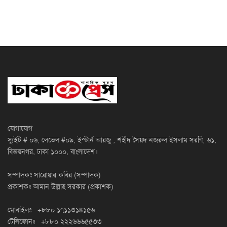
যোগাযোগ
স্যুইট # ০৬, লেভেল #০৯, ইস্টার্ন আরজু , শহীদ সৈয়দ নজরুল ইসলাম সরণি, ৬১,
বিজয়নগর, ঢাকা ১০০০, বাংলাদেশ।
সম্পাদকঃ সারোয়ার কবির (সম্পাদক)
প্রকাশকঃ আমান উল্লাহ সরকার (প্রকাশক)
মোবাইলঃ +৮৮০ ১৭১১৩১৪১৫৬
টেলিফোনঃ +৮৮০ ২২২৬৬৬৫৫৩৩