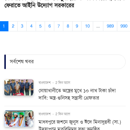
ফেরাতে আইনি উদ্যোগ সরকারের
1
2
3
4
5
6
7
8
9
10
...
989
990
সর্বশেষ খবর
বাংলাদেশ
-
2 দিন আগে
নোয়াখালীতে অস্ত্রের মুখে ১০ লাখ টাকা চাঁদা
দাবি: অস্ত্র-গুলিসহ সন্ত্রাসী গ্রেফতার
বাংলাদেশ
-
2 দিন আগে
মাধবপুরে জশনে জুলুস ও ঈদে মিলাদুন্নবী (সা.)
উদযাপনে মতবিনিময় সভা অনুষ্ঠিত