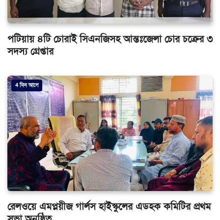
পটিয়ায় ৪টি চোরাই সিএনজিসহ আন্তঃজেলা চোর চক্রের ৩
সদস্য গ্রেপ্তার
4 দিন আগে
রেলওয়ে এমপ্লয়ীজ গার্লস হাইস্কুলের এডহক কমিটির প্রথম
সভা অনুষ্ঠিত