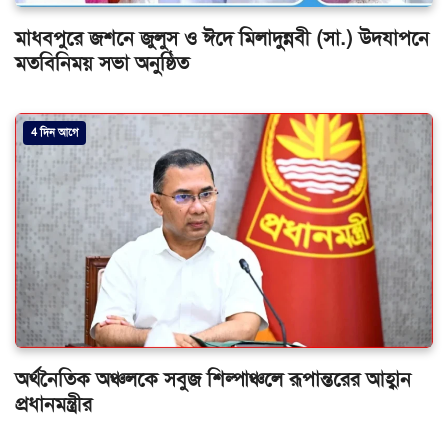
মাধবপুরে জশনে জুলুস ও ঈদে মিলাদুন্নবী (সা.) উদযাপনে
মতবিনিময় সভা অনুষ্ঠিত
4 দিন আগে
অর্থনৈতিক অঞ্চলকে সবুজ শিল্পাঞ্চলে রূপান্তরের আহ্বান
প্রধানমন্ত্রীর