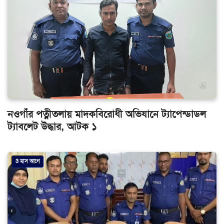
নওগাঁর পত্নীতলায় মাদকবিরোধী অভিযানে ট্যাপেন্ডাডল
ট্যাবলেট উদ্ধার, আটক ১
3 মাস আগে