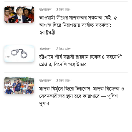
বাংলাদেশ
-
3 দিন আগে
আওয়ামী লীগের নাশকতার সক্ষমতা নেই, ৫
আগস্ট ঘিরে নিরাপত্তায় সর্বোচ্চ সতর্কতা:
স্বরাষ্ট্রমন্ত্রী
বাংলাদেশ
-
3 দিন আগে
চট্টগ্রামে শীর্ষ সন্ত্রাসী রায়হান চক্রের ৪ সহযোগী
গ্রেপ্তার, বিদেশি অস্ত্র উদ্ধার
বাংলাদেশ
-
3 দিন আগে
মাদক নির্মূলে জিরো টলারেন্স: মাদক বিক্রেতা ও
সেবনকারীদের স্থান হবে কারাগারে — পুলিশ
সুপার