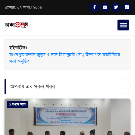
শুক্রবার, ০৭ আগU ২০২৬
হাইলাইটসঃ
মাধবপুরে জশনে জুলুস ও ঈদে মিলাদুন্নবী (সা.) উদযাপনে মতবিনিময়
সভা অনুষ্ঠিত
অপরাধ এর সকল খবর
2 সপ্তাহ আগে