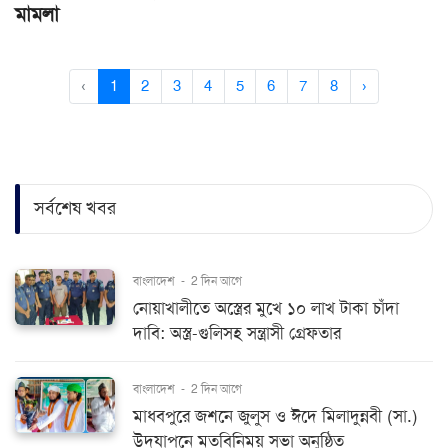
মামলা
‹
1
2
3
4
5
6
7
8
›
সর্বশেষ খবর
বাংলাদেশ
-
2 দিন আগে
নোয়াখালীতে অস্ত্রের মুখে ১০ লাখ টাকা চাঁদা
দাবি: অস্ত্র-গুলিসহ সন্ত্রাসী গ্রেফতার
বাংলাদেশ
-
2 দিন আগে
মাধবপুরে জশনে জুলুস ও ঈদে মিলাদুন্নবী (সা.)
উদযাপনে মতবিনিময় সভা অনুষ্ঠিত