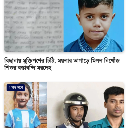
বিছানায় মুক্তিপণের চিঠি, ময়লার ভাগাড়ে মিলল নিখোঁজ
শিশুর বস্তাবন্দি মরদেহ
1 মাস আগে