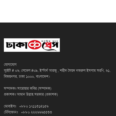
যোগাযোগ
স্যুইট # ০৬, লেভেল #০৯, ইস্টার্ন আরজু , শহীদ সৈয়দ নজরুল ইসলাম সরণি, ৬১,
বিজয়নগর, ঢাকা ১০০০, বাংলাদেশ।
সম্পাদকঃ সারোয়ার কবির (সম্পাদক)
প্রকাশকঃ আমান উল্লাহ সরকার (প্রকাশক)
মোবাইলঃ +৮৮০ ১৭১১৩১৪১৫৬
টেলিফোনঃ +৮৮০ ২২২৬৬৬৫৫৩৩