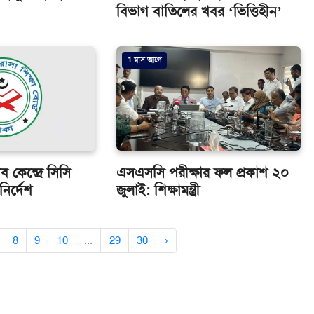
বিভাগ বাতিলের খবর ‘ভিত্তিহীন’
1 মাস আগে
 কেন্দ্রে সিসি
এসএসসি পরীক্ষার ফল প্রকাশ ২০
নির্দেশ
জুলাই: শিক্ষামন্ত্রী
8
9
10
...
29
30
›