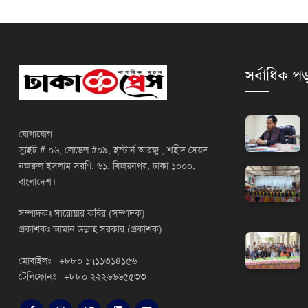
সর্বাধিক পড
যোগাযোগ
স্যুইট # ০৬, লেভেল #০৯, ইস্টার্ন আরজু , শহীদ সৈয়দ
নজরুল ইসলাম সরণি, ৬১, বিজয়নগর, ঢাকা ১০০০,
বাংলাদেশ।
সম্পাদকঃ সারোয়ার কবির (সম্পাদক)
প্রকাশকঃ আমান উল্লাহ সরকার (প্রকাশক)
মোবাইলঃ +৮৮০ ১৭১১৩১৪১৫৬
টেলিফোনঃ +৮৮০ ২২২৬৬৬৫৫৩৩