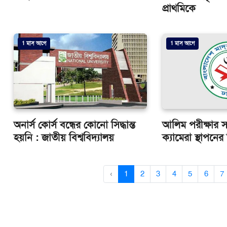
প্রাথমিকে
1 মাস আগে
1 মাস আগে
অনার্স কোর্স বন্ধের কোনো সিদ্ধান্ত
আলিম পরীক্ষার সব
হয়নি : জাতীয় বিশ্ববিদ্যালয়
ক্যামেরা স্থাপনের 
‹
1
2
3
4
5
6
7