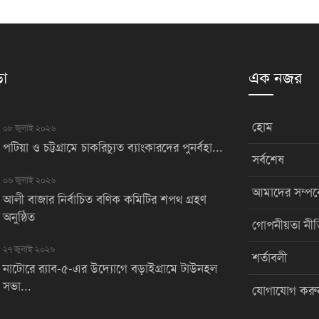
়া
এক নজর
হোম
০৮ জুলাই ২০২৬
পটিয়া ও চট্টগ্রামে চাকরিচ্যুত ব্যাংকারদের পুনর্বহা...
সর্বশেষ
০৬ জুলাই ২০২৬
আমাদের সম্পর্
আলী বাজার নির্বাচিত বণিক কমিটির শপথ গ্রহণ
অনুষ্ঠিত
গোপনীয়তা নীত
২৭ জুলাই ২০২৬
শর্তাবলী
নাটোরে র‌্যাব-৫-এর উদ্যোগে বড়াইগ্রামে টাউনহল
সভা...
যোগাযোগ করু