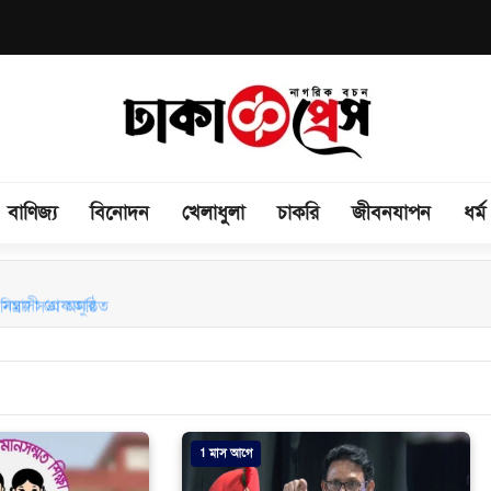
বাণিজ্য
বিনোদন
খেলাধুলা
চাকরি
জীবনযাপন
ধর্ম
িময় সভা অনুষ্ঠিত
1 মাস আগে