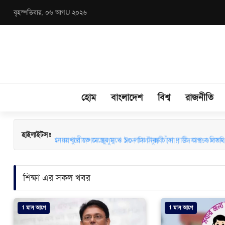
বৃহস্পতিবার, ০৬ আগU ২০২৬
হোম
বাংলাদেশ
বিশ্ব
রাজনীতি
মাধবপুরে জশনে জুলুস ও ঈদে মিলাদুন্নবী (সা.) উদযাপনে মতবিন
হাইলাইটসঃ
শিক্ষা এর সকল খবর
1 মাস আগে
1 মাস আগে