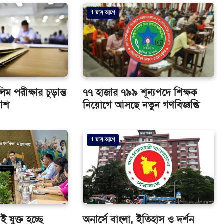
1 মাস আগে
পরীক্ষার চূড়ান্ত
৭৭ হাজার ৭৯৯ শূন্যপদে শিক্ষক
কাশ
নিয়োগে আসছে নতুন গণবিজ্ঞপ্তি
1 মাস আগে
ই যুক্ত হচ্ছে
অনার্সে বাংলা, ইতিহাস ও দর্শন