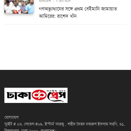
বাংলাদেশ
-
1 দিন আগে
গণঅভ্যুত্থানের সঙ্গে প্রথম বেইমানি জামায়াত
আমিরের: রাশেদ খাঁন
যোগাযোগ
স্যুইট # ০৬, লেভেল #০৯, ইস্টার্ন আরজু , শহীদ সৈয়দ নজরুল ইসলাম সরণি, ৬১,
বিজয়নগর, ঢাকা ১০০০, বাংলাদেশ।