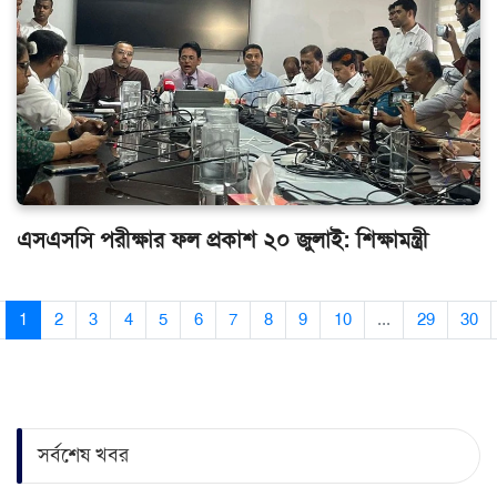
এসএসসি পরীক্ষার ফল প্রকাশ ২০ জুলাই: শিক্ষামন্ত্রী
1
2
3
4
5
6
7
8
9
10
...
29
30
সর্বশেষ খবর