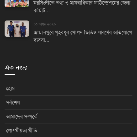
নরসিংদীতে তথ্য ও মানবাধিকার ফাউন্ডেশনের জেলা
কমিটি...
০১ আগu ২০২৬
জামালপুরে গৃহবধূর গোপন ভিডিও ধারণের অভিযোগে
ব্যবসা...
এক নজর
হোম
সর্বশেষ
আমাদের সম্পর্কে
গোপনীয়তা নীতি