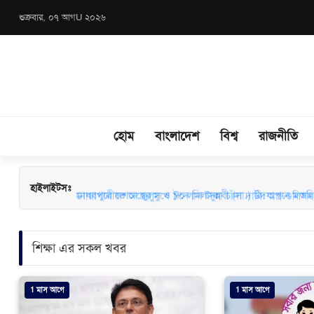
শুক্রবার, ০৭ আগU ২০২৬
হোম
বাংলাদেশ
বিশ্ব
রাজনীতি
মাধবপুরে জশনে জুলুস ও ঈদে মিলাদুন্নবী (সা.) উদযাপনে মতবিন
হাইলাইটসঃ
শিক্ষা এর সকল খবর
1 মাস আগে
1 মাস আগে