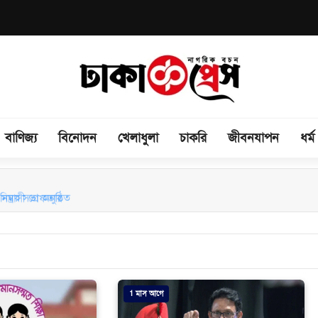
বাণিজ্য
বিনোদন
খেলাধুলা
চাকরি
জীবনযাপন
ধর্ম
িময় সভা অনুষ্ঠিত
1 মাস আগে