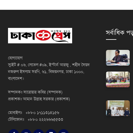
সর্বাধিক পড
যোগাযোগ
স্যুইট # ০৬, লেভেল #০৯, ইস্টার্ন আরজু , শহীদ সৈয়দ
নজরুল ইসলাম সরণি, ৬১, বিজয়নগর, ঢাকা ১০০০,
বাংলাদেশ।
সম্পাদকঃ সারোয়ার কবির (সম্পাদক)
প্রকাশকঃ আমান উল্লাহ সরকার (প্রকাশক)
মোবাইলঃ +৮৮০ ১৭১১৩১৪১৫৬
টেলিফোনঃ +৮৮০ ২২২৬৬৬৫৫৩৩