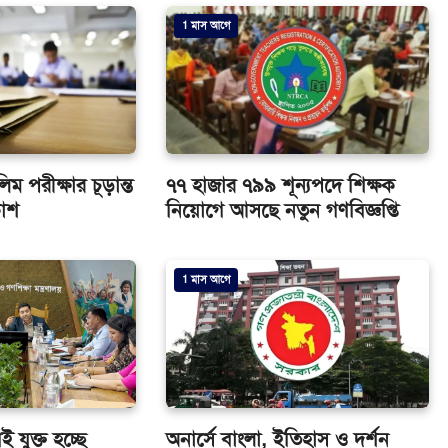
1 মাস আগে
পরীক্ষার চূড়ান্ত
৭৭ হাজার ৭৯৯ শূন্যপদে শিক্ষক
কাশ
নিয়োগে আসছে নতুন গণবিজ্ঞপ্তি
1 মাস আগে
ই যুক্ত হচ্ছে
অনার্সে বাংলা, ইতিহাস ও দর্শন