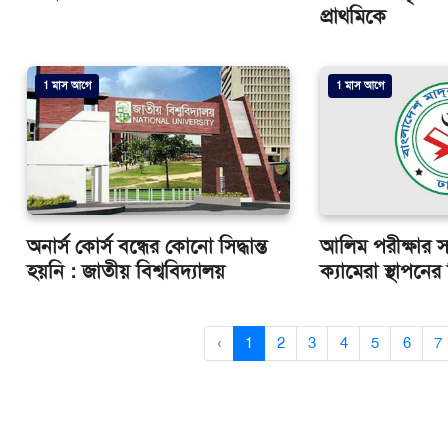
প্রাথমিকে
1 মাস আগে
1 মাস আগে
অনার্স কোর্স বন্ধের কোনো সিদ্ধান্ত
আলিম পরীক্ষার সব
হয়নি : জাতীয় বিশ্ববিদ্যালয়
ক্যামেরা স্থাপনের 
‹
1
2
3
4
5
6
7