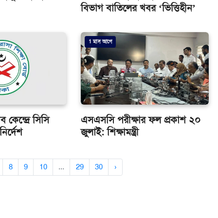
বিভাগ বাতিলের খবর ‘ভিত্তিহীন’
1 মাস আগে
 কেন্দ্রে সিসি
এসএসসি পরীক্ষার ফল প্রকাশ ২০
নির্দেশ
জুলাই: শিক্ষামন্ত্রী
8
9
10
...
29
30
›