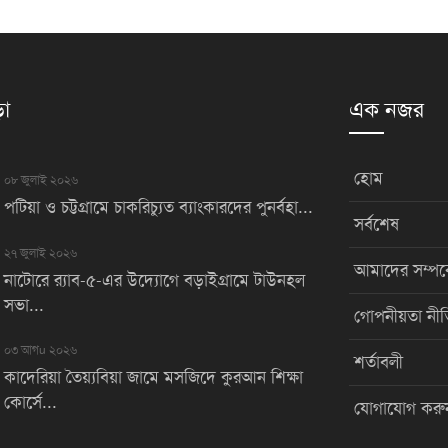
়া
এক নজর
হোম
০৮ জুলাই ২০২৬
পটিয়া ও চট্টগ্রামে চাকরিচ্যুত ব্যাংকারদের পুনর্বহা...
সর্বশেষ
২৭ জুলাই ২০২৬
আমাদের সম্পর্
নাটোরে র‌্যাব-৫-এর উদ্যোগে বড়াইগ্রামে টাউনহল
সভা...
গোপনীয়তা নীত
০৩ আগu ২০২৬
শর্তাবলী
কাদেরিয়া তৈয়্যবিয়া জামে মসজিদে কুরআন শিক্ষা
কোর্সে...
যোগাযোগ করু