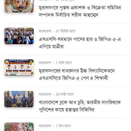
মুরাদনগরে পুস্তক প্রকাশক ও বিক্রেতা সমিতির
সম্পাদক নির্বাচিত শরীফ আহম্মেদ
বাংলাদেশ
-
57 মিনিট আগে
এসএসসি-সমমানে পাসের হার ও জিপিএ-৫-এ
এগিয়ে ছাত্রীরা
বাংলাদেশ
-
1 ঘন্টা আগে
মুরাদনগরের বাখরনগর উচ্চ বিদ্যানিকেতনে
এসএসসিতে জিপিএ-৫ পেল ৪ শিক্ষার্থী
বাংলাদেশ
-
23 ঘন্টা আগে
বাংলাদেশে ঢুকে আখ চুরি, ভারতীয় নাগরিককে
পুলিশের কাছে হস্তান্তর বিজিবির
বাংলাদেশ
-
1 দিন আগে