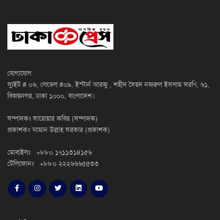
যোগাযোগ
স্যুইট # ০৬, লেভেল #০৯, ইস্টার্ন আরজু , শহীদ সৈয়দ নজরুল ইসলাম সরণি, ৬১,
বিজয়নগর, ঢাকা ১০০০, বাংলাদেশ।
সম্পাদকঃ সারোয়ার কবির (সম্পাদক)
প্রকাশকঃ আমান উল্লাহ সরকার (প্রকাশক)
মোবাইলঃ +৮৮০ ১৭১১৩১৪১৫৬
টেলিফোনঃ +৮৮০ ২২২৬৬৬৫৫৩৩