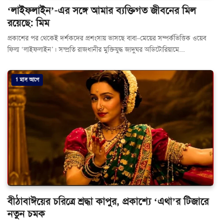
‘লাইফলাইন’-এর সঙ্গে আমার ব্যক্তিগত জীবনের মিল
রয়েছে: মিম
প্রকাশের পর থেকেই দর্শকদের প্রশংসায় ভাসছে বাবা–মেয়ের সম্পর্কভিত্তিক ওয়েব
ফিল্ম ‘লাইফলাইন’। সম্প্রতি রাজধানীর মুক্তিযুদ্ধ জাদুঘর অডিটোরিয়ামে...
1 মাস আগে
বীঠাবাঈয়ের চরিত্রে শ্রদ্ধা কাপুর, প্রকাশ্যে ‘এথা’র টিজারে
নতুন চমক