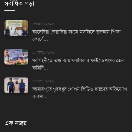
সর্বাধিক পড়া
০৩ আগu ২০২৬
কাদেরিয়া তৈয়্যবিয়া জামে মসজিদে কুরআন শিক্ষা
কোর্সে...
০২ আগu ২০২৬
নরসিংদীতে তথ্য ও মানবাধিকার ফাউন্ডেশনের জেলা
কমিটি...
০১ আগu ২০২৬
জামালপুরে গৃহবধূর গোপন ভিডিও ধারণের অভিযোগে
ব্যবসা...
এক নজর