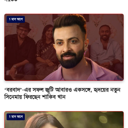
1 মাস আগে
‘বরবাদ’-এর সফল জুটি আবারও একসঙ্গে, হৃদয়ের নতুন
সিনেমায় ফিরছেন শাকিব খান
1 মাস আগে