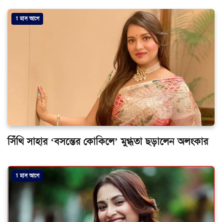
1 মাস আগে
সিঁথি সাহার ‘বসন্তের কোকিলে’ মুগ্ধতা ছড়ালেন অলংকার
1 মাস আগে