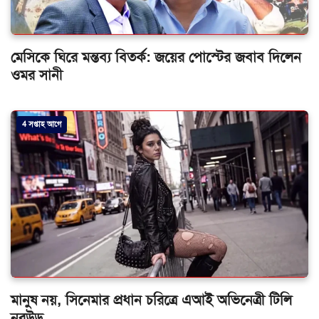
মেসিকে ঘিরে মন্তব্য বিতর্ক: জয়ের পোস্টের জবাব দিলেন
ওমর সানী
4 সপ্তাহ আগে
মানুষ নয়, সিনেমার প্রধান চরিত্রে এআই অভিনেত্রী টিলি
নরউড