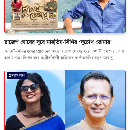
রাজেশ ঘোষের সুরে মাহতিম-সিঁথির ‘দুচোখ তোমার’
ক্যাসেট-সিডির যুগের শ্রোতাদের কাছে ‘রাজেশ ঘোষের সুরে’ কথাটি ছিল পরিচিত ও
আস্থার নাম। বিশেষ করে সংগীতশিল্পী আসিফের কণ্ঠে জনপ্রিয় বহু গানের সু...
2 সপ্তাহ আগে