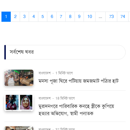
1
2
3
4
5
6
7
8
9
10
...
73
74
সর্বশেষ খবর
বাংলাদেশ
-
1 মিনিট আগে
মনসা পূজা ঘিরে পটিয়ায় জমজমাট পাঁঠার হাট
বাংলাদেশ
-
18 মিনিট আগে
মুরাদনগরে পারিবারিক কলহে স্ত্রীকে কুপিয়ে
হত্যার অভিযোগ, স্বামী পলাতক
বাংলাদেশ
-
37 মিনিট আগে