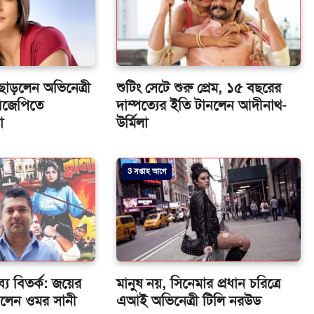
ছাড়লেন অভিনেত্রী
শুটিং সেটে শুরু প্রেম, ১৫ বছরের
বিজেপিতে
দাম্পত্যের ইতি টানলেন আদীনাথ-
া
উর্মিলা
3 সপ্তাহ আগে
ব্য বিতর্ক: জয়ের
মানুষ নয়, সিনেমার প্রধান চরিত্রে
িলেন ওমর সানী
এআই অভিনেত্রী টিলি নরউড