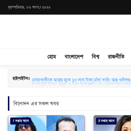
বৃহস্পতিবার, ০৬ আগU ২০২৬
হোম
বাংলাদেশ
বিশ্ব
রাজনীতি
মাধবপুরে জশনে জুলুস ও ঈদে মিলাদুন্নবী (সা.) উদযাপনে মতবিন
হাইলাইটসঃ
বিনোদন এর সকল খবর
1 সপ্তাহ আগে
3 সপ্তাহ আগে