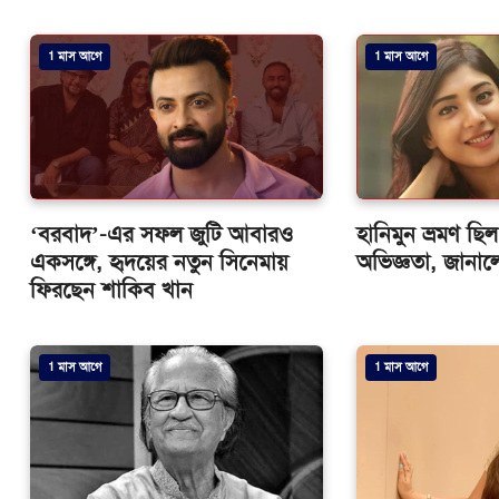
1 মাস আগে
1 মাস আগে
‘বরবাদ’-এর সফল জুটি আবারও
হানিমুন ভ্রমণ ছ
একসঙ্গে, হৃদয়ের নতুন সিনেমায়
অভিজ্ঞতা, জানাল
ফিরছেন শাকিব খান
1 মাস আগে
1 মাস আগে