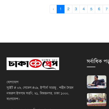
‹
1
2
3
4
5
6
7
সর্বাধিক পড
যোগাযোগ
স্যুইট # ০৬, লেভেল #০৯, ইস্টার্ন আরজু , শহীদ সৈয়দ
নজরুল ইসলাম সরণি, ৬১, বিজয়নগর, ঢাকা ১০০০,
বাংলাদেশ।