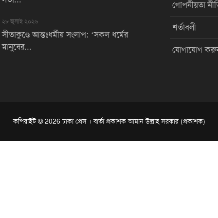
গোপনীয়তা নীত
২৮ জুলাই ২০২৬
শর্তাবলী
সীতাকুণ্ডে আন্তঃধর্মীয় সংলাপ: ‘সকল ধর্মের
মানুষের...
যোগাযোগ করু
কপিরাইট © 2026 ঢাকা প্রেস । বার্তা প্রকাশক আমান উল্লাহ সরকার (প্রকাশক)