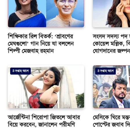
শিক্ষিকার রিল বিতর্ক: ‘শ্রাবণের
সংসদ সদস্য পদ 
মেঘগুলো’ গান নিয়ে যা বললেন
কোয়েল মল্লিক, 
শিল্পী মেজবাহ রহমান
যোগদানের জল্পন
3 সপ্তাহ আগে
3 সপ্তাহ আগে
আর্জেন্টিনা শিরোপা জিতলে আবার
মেসিকে ঘিরে মন্ত
বিয়ে করবেন, জানালেন পরীমণি
পোস্টের জবাব দ