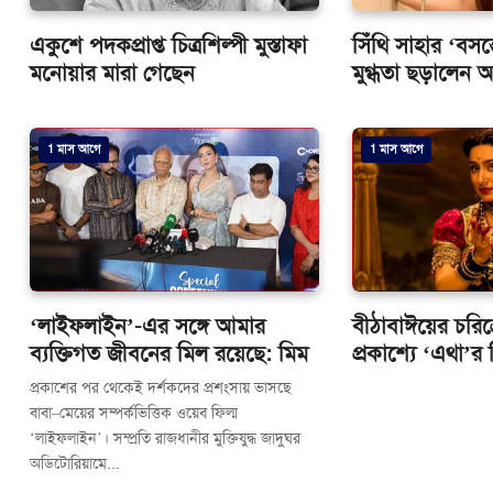
একুশে পদকপ্রাপ্ত চিত্রশিল্পী মুস্তাফা
সিঁথি সাহার ‘বসন
মনোয়ার মারা গেছেন
মুগ্ধতা ছড়ালেন 
1 মাস আগে
1 মাস আগে
‘লাইফলাইন’-এর সঙ্গে আমার
বীঠাবাঈয়ের চরিত্রে
ব্যক্তিগত জীবনের মিল রয়েছে: মিম
প্রকাশ্যে ‘এথা’
প্রকাশের পর থেকেই দর্শকদের প্রশংসায় ভাসছে
বাবা–মেয়ের সম্পর্কভিত্তিক ওয়েব ফিল্ম
‘লাইফলাইন’। সম্প্রতি রাজধানীর মুক্তিযুদ্ধ জাদুঘর
অডিটোরিয়ামে...