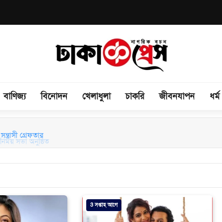
বাণিজ্য
বিনোদন
খেলাধুলা
চাকরি
জীবনযাপন
ধর্ম
িময় সভা অনুষ্ঠিত
3 সপ্তাহ আগে