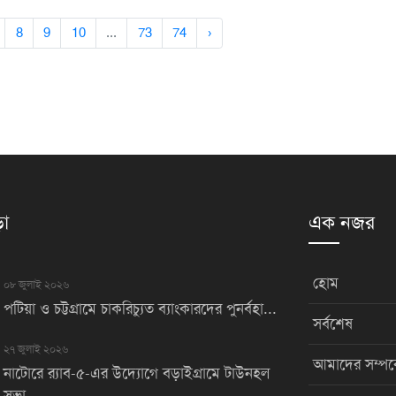
8
9
10
...
73
74
›
়া
এক নজর
হোম
০৮ জুলাই ২০২৬
পটিয়া ও চট্টগ্রামে চাকরিচ্যুত ব্যাংকারদের পুনর্বহা...
সর্বশেষ
২৭ জুলাই ২০২৬
আমাদের সম্পর্
নাটোরে র‌্যাব-৫-এর উদ্যোগে বড়াইগ্রামে টাউনহল
সভা...