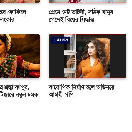
্তের কোকিলে’
প্রেমে নেই তটিনী, সঠিক মানুষ
অলংকার
পেলেই বিয়ের সিদ্ধান্ত
1 মাস আগে
 শ্রদ্ধা কাপুর,
বায়োপিক নির্মাণ হলে অভিনয়ে
র টিজারে নতুন চমক
আগ্রহী পপি