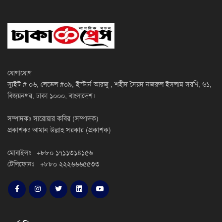
যোগাযোগ
স্যুইট # ০৬, লেভেল #০৯, ইস্টার্ন আরজু , শহীদ সৈয়দ নজরুল ইসলাম সরণি, ৬১,
বিজয়নগর, ঢাকা ১০০০, বাংলাদেশ।
সম্পাদকঃ সারোয়ার কবির (সম্পাদক)
প্রকাশকঃ আমান উল্লাহ সরকার (প্রকাশক)
মোবাইলঃ +৮৮০ ১৭১১৩১৪১৫৬
টেলিফোনঃ +৮৮০ ২২২৬৬৬৫৫৩৩