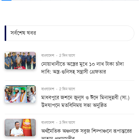
সর্বশেষ খবর
বাংলাদেশ
-
2 দিন আগে
নোয়াখালীতে অস্ত্রের মুখে ১০ লাখ টাকা চাঁদা
দাবি: অস্ত্র-গুলিসহ সন্ত্রাসী গ্রেফতার
বাংলাদেশ
-
2 দিন আগে
মাধবপুরে জশনে জুলুস ও ঈদে মিলাদুন্নবী (সা.)
উদযাপনে মতবিনিময় সভা অনুষ্ঠিত
বাংলাদেশ
-
3 দিন আগে
অর্থনৈতিক অঞ্চলকে সবুজ শিল্পাঞ্চলে রূপান্তরের
আহ্বান প্রধানমন্ত্রীর