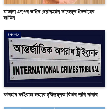
নাভানা গ্রুপের ভাইস চেয়ারম্যান সাজেদুল ইসলামের
জামিন
1 মাস আগে
ফারহান ফাইয়াজ হত্যার দৃষ্টান্তমূলক বিচার দাবি বাবার