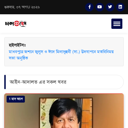
শুক্রবার, ০৭ আগU ২০২৬
হাইলাইটসঃ
মাধবপুরে জশনে জুলুস ও ঈদে মিলাদুন্নবী (সা.) উদযাপনে মতবিনিময়
সভা অনুষ্ঠিত
আইন-আদালত এর সকল খবর
1 মাস আগে