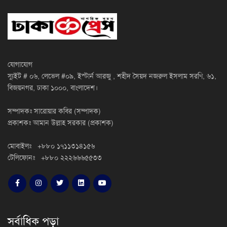
যোগাযোগ
স্যুইট # ০৬, লেভেল #০৯, ইস্টার্ন আরজু , শহীদ সৈয়দ নজরুল ইসলাম সরণি, ৬১,
বিজয়নগর, ঢাকা ১০০০, বাংলাদেশ।
সম্পাদকঃ সারোয়ার কবির (সম্পাদক)
প্রকাশকঃ আমান উল্লাহ সরকার (প্রকাশক)
মোবাইলঃ +৮৮০ ১৭১১৩১৪১৫৬
টেলিফোনঃ +৮৮০ ২২২৬৬৬৫৫৩৩
সর্বাধিক পড়া