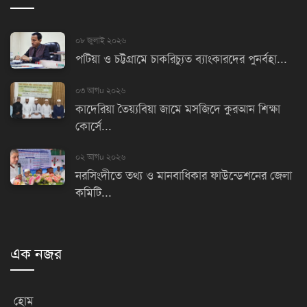
০৮ জুলাই ২০২৬
পটিয়া ও চট্টগ্রামে চাকরিচ্যুত ব্যাংকারদের পুনর্বহা...
০৩ আগu ২০২৬
কাদেরিয়া তৈয়্যবিয়া জামে মসজিদে কুরআন শিক্ষা
কোর্সে...
০২ আগu ২০২৬
নরসিংদীতে তথ্য ও মানবাধিকার ফাউন্ডেশনের জেলা
কমিটি...
এক নজর
হোম