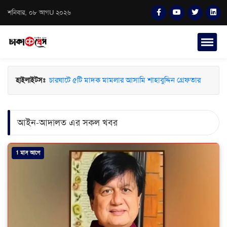
শনিবার, ০৮ আগU ২০২৬
চারঘাটে ৫টি মাদক মামলার আসামি শাহাবুদ্দিন গ্রেফতার
হাইলাইটসঃ
আইন-আদালত এর সকল খবর
1 মাস আগে