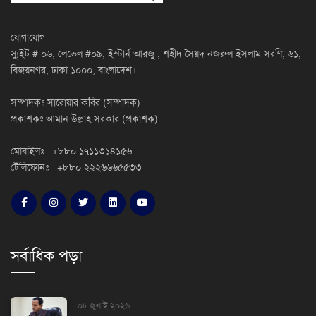
যোগাযোগ
স্যুইট # ০৬, লেভেল #০৯, ইস্টার্ন আরজু , শহীদ সৈয়দ নজরুল ইসলাম সরণি, ৬১,
বিজয়নগর, ঢাকা ১০০০, বাংলাদেশ।
সম্পাদকঃ সারোয়ার কবির (সম্পাদক)
প্রকাশকঃ আমান উল্লাহ সরকার (প্রকাশক)
মোবাইলঃ +৮৮০ ১৭১১৩১৪১৫৬
টেলিফোনঃ +৮৮০ ২২২৬৬৬৫৫৩৩
সর্বাধিক পড়া
০৮ জুলাই ২০২৬