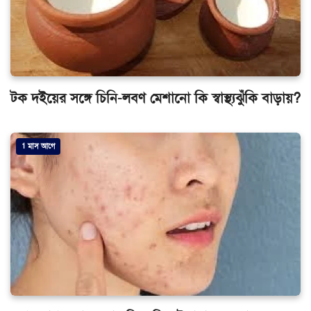
টক দইয়ের সঙ্গে চিনি-লবণ মেশানো কি স্বাস্থ্যঝুঁকি বাড়ায়?
1 মাস আগে