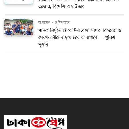
গ্রেপ্তার, বিদেশি অস্ত্র উদ্ধার
বাংলাদেশ
-
3 দিন আগে
মাদক নির্মূলে জিরো টলারেন্স: মাদক বিক্রেতা ও
সেবনকারীদের স্থান হবে কারাগারে — পুলিশ
সুপার