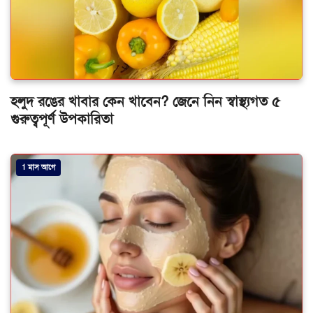
হলুদ রঙের খাবার কেন খাবেন? জেনে নিন স্বাস্থ্যগত ৫
গুরুত্বপূর্ণ উপকারিতা
1 মাস আগে