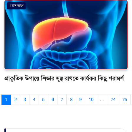
1 মাস আগে
প্রাকৃতিক উপায়ে লিভার সুস্থ রাখতে কার্যকর কিছু পরামর্শ
1
2
3
4
5
6
7
8
9
10
...
74
75