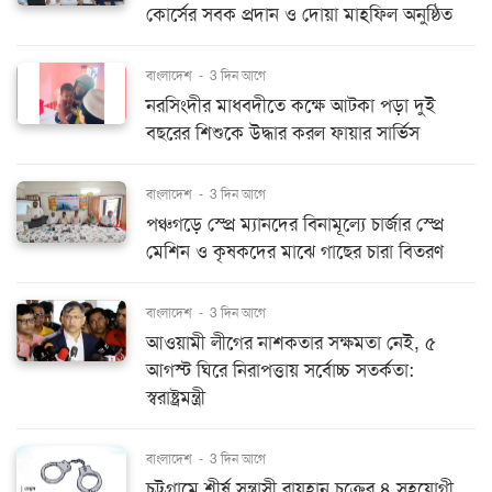
কোর্সের সবক প্রদান ও দোয়া মাহফিল অনুষ্ঠিত
বাংলাদেশ
-
3 দিন আগে
নরসিংদীর মাধবদীতে কক্ষে আটকা পড়া দুই
বছরের শিশুকে উদ্ধার করল ফায়ার সার্ভিস
বাংলাদেশ
-
3 দিন আগে
পঞ্চগড়ে স্প্রে ম্যানদের বিনামূল্যে চার্জার স্প্রে
মেশিন ও কৃষকদের মাঝে গাছের চারা বিতরণ
বাংলাদেশ
-
3 দিন আগে
আওয়ামী লীগের নাশকতার সক্ষমতা নেই, ৫
আগস্ট ঘিরে নিরাপত্তায় সর্বোচ্চ সতর্কতা:
স্বরাষ্ট্রমন্ত্রী
বাংলাদেশ
-
3 দিন আগে
চট্টগ্রামে শীর্ষ সন্ত্রাসী রায়হান চক্রের ৪ সহযোগী