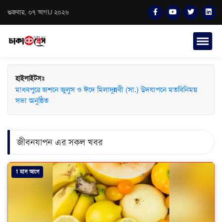
শুক্রবার, ০৭ আগU ২০২৬
হাইলাইটসঃ
মাধবপুরে জশনে জুলুস ও ঈদে মিলাদুন্নবী (সা.) উদযাপনে মতবিনিময়
সভা অনুষ্ঠিত
জীবনযাপন এর সকল খবর
1 মাস আগে