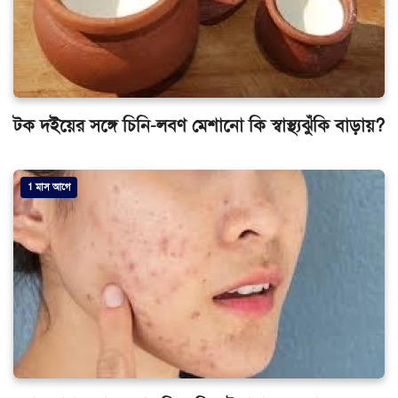
টক দইয়ের সঙ্গে চিনি-লবণ মেশানো কি স্বাস্থ্যঝুঁকি বাড়ায়?
1 মাস আগে