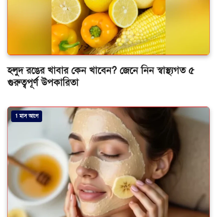
হলুদ রঙের খাবার কেন খাবেন? জেনে নিন স্বাস্থ্যগত ৫
গুরুত্বপূর্ণ উপকারিতা
1 মাস আগে