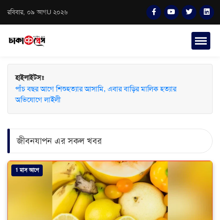
রবিবার, ০৯ আগU ২০২৬
হাইলাইটসঃ
পাঁচ বছর আগে শিশুহত্যার আসামি, এবার বাড়ির মালিক হত্যার
অভিযোগে লাইলী
জীবনযাপন এর সকল খবর
1 মাস আগে