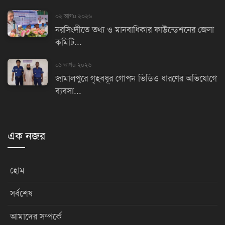
০২ আগu ২০২৬
নরসিংদীতে তথ্য ও মানবাধিকার ফাউন্ডেশনের জেলা
কমিটি...
০১ আগu ২০২৬
জামালপুরে গৃহবধূর গোপন ভিডিও ধারণের অভিযোগে
ব্যবসা...
এক নজর
হোম
সর্বশেষ
আমাদের সম্পর্কে