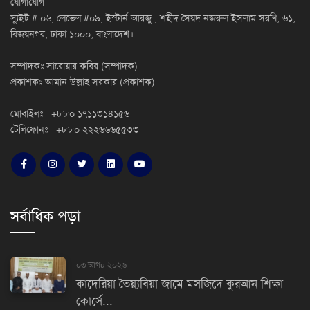
যোগাযোগ
স্যুইট # ০৬, লেভেল #০৯, ইস্টার্ন আরজু , শহীদ সৈয়দ নজরুল ইসলাম সরণি, ৬১,
বিজয়নগর, ঢাকা ১০০০, বাংলাদেশ।
সম্পাদকঃ সারোয়ার কবির (সম্পাদক)
প্রকাশকঃ আমান উল্লাহ সরকার (প্রকাশক)
মোবাইলঃ +৮৮০ ১৭১১৩১৪১৫৬
টেলিফোনঃ +৮৮০ ২২২৬৬৬৫৫৩৩
সর্বাধিক পড়া
০৩ আগu ২০২৬
কাদেরিয়া তৈয়্যবিয়া জামে মসজিদে কুরআন শিক্ষা
কোর্সে...