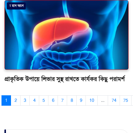
1 মাস আগে
প্রাকৃতিক উপায়ে লিভার সুস্থ রাখতে কার্যকর কিছু পরামর্শ
1
2
3
4
5
6
7
8
9
10
...
74
75