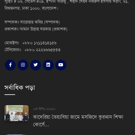
স্যুইট # ০৬, লেভেল #০৯, ইস্টার্ন আরজু , শহীদ সৈয়দ নজরুল ইসলাম সরণি, ৬১,
বিজয়নগর, ঢাকা ১০০০, বাংলাদেশ।
সম্পাদকঃ সারোয়ার কবির (সম্পাদক)
প্রকাশকঃ আমান উল্লাহ সরকার (প্রকাশক)
মোবাইলঃ +৮৮০ ১৭১১৩১৪১৫৬
টেলিফোনঃ +৮৮০ ২২২৬৬৬৫৫৩৩
সর্বাধিক পড়া
০৩ আগu ২০২৬
কাদেরিয়া তৈয়্যবিয়া জামে মসজিদে কুরআন শিক্ষা
কোর্সে...