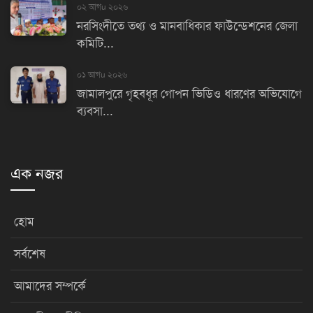
০২ আগu ২০২৬
নরসিংদীতে তথ্য ও মানবাধিকার ফাউন্ডেশনের জেলা
কমিটি...
০১ আগu ২০২৬
জামালপুরে গৃহবধূর গোপন ভিডিও ধারণের অভিযোগে
ব্যবসা...
এক নজর
হোম
সর্বশেষ
আমাদের সম্পর্কে