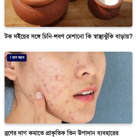
টক দইয়ের সঙ্গে চিনি-লবণ মেশানো কি স্বাস্থ্যঝুঁকি বাড়ায়?
1 মাস আগে
ব্রণের দাগ কমাতে প্রাকৃতিক তিন উপাদান ব্যবহারের