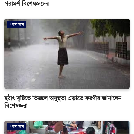
পরামর্শ বিশেষজ্ঞদের
1 মাস আগে
হঠাৎ বৃষ্টিতে ভিজলে অসুস্থতা এড়াতে করণীয় জানালেন
বিশেষজ্ঞরা
1 মাস আগে