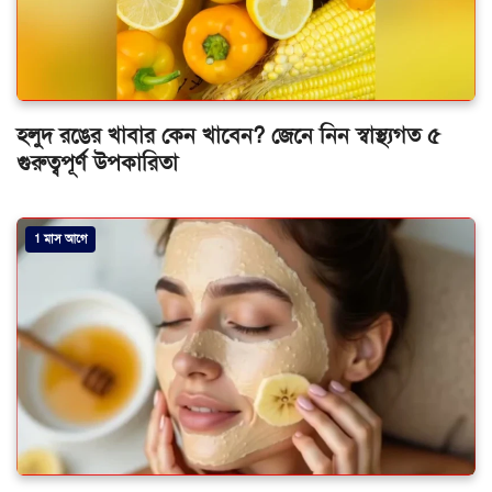
হলুদ রঙের খাবার কেন খাবেন? জেনে নিন স্বাস্থ্যগত ৫
গুরুত্বপূর্ণ উপকারিতা
1 মাস আগে