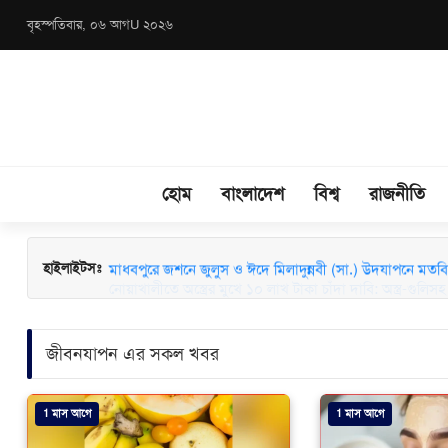
বৃহস্পতিবার, ০৬ আগU ২০২৬
হোম
বাংলাদেশ
বিশ্ব
রাজনীতি
মাধবপুরে জশনে জুলুস ও ঈদে মিলাদুন্নবী (সা.) উদযাপনে মতবিন
হাইলাইটসঃ
জীবনযাপন এর সকল খবর
1 মাস আগে
1 মাস আগে