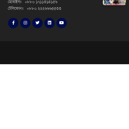
মোবাইলঃ +৮৮০ ১৭১১৩১৪১৫৬
টেলিফোনঃ +৮৮০ ২২২৬৬৬৫৫৩৩