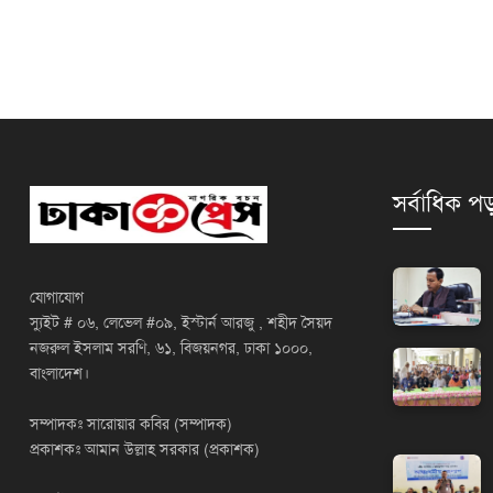
সর্বাধিক পড
যোগাযোগ
স্যুইট # ০৬, লেভেল #০৯, ইস্টার্ন আরজু , শহীদ সৈয়দ
নজরুল ইসলাম সরণি, ৬১, বিজয়নগর, ঢাকা ১০০০,
বাংলাদেশ।
সম্পাদকঃ সারোয়ার কবির (সম্পাদক)
প্রকাশকঃ আমান উল্লাহ সরকার (প্রকাশক)