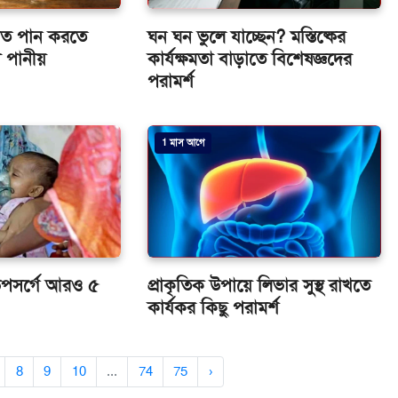
মিত পান করতে
ঘন ঘন ভুলে যাচ্ছেন? মস্তিষ্কের
 পানীয়
কার্যক্ষমতা বাড়াতে বিশেষজ্ঞদের
পরামর্শ
1 মাস আগে
উপসর্গে আরও ৫
প্রাকৃতিক উপায়ে লিভার সুস্থ রাখতে
কার্যকর কিছু পরামর্শ
8
9
10
...
74
75
›