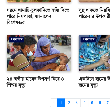
গরমে ঘামাচি-চুলকানিতে স্বস্তি দিতে
সুস্থ থাকতে নিয়
পারে নিমপাতা, জানালেন
পারেন ৪ উপকারী
বিশেষজ্ঞরা
1 মাস আগে
1 মাস আগে
২৪ ঘণ্টায় হামের উপসর্গ নিয়ে ৪
একদিনে হামের 
শিশুর মৃত্যু
জনের মৃত্যু
‹
1
2
3
4
5
6
7