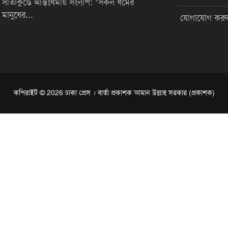
সীতাকুণ্ডে আন্তঃধর্মীয় সংলাপ: ‘সকল ধর্মের
মানুষের...
যোগাযোগ করু
কপিরাইট © 2026 ঢাকা প্রেস । বার্তা প্রকাশক আমান উল্লাহ সরকার (প্রকাশক)