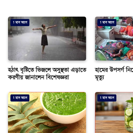
1 মাস আগে
1 মাস আগে
হঠাৎ বৃষ্টিতে ভিজলে অসুস্থতা এড়াতে
হামের উপসর্গ ন
করণীয় জানালেন বিশেষজ্ঞরা
মৃত্যু
1 মাস আগে
1 মাস আগে