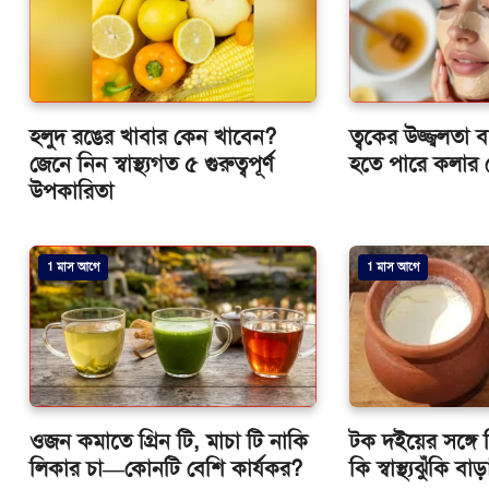
হলুদ রঙের খাবার কেন খাবেন?
ত্বকের উজ্জ্বলতা 
জেনে নিন স্বাস্থ্যগত ৫ গুরুত্বপূর্ণ
হতে পারে কলার 
উপকারিতা
1 মাস আগে
1 মাস আগে
ওজন কমাতে গ্রিন টি, মাচা টি নাকি
টক দইয়ের সঙ্গে
লিকার চা—কোনটি বেশি কার্যকর?
কি স্বাস্থ্যঝুঁকি বা