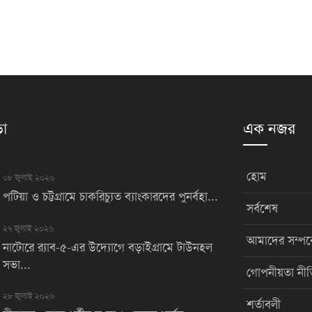
়া
এক নজর
হোম
০৮ জুলাই ২০২৬
পটিয়া ও চট্টগ্রামে চাকরিচ্যুত ব্যাংকারদের পুনর্বহা...
সর্বশেষ
২৭ জুলাই ২০২৬
আমাদের সম্পর্
নাটোরে র‌্যাব-৫-এর উদ্যোগে বড়াইগ্রামে টাউনহল
সভা...
গোপনীয়তা নীত
২৮ জুলাই ২০২৬
শর্তাবলী