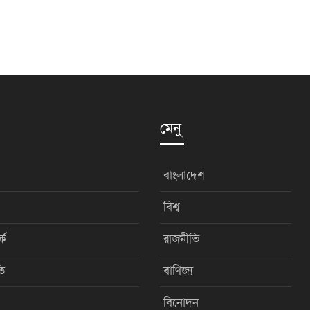
মেনু
বাংলাদেশ
বিশ্ব
কে
রাজনীতি
ি
বাণিজ্য
বিনোদন