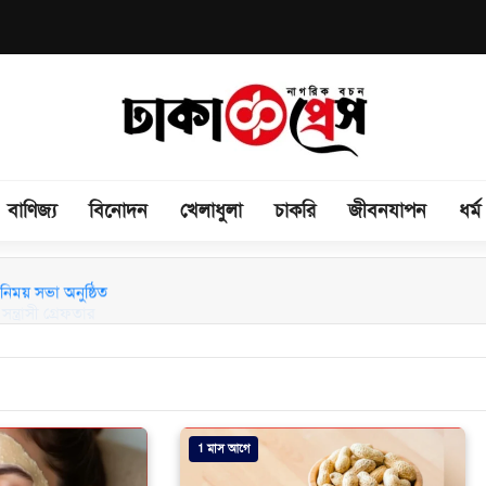
বাণিজ্য
বিনোদন
খেলাধুলা
চাকরি
জীবনযাপন
ধর্ম
িময় সভা অনুষ্ঠিত
1 মাস আগে