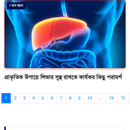
1 মাস আগে
প্রাকৃতিক উপায়ে লিভার সুস্থ রাখতে কার্যকর কিছু পরামর্শ
1
2
3
4
5
6
7
8
9
10
...
74
75