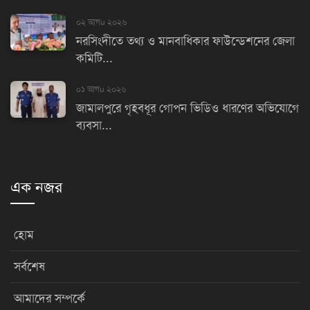
০২ আগu ২০২৬
নরসিংদীতে তথ্য ও মানবাধিকার ফাউন্ডেশনের জেলা
কমিটি...
০১ আগu ২০২৬
জামালপুরে গৃহবধূর গোপন ভিডিও ধারণের অভিযোগে
ব্যবসা...
এক নজর
হোম
সর্বশেষ
আমাদের সম্পর্কে