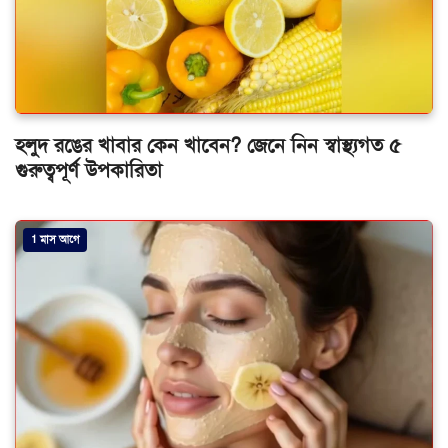
হলুদ রঙের খাবার কেন খাবেন? জেনে নিন স্বাস্থ্যগত ৫
গুরুত্বপূর্ণ উপকারিতা
1 মাস আগে