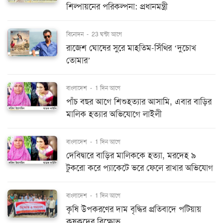
শিল্পায়নের পরিকল্পনা: প্রধানমন্ত্রী
বিনোদন
-
23 ঘন্টা আগে
রাজেশ ঘোষের সুরে মাহতিম-সিঁথির ‘দুচোখ
তোমার’
বাংলাদেশ
-
1 দিন আগে
পাঁচ বছর আগে শিশুহত্যার আসামি, এবার বাড়ির
মালিক হত্যার অভিযোগে লাইলী
বাংলাদেশ
-
1 দিন আগে
দেবিদ্বারে বাড়ির মালিককে হত্যা, মরদেহ ৯
টুকরো করে প্যাকেটে ভরে ফেলে রাখার অভিযোগ
বাংলাদেশ
-
1 দিন আগে
কৃষি উপকরণের দাম বৃদ্ধির প্রতিবাদে পটিয়ায়
কৃষকদের বিক্ষোভ