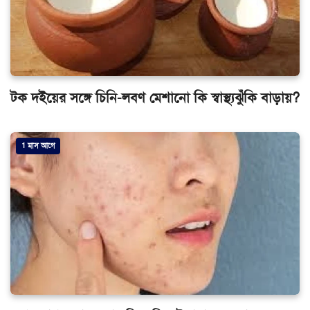
টক দইয়ের সঙ্গে চিনি-লবণ মেশানো কি স্বাস্থ্যঝুঁকি বাড়ায়?
1 মাস আগে