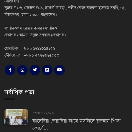
যোগাযোগ
স্যুইট # ০৬, লেভেল #০৯, ইস্টার্ন আরজু , শহীদ সৈয়দ নজরুল ইসলাম সরণি, ৬১,
বিজয়নগর, ঢাকা ১০০০, বাংলাদেশ।
সম্পাদকঃ সারোয়ার কবির (সম্পাদক)
প্রকাশকঃ আমান উল্লাহ সরকার (প্রকাশক)
মোবাইলঃ +৮৮০ ১৭১১৩১৪১৫৬
টেলিফোনঃ +৮৮০ ২২২৬৬৬৫৫৩৩
সর্বাধিক পড়া
০৩ আগu ২০২৬
কাদেরিয়া তৈয়্যবিয়া জামে মসজিদে কুরআন শিক্ষা
কোর্সে...