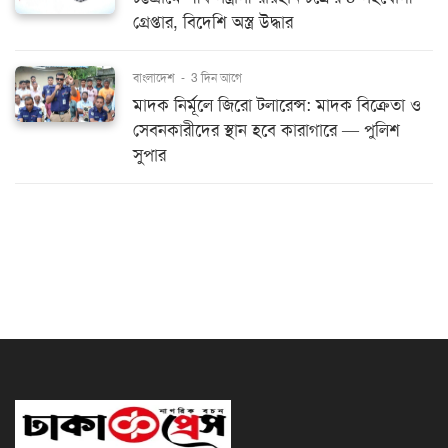
গ্রেপ্তার, বিদেশি অস্ত্র উদ্ধার
বাংলাদেশ
-
3 দিন আগে
মাদক নির্মূলে জিরো টলারেন্স: মাদক বিক্রেতা ও
সেবনকারীদের স্থান হবে কারাগারে — পুলিশ
সুপার