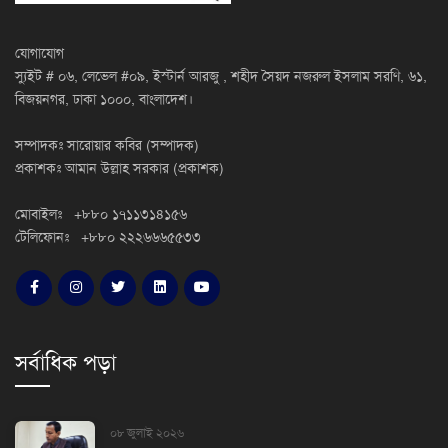
যোগাযোগ
স্যুইট # ০৬, লেভেল #০৯, ইস্টার্ন আরজু , শহীদ সৈয়দ নজরুল ইসলাম সরণি, ৬১,
বিজয়নগর, ঢাকা ১০০০, বাংলাদেশ।
সম্পাদকঃ সারোয়ার কবির (সম্পাদক)
প্রকাশকঃ আমান উল্লাহ সরকার (প্রকাশক)
মোবাইলঃ +৮৮০ ১৭১১৩১৪১৫৬
টেলিফোনঃ +৮৮০ ২২২৬৬৬৫৫৩৩
সর্বাধিক পড়া
০৮ জুলাই ২০২৬