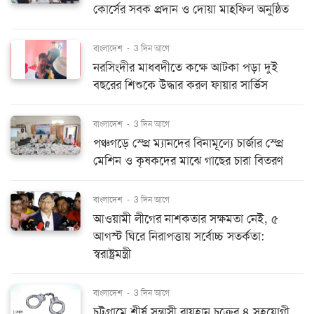
কোর্সের সবক প্রদান ও দোয়া মাহফিল অনুষ্ঠিত
বাংলাদেশ
-
3 দিন আগে
নরসিংদীর মাধবদীতে কক্ষে আটকা পড়া দুই
বছরের শিশুকে উদ্ধার করল ফায়ার সার্ভিস
বাংলাদেশ
-
3 দিন আগে
পঞ্চগড়ে স্প্রে ম্যানদের বিনামূল্যে চার্জার স্প্রে
মেশিন ও কৃষকদের মাঝে গাছের চারা বিতরণ
বাংলাদেশ
-
3 দিন আগে
আওয়ামী লীগের নাশকতার সক্ষমতা নেই, ৫
আগস্ট ঘিরে নিরাপত্তায় সর্বোচ্চ সতর্কতা:
স্বরাষ্ট্রমন্ত্রী
বাংলাদেশ
-
3 দিন আগে
চট্টগ্রামে শীর্ষ সন্ত্রাসী রায়হান চক্রের ৪ সহযোগী