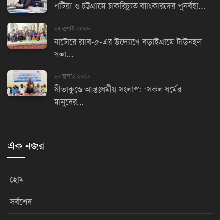
পটিয়া ও চট্টগ্রামে চাকরিচ্যুত ব্যাংকারদের পুনর্বহা...
২৭ জুলাই ২০২৬
নাটোরে র‌্যাব-৫-এর উদ্যোগে বড়াইগ্রামে টাউনহল
সভা...
২৮ জুলাই ২০২৬
সীতাকুণ্ডে আন্তঃধর্মীয় সংলাপ: ‘সকল ধর্মের
মানুষের...
এক নজর
হোম
সর্বশেষ