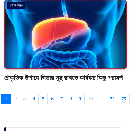
1 মাস আগে
প্রাকৃতিক উপায়ে লিভার সুস্থ রাখতে কার্যকর কিছু পরামর্শ
1
2
3
4
5
6
7
8
9
10
...
74
75