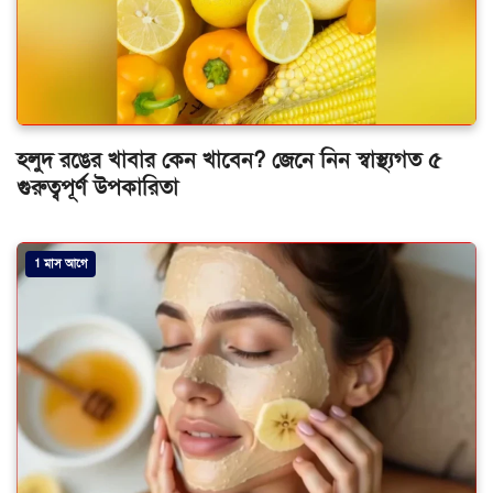
হলুদ রঙের খাবার কেন খাবেন? জেনে নিন স্বাস্থ্যগত ৫
গুরুত্বপূর্ণ উপকারিতা
1 মাস আগে