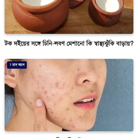
টক দইয়ের সঙ্গে চিনি-লবণ মেশানো কি স্বাস্থ্যঝুঁকি বাড়ায়?
1 মাস আগে