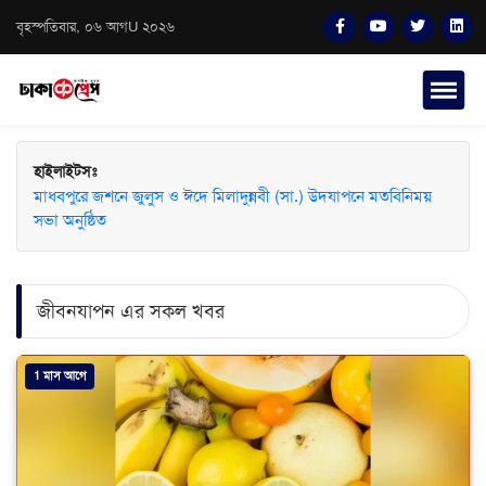
বৃহস্পতিবার, ০৬ আগU ২০২৬
হাইলাইটসঃ
মাধবপুরে জশনে জুলুস ও ঈদে মিলাদুন্নবী (সা.) উদযাপনে মতবিনিময়
সভা অনুষ্ঠিত
জীবনযাপন এর সকল খবর
1 মাস আগে