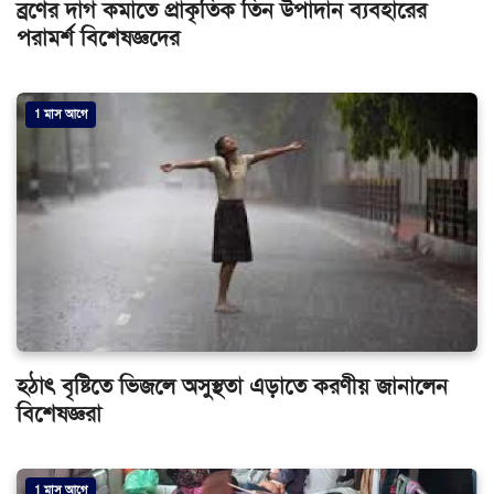
পরামর্শ বিশেষজ্ঞদের
1 মাস আগে
হঠাৎ বৃষ্টিতে ভিজলে অসুস্থতা এড়াতে করণীয় জানালেন
বিশেষজ্ঞরা
1 মাস আগে