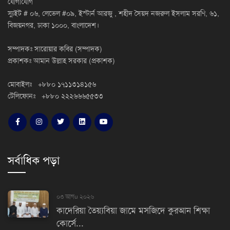
স্যুইট # ০৬, লেভেল #০৯, ইস্টার্ন আরজু , শহীদ সৈয়দ নজরুল ইসলাম সরণি, ৬১,
বিজয়নগর, ঢাকা ১০০০, বাংলাদেশ।
সম্পাদকঃ সারোয়ার কবির (সম্পাদক)
প্রকাশকঃ আমান উল্লাহ সরকার (প্রকাশক)
মোবাইলঃ +৮৮০ ১৭১১৩১৪১৫৬
টেলিফোনঃ +৮৮০ ২২২৬৬৬৫৫৩৩
সর্বাধিক পড়া
০৩ আগu ২০২৬
কাদেরিয়া তৈয়্যবিয়া জামে মসজিদে কুরআন শিক্ষা
কোর্সে...