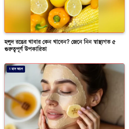
হলুদ রঙের খাবার কেন খাবেন? জেনে নিন স্বাস্থ্যগত ৫
গুরুত্বপূর্ণ উপকারিতা
1 মাস আগে