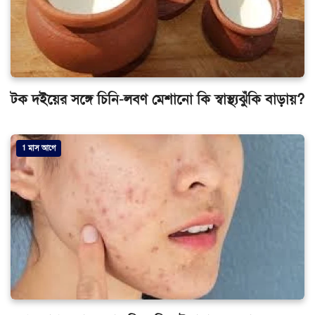
টক দইয়ের সঙ্গে চিনি-লবণ মেশানো কি স্বাস্থ্যঝুঁকি বাড়ায়?
1 মাস আগে
ব্রণের দাগ কমাতে প্রাকৃতিক তিন উপাদান ব্যবহারের