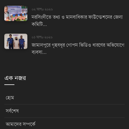
০২ আগu ২০২৬
নরসিংদীতে তথ্য ও মানবাধিকার ফাউন্ডেশনের জেলা
কমিটি...
০১ আগu ২০২৬
জামালপুরে গৃহবধূর গোপন ভিডিও ধারণের অভিযোগে
ব্যবসা...
এক নজর
হোম
সর্বশেষ
আমাদের সম্পর্কে