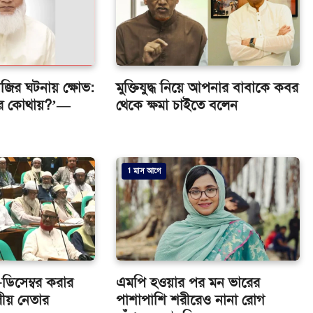
াজির ঘটনায় ক্ষোভ:
মুক্তিযুদ্ধ নিয়ে আপনার বাবাকে কবর
জোর কোথায়?’—
থেকে ক্ষমা চাইতে বলেন
1 মাস আগে
-ডিসেম্বর করার
এমপি হওয়ার পর মন ভারের
দলীয় নেতার
পাশাপাশি শরীরেও নানা রোগ