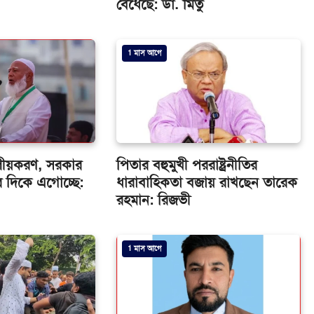
বেঁধেছে: ডা. মিতু
1 মাস আগে
রে দলীয়করণ, সরকার
পিতার বহুমুখী পররাষ্ট্রনীতির
 দিকে এগোচ্ছে:
ধারাবাহিকতা বজায় রাখছেন তারেক
রহমান: রিজভী
1 মাস আগে