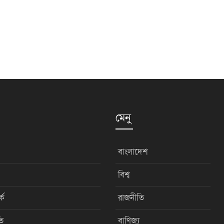
মেনু
বাংলাদেশ
বিশ্ব
কে
রাজনীতি
ি
বাণিজ্য