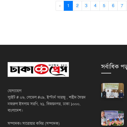
‹
1
2
3
4
5
6
7
সর্বাধিক পড
যোগাযোগ
স্যুইট # ০৬, লেভেল #০৯, ইস্টার্ন আরজু , শহীদ সৈয়দ
নজরুল ইসলাম সরণি, ৬১, বিজয়নগর, ঢাকা ১০০০,
বাংলাদেশ।
সম্পাদকঃ সারোয়ার কবির (সম্পাদক)