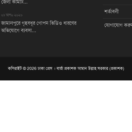
জেলা কমিটি...
শর্তাবলী
০১ আগu ২০২৬
জামালপুরে গৃহবধূর গোপন ভিডিও ধারণের
যোগাযোগ করু
অভিযোগে ব্যবসা...
কপিরাইট © 2026 ঢাকা প্রেস । বার্তা প্রকাশক আমান উল্লাহ সরকার (প্রকাশক)