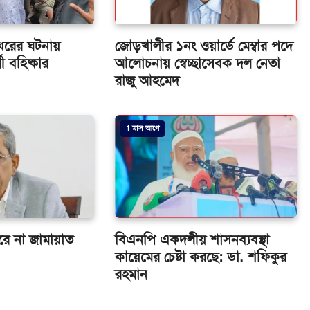
ধরের ঘটনায়
জোড়খালীর ১নং ওয়ার্ডে মেম্বার পদে
ী বহিষ্কার
আলোচনায় স্বেচ্ছাসেবক দল নেতা
রাজু আহমেদ
1 মাস আগে
 করে না জামায়াত
বিএনপি একদলীয় শাসনব্যবস্থা
কায়েমের চেষ্টা করছে: ডা. শফিকুর
রহমান