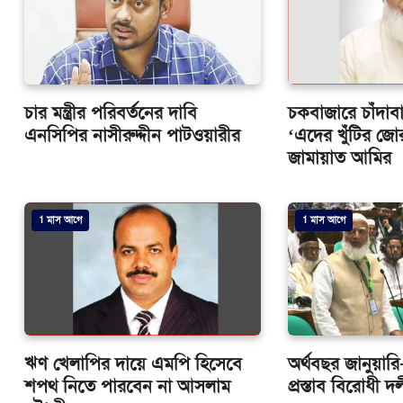
চার মন্ত্রীর পরিবর্তনের দাবি
চকবাজারে চাঁদাব
এনসিপির নাসীরুদ্দীন পাটওয়ারীর
‘এদের খুঁটির 
জামায়াত আমির
1 মাস আগে
1 মাস আগে
ঋণ খেলাপির দায়ে এমপি হিসেবে
অর্থবছর জানুয়ারি
শপথ নিতে পারবেন না আসলাম
প্রস্তাব বিরোধী 