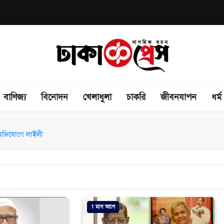
বাণিজ্য
বিনোদন
খেলাধুলা
চাকরি
জীবনযাপন
ধর্ম
 অভিযোগে লাইলী
1 মাস আগে