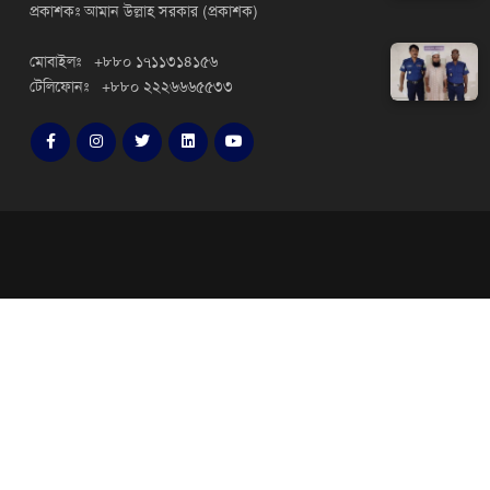
প্রকাশকঃ আমান উল্লাহ সরকার (প্রকাশক)
মোবাইলঃ +৮৮০ ১৭১১৩১৪১৫৬
টেলিফোনঃ +৮৮০ ২২২৬৬৬৫৫৩৩