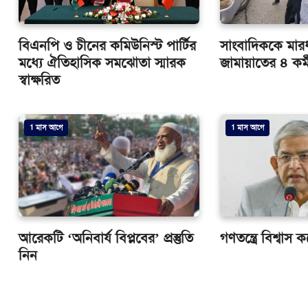
বিএনপি ও চীনের কমিউনিস্ট পার্টির
সাংবাদিককে মার
মধ্যে ঐতিহাসিক সমঝোতা স্মারক
জামায়াতের ৪ কর্ম
স্বাক্ষরিত
1 মাস আগে
1 মাস আগে
আরেকটি ‘অনিবার্য বিপ্লবের’ প্রস্তুতি
গণতন্ত্রে বিশ্বাস
নিন