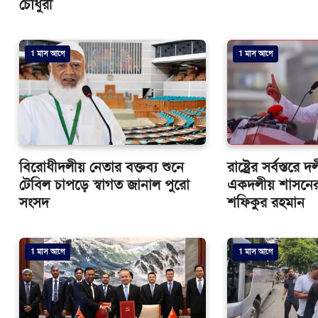
চৌধুরী
1 মাস আগে
1 মাস আগে
বিরোধীদলীয় নেতার বক্তব্য শুনে
রাষ্ট্রের সর্বস্ত
টেবিল চাপড়ে স্বাগত জানাল পুরো
একদলীয় শাসনের
সংসদ
শফিকুর রহমান
1 মাস আগে
1 মাস আগে