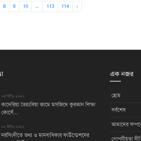
8
9
10
...
113
114
›
়া
এক নজর
হোম
০৩ আগu ২০২৬
কাদেরিয়া তৈয়্যবিয়া জামে মসজিদে কুরআন শিক্ষা
সর্বশেষ
কোর্সে...
আমাদের সম্পর্
০২ আগu ২০২৬
নরসিংদীতে তথ্য ও মানবাধিকার ফাউন্ডেশনের
গোপনীয়তা নীত