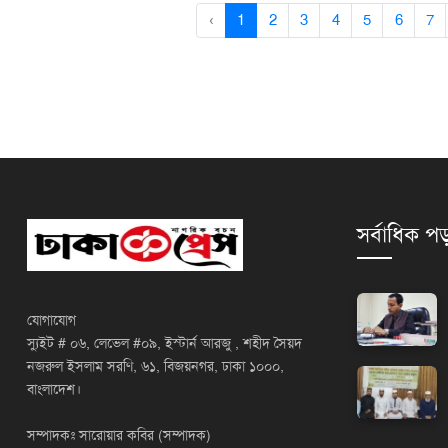
‹
1
2
3
4
5
6
7
সর্বাধিক পড
যোগাযোগ
স্যুইট # ০৬, লেভেল #০৯, ইস্টার্ন আরজু , শহীদ সৈয়দ
নজরুল ইসলাম সরণি, ৬১, বিজয়নগর, ঢাকা ১০০০,
বাংলাদেশ।
সম্পাদকঃ সারোয়ার কবির (সম্পাদক)