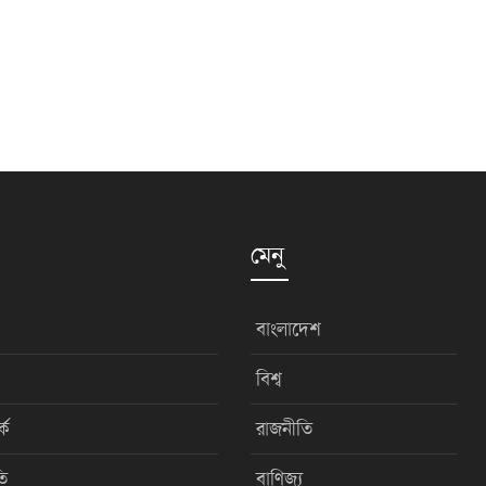
মেনু
বাংলাদেশ
বিশ্ব
কে
রাজনীতি
ি
বাণিজ্য