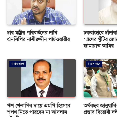
চার মন্ত্রীর পরিবর্তনের দাবি
চকবাজারে চাঁদাব
এনসিপির নাসীরুদ্দীন পাটওয়ারীর
‘এদের খুঁটির 
জামায়াত আমির
1 মাস আগে
1 মাস আগে
ঋণ খেলাপির দায়ে এমপি হিসেবে
অর্থবছর জানুয়ারি
শপথ নিতে পারবেন না আসলাম
প্রস্তাব বিরোধী 