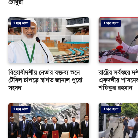
চৌধুরী
1 মাস আগে
1 মাস আগে
বিরোধীদলীয় নেতার বক্তব্য শুনে
রাষ্ট্রের সর্বস্ত
টেবিল চাপড়ে স্বাগত জানাল পুরো
একদলীয় শাসনের
সংসদ
শফিকুর রহমান
1 মাস আগে
1 মাস আগে