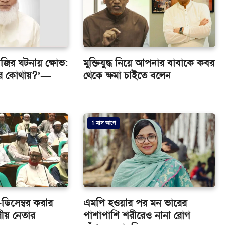
াজির ঘটনায় ক্ষোভ:
মুক্তিযুদ্ধ নিয়ে আপনার বাবাকে কবর
জোর কোথায়?’—
থেকে ক্ষমা চাইতে বলেন
1 মাস আগে
-ডিসেম্বর করার
এমপি হওয়ার পর মন ভারের
দলীয় নেতার
পাশাপাশি শরীরেও নানা রোগ