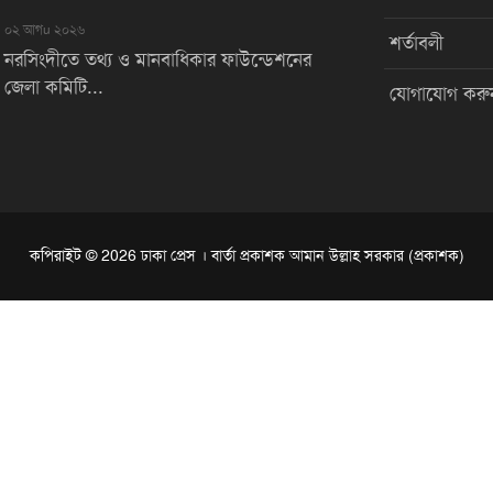
০২ আগu ২০২৬
শর্তাবলী
নরসিংদীতে তথ্য ও মানবাধিকার ফাউন্ডেশনের
জেলা কমিটি...
যোগাযোগ করু
কপিরাইট © 2026 ঢাকা প্রেস । বার্তা প্রকাশক আমান উল্লাহ সরকার (প্রকাশক)