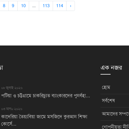
8
9
10
...
113
114
›
়া
এক নজর
হোম
০৮ জুলাই ২০২৬
পটিয়া ও চট্টগ্রামে চাকরিচ্যুত ব্যাংকারদের পুনর্বহা...
সর্বশেষ
০৩ আগu ২০২৬
আমাদের সম্পর্
কাদেরিয়া তৈয়্যবিয়া জামে মসজিদে কুরআন শিক্ষা
কোর্সে...
গোপনীয়তা নীত