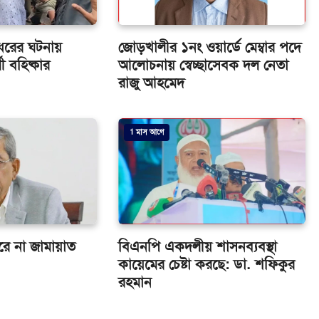
ধরের ঘটনায়
জোড়খালীর ১নং ওয়ার্ডে মেম্বার পদে
ী বহিষ্কার
আলোচনায় স্বেচ্ছাসেবক দল নেতা
রাজু আহমেদ
1 মাস আগে
 করে না জামায়াত
বিএনপি একদলীয় শাসনব্যবস্থা
কায়েমের চেষ্টা করছে: ডা. শফিকুর
রহমান