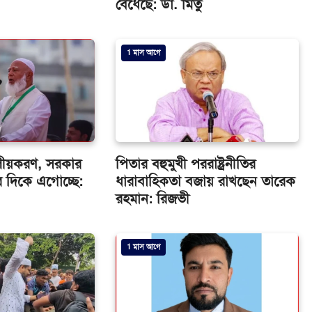
বেঁধেছে: ডা. মিতু
1 মাস আগে
রে দলীয়করণ, সরকার
পিতার বহুমুখী পররাষ্ট্রনীতির
 দিকে এগোচ্ছে:
ধারাবাহিকতা বজায় রাখছেন তারেক
রহমান: রিজভী
1 মাস আগে