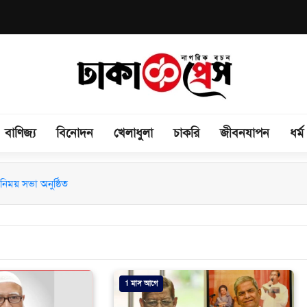
বাণিজ্য
বিনোদন
খেলাধুলা
চাকরি
জীবনযাপন
ধর্ম
িময় সভা অনুষ্ঠিত
1 মাস আগে