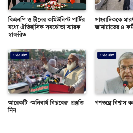
বিএনপি ও চীনের কমিউনিস্ট পার্টির
সাংবাদিককে মার
মধ্যে ঐতিহাসিক সমঝোতা স্মারক
জামায়াতের ৪ কর্ম
স্বাক্ষরিত
1 মাস আগে
1 মাস আগে
আরেকটি ‘অনিবার্য বিপ্লবের’ প্রস্তুতি
গণতন্ত্রে বিশ্বাস
নিন