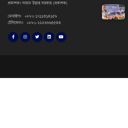
প্রকাশকঃ আমান উল্লাহ সরকার (প্রকাশক)
মোবাইলঃ +৮৮০ ১৭১১৩১৪১৫৬
টেলিফোনঃ +৮৮০ ২২২৬৬৬৫৫৩৩