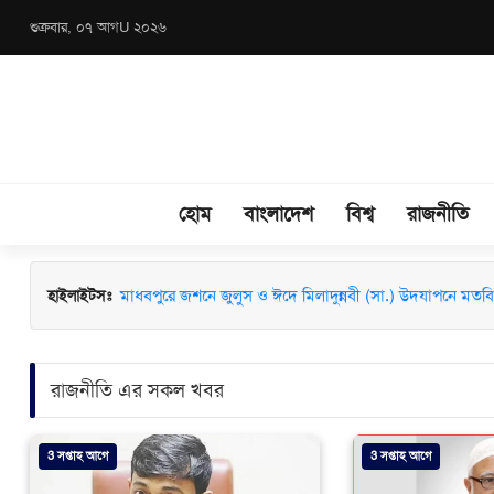
শুক্রবার, ০৭ আগU ২০২৬
হোম
বাংলাদেশ
বিশ্ব
রাজনীতি
মাধবপুরে জশনে জুলুস ও ঈদে মিলাদুন্নবী (সা.) উদযাপনে মতবিন
হাইলাইটসঃ
রাজনীতি এর সকল খবর
3 সপ্তাহ আগে
3 সপ্তাহ আগে