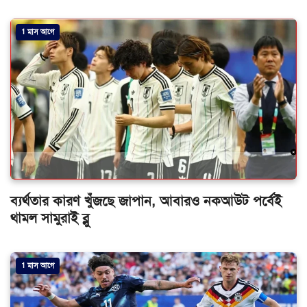
1 মাস আগে
ব্যর্থতার কারণ খুঁজছে জাপান, আবারও নকআউট পর্বেই
থামল সামুরাই ব্লু
1 মাস আগে