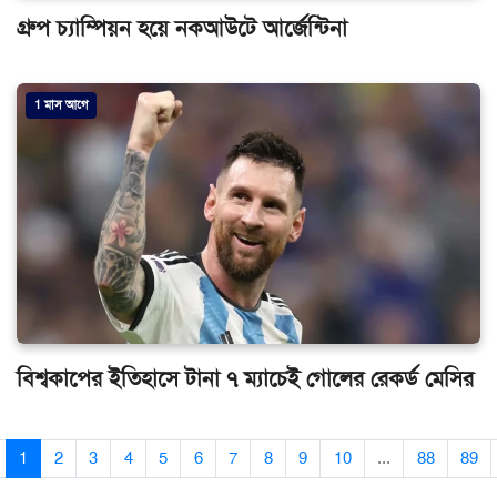
গ্রুপ চ্যাম্পিয়ন হয়ে নকআউটে আর্জেন্টিনা
1 মাস আগে
বিশ্বকাপের ইতিহাসে টানা ৭ ম্যাচেই গোলের রেকর্ড মেসির
1
2
3
4
5
6
7
8
9
10
...
88
89