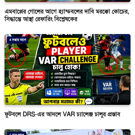
এমবাপ্পের গোলের আগে হ্যান্ডবলের দাবি মরক্কো কোচের,
সিদ্ধান্তে আস্থা রেফারিং বিশ্লেষকের
4 সপ্তাহ আগে
ফুটবলে DRS-এর আদলে VAR চ্যালেঞ্জ চালুর প্রস্তাব