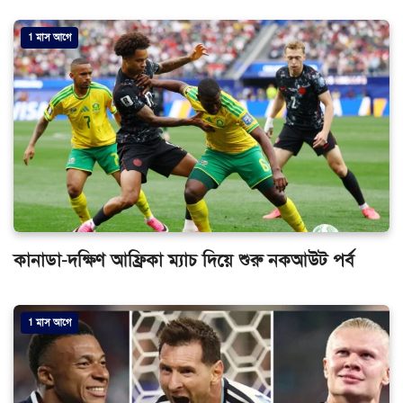
1 মাস আগে
কানাডা-দক্ষিণ আফ্রিকা ম্যাচ দিয়ে শুরু নকআউট পর্ব
1 মাস আগে