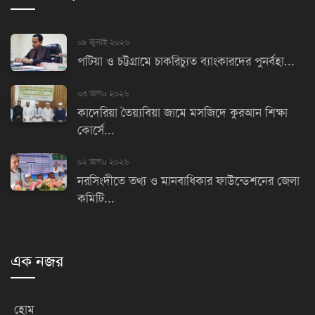
০৮ জুলাই ২০২৬
পটিয়া ও চট্টগ্রামে চাকরিচ্যুত ব্যাংকারদের পুনর্বহা...
০৩ আগu ২০২৬
কাদেরিয়া তৈয়্যবিয়া জামে মসজিদে কুরআন শিক্ষা
কোর্সে...
০২ আগu ২০২৬
নরসিংদীতে তথ্য ও মানবাধিকার ফাউন্ডেশনের জেলা
কমিটি...
এক নজর
হোম