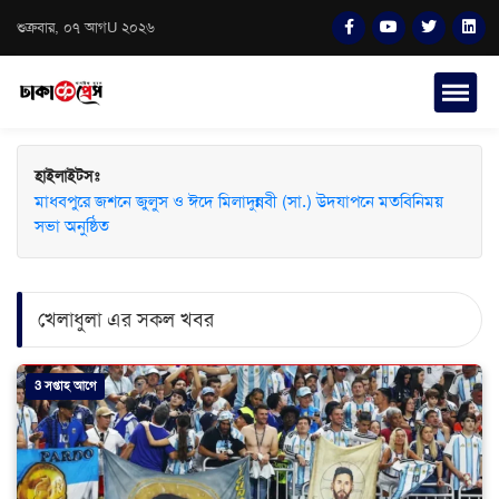
শুক্রবার, ০৭ আগU ২০২৬
হাইলাইটসঃ
মাধবপুরে জশনে জুলুস ও ঈদে মিলাদুন্নবী (সা.) উদযাপনে মতবিনিময়
সভা অনুষ্ঠিত
খেলাধুলা এর সকল খবর
3 সপ্তাহ আগে