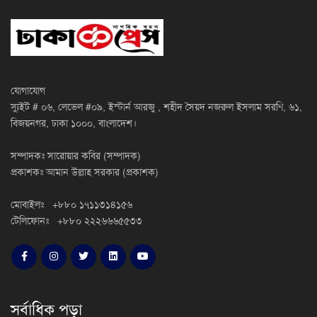
যোগাযোগ
স্যুইট # ০৬, লেভেল #০৯, ইস্টার্ন আরজু , শহীদ সৈয়দ নজরুল ইসলাম সরণি, ৬১,
বিজয়নগর, ঢাকা ১০০০, বাংলাদেশ।
সম্পাদকঃ সারোয়ার কবির (সম্পাদক)
প্রকাশকঃ আমান উল্লাহ সরকার (প্রকাশক)
মোবাইলঃ +৮৮০ ১৭১১৩১৪১৫৬
টেলিফোনঃ +৮৮০ ২২২৬৬৬৫৫৩৩
সর্বাধিক পড়া