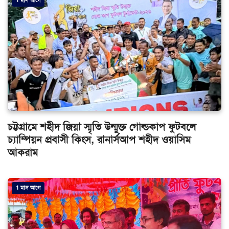
1 মাস আগে
চট্টগ্রামে শহীদ জিয়া স্মৃতি উন্মুক্ত গোল্ডকাপ ফুটবলে
চ্যাম্পিয়ন প্রবাসী কিংস, রানার্সআপ শহীদ ওয়াসিম
আকরাম
1 মাস আগে