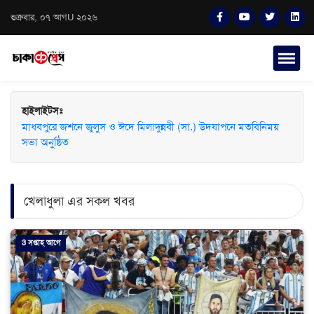
শুক্রবার, ০৭ আগU ২০২৬
হাইলাইটসঃ
মাধবপুরে জশনে জুলুস ও ঈদে মিলাদুন্নবী (সা.) উদযাপনে মতবিনিময়
সভা অনুষ্ঠিত
খেলাধুলা এর সকল খবর
3 সপ্তাহ আগে