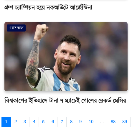
গ্রুপ চ্যাম্পিয়ন হয়ে নকআউটে আর্জেন্টিনা
1 মাস আগে
বিশ্বকাপের ইতিহাসে টানা ৭ ম্যাচেই গোলের রেকর্ড মেসির
1
2
3
4
5
6
7
8
9
10
...
88
89