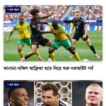
1 মাস আগে
কানাডা-দক্ষিণ আফ্রিকা ম্যাচ দিয়ে শুরু নকআউট পর্ব
1 মাস আগে