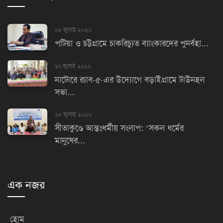
০৮ জুলাই ২০২৬
পটিয়া ও চট্টগ্রামে চাকরিচ্যুত ব্যাংকারদের পুনর্বহা...
২৭ জুলাই ২০২৬
নাটোরে র‌্যাব-৫-এর উদ্যোগে বড়াইগ্রামে টাউনহল
সভা...
২৮ জুলাই ২০২৬
সীতাকুণ্ডে আন্তঃধর্মীয় সংলাপ: ‘সকল ধর্মের
মানুষের...
এক নজর
হোম