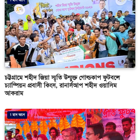
1 মাস আগে
চট্টগ্রামে শহীদ জিয়া স্মৃতি উন্মুক্ত গোল্ডকাপ ফুটবলে
চ্যাম্পিয়ন প্রবাসী কিংস, রানার্সআপ শহীদ ওয়াসিম
আকরাম
1 মাস আগে