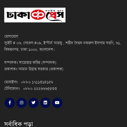
যোগাযোগ
স্যুইট # ০৬, লেভেল #০৯, ইস্টার্ন আরজু , শহীদ সৈয়দ নজরুল ইসলাম সরণি, ৬১,
বিজয়নগর, ঢাকা ১০০০, বাংলাদেশ।
সম্পাদকঃ সারোয়ার কবির (সম্পাদক)
প্রকাশকঃ আমান উল্লাহ সরকার (প্রকাশক)
মোবাইলঃ +৮৮০ ১৭১১৩১৪১৫৬
টেলিফোনঃ +৮৮০ ২২২৬৬৬৫৫৩৩
সর্বাধিক পড়া