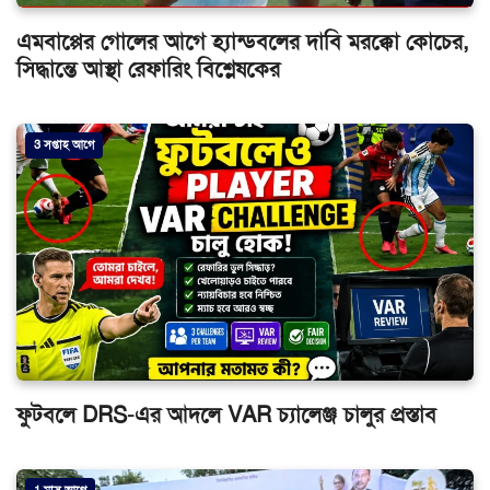
এমবাপ্পের গোলের আগে হ্যান্ডবলের দাবি মরক্কো কোচের,
সিদ্ধান্তে আস্থা রেফারিং বিশ্লেষকের
3 সপ্তাহ আগে
ফুটবলে DRS-এর আদলে VAR চ্যালেঞ্জ চালুর প্রস্তাব