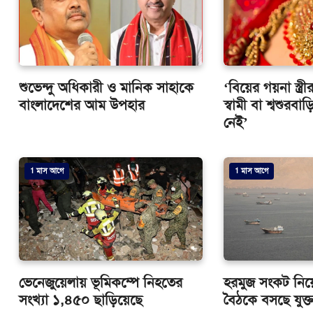
শুভেন্দু অধিকারী ও মানিক সাহাকে
‘বিয়ের গয়না স্ত্র
বাংলাদেশের আম উপহার
স্বামী বা শ্বশুর
নেই’
1 মাস আগে
1 মাস আগে
ভেনেজুয়েলায় ভূমিকম্পে নিহতের
হরমুজ সংকট নিয়ে
সংখ্যা ১,৪৫০ ছাড়িয়েছে
বৈঠকে বসছে যুক্তর