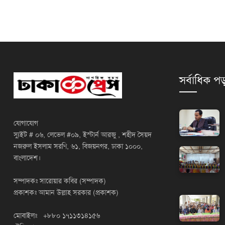
সর্বাধিক পড
যোগাযোগ
স্যুইট # ০৬, লেভেল #০৯, ইস্টার্ন আরজু , শহীদ সৈয়দ
নজরুল ইসলাম সরণি, ৬১, বিজয়নগর, ঢাকা ১০০০,
বাংলাদেশ।
সম্পাদকঃ সারোয়ার কবির (সম্পাদক)
প্রকাশকঃ আমান উল্লাহ সরকার (প্রকাশক)
মোবাইলঃ +৮৮০ ১৭১১৩১৪১৫৬