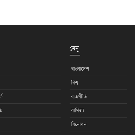
মেনু
বাংলাদেশ
বিশ্ব
কে
রাজনীতি
ি
বাণিজ্য
বিনোদন