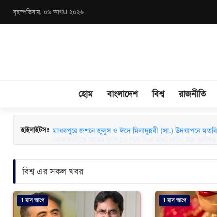
বৃহস্পতিবার, ০৬ আগU ২০২৬
হোম
বাংলাদেশ
বিশ্ব
রাজনীতি
মাধবপুরে জশনে জুলুস ও ঈদে মিলাদুন্নবী (সা.) উদযাপনে মতবিন
হাইলাইটসঃ
বিশ্ব এর সকল খবর
1 মাস আগে
1 মাস আগে