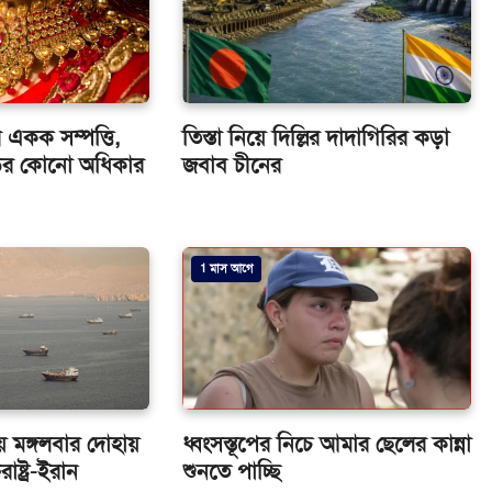
ীর একক সম্পত্তি,
তিস্তা নিয়ে দিল্লির দাদাগিরির কড়া
বাড়ির কোনো অধিকার
জবাব চীনের
1 মাস আগে
 মঙ্গলবার দোহায়
ধ্বংসস্তূপের নিচে আমার ছেলের কান্না
াষ্ট্র-ইরান
শুনতে পাচ্ছি