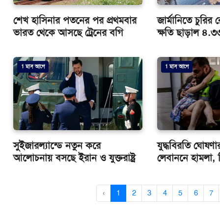
শেখ হাসিনার পতনের পর প্রথমবার
জার্মানিতে চুরির
ভারত থেকে আসছে ট্রেনের বগি
ক্ষতি ছাড়াল ৪.
1 মাস আগে
1 মাস আগে
সুইজারল্যান্ডে নতুন করে
যুদ্ধবিরতি ঘোষণ
আলোচনায় বসছে ইরান ও যুক্তরাষ্ট্র
লেবাননে হামলা,
‹
1
2
3
4
5
6
7