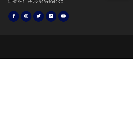
টেলিফোনঃ +৮৮০ ২২২৬৬৬৫৫৩৩