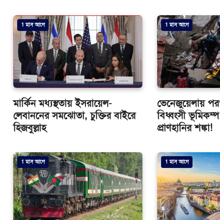
1 মাস আগে
1 মাস আগে
মার্কিন মধ্যস্থতায় ইসরায়েল-
ভেনেজুয়েলায় পরপর
লেবাননের সমঝোতা, চুক্তির বাইরে
বিধ্বংসী ভূমিকম্
হিজবুল্লাহ
প্রাণহানির শঙ্কা!
1 মাস আগে
1 মাস আগে