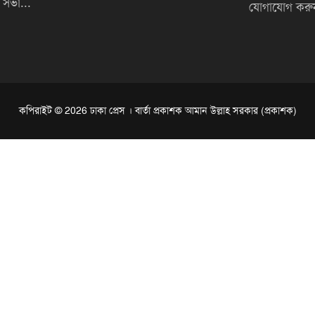
সভা...
যোগাযোগ করু
কপিরাইট © 2026 ঢাকা প্রেস । বার্তা প্রকাশক আমান উল্লাহ সরকার (প্রকাশক)