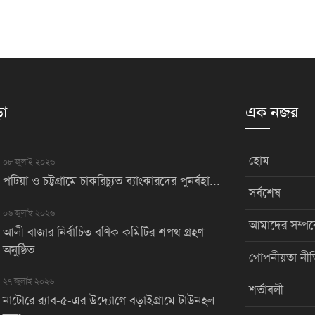
়া
এক নজর
হোম
০৮ জুলাই ২০২৬
পটিয়া ও চট্টগ্রামে চাকরিচ্যুত ব্যাংকারদের পুনর্বহা...
সর্বশেষ
০৬ জুলাই ২০২৬
আমাদের সম্পর্
আলী বাজার নির্বাচিত বণিক কমিটির শপথ গ্রহণ
অনুষ্ঠিত
গোপনীয়তা নীত
২৭ জুলাই ২০২৬
শর্তাবলী
নাটোরে র‌্যাব-৫-এর উদ্যোগে বড়াইগ্রামে টাউনহল