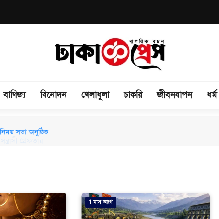
বাণিজ্য
বিনোদন
খেলাধুলা
চাকরি
জীবনযাপন
ধর্ম
িময় সভা অনুষ্ঠিত
1 মাস আগে