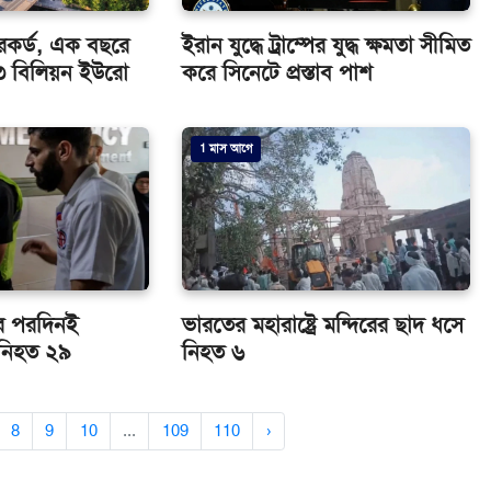
 রেকর্ড, এক বছরে
ইরান যুদ্ধে ট্রাম্পের যুদ্ধ ক্ষমতা সীমিত
৩৩ বিলিয়ন ইউরো
করে সিনেটে প্রস্তাব পাশ
1 মাস আগে
ার পরদিনই
ভারতের মহারাষ্ট্রে মন্দিরের ছাদ ধসে
 নিহত ২৯
নিহত ৬
8
9
10
...
109
110
›