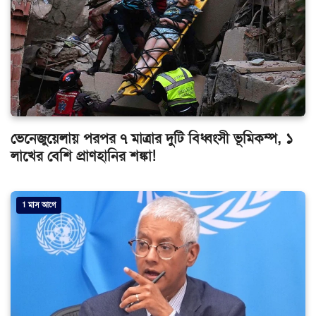
ভেনেজুয়েলায় পরপর ৭ মাত্রার দুটি বিধ্বংসী ভূমিকম্প, ১
লাখের বেশি প্রাণহানির শঙ্কা!
1 মাস আগে