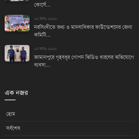
কোর্সে...
০২ আগu ২০২৬
নরসিংদীতে তথ্য ও মানবাধিকার ফাউন্ডেশনের জেলা
কমিটি...
০১ আগu ২০২৬
জামালপুরে গৃহবধূর গোপন ভিডিও ধারণের অভিযোগে
ব্যবসা...
এক নজর
হোম
সর্বশেষ