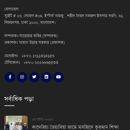
যোগাযোগ
স্যুইট # ০৬, লেভেল #০৯, ইস্টার্ন আরজু , শহীদ সৈয়দ নজরুল ইসলাম সরণি, ৬১,
বিজয়নগর, ঢাকা ১০০০, বাংলাদেশ।
সম্পাদকঃ সারোয়ার কবির (সম্পাদক)
প্রকাশকঃ আমান উল্লাহ সরকার (প্রকাশক)
মোবাইলঃ +৮৮০ ১৭১১৩১৪১৫৬
টেলিফোনঃ +৮৮০ ২২২৬৬৬৫৫৩৩
সর্বাধিক পড়া
০৩ আগu ২০২৬
কাদেরিয়া তৈয়্যবিয়া জামে মসজিদে কুরআন শিক্ষা