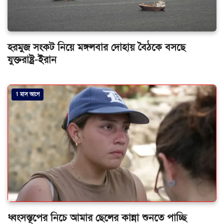
হরমুজ সংকট নিয়ে মঙ্গলবার দোহায় বৈঠকে বসছে
যুক্তরাষ্ট্র-ইরান
1 মাস আগে
ধ্বংসস্তূপের নিচে আমার ছেলের কান্না শুনতে পাচ্ছি