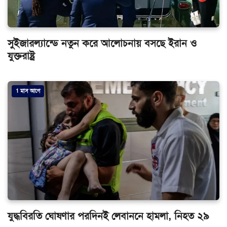
সুইজারল্যান্ডে নতুন করে আলোচনায় বসছে ইরান ও
যুক্তরাষ্ট্র
1 মাস আগে
যুদ্ধবিরতি ঘোষণার পরদিনই লেবাননে হামলা, নিহত ২৯