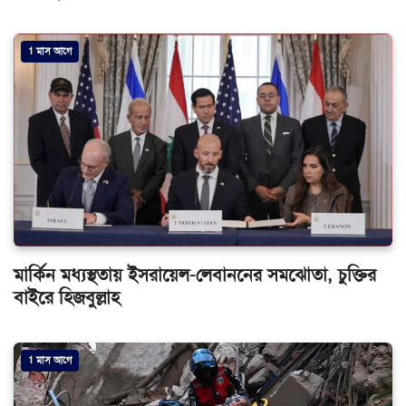
1 মাস আগে
মার্কিন মধ্যস্থতায় ইসরায়েল-লেবাননের সমঝোতা, চুক্তির
বাইরে হিজবুল্লাহ
1 মাস আগে