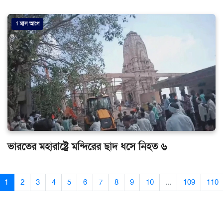
1 মাস আগে
ভারতের মহারাষ্ট্রে মন্দিরের ছাদ ধসে নিহত ৬
1
2
3
4
5
6
7
8
9
10
...
109
110