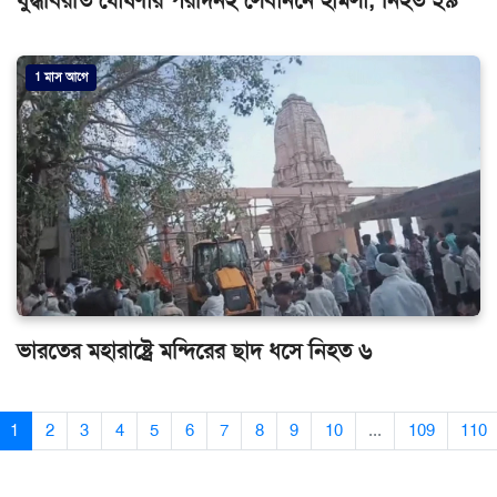
যুদ্ধবিরতি ঘোষণার পরদিনই লেবাননে হামলা, নিহত ২৯
1 মাস আগে
ভারতের মহারাষ্ট্রে মন্দিরের ছাদ ধসে নিহত ৬
1
2
3
4
5
6
7
8
9
10
...
109
110