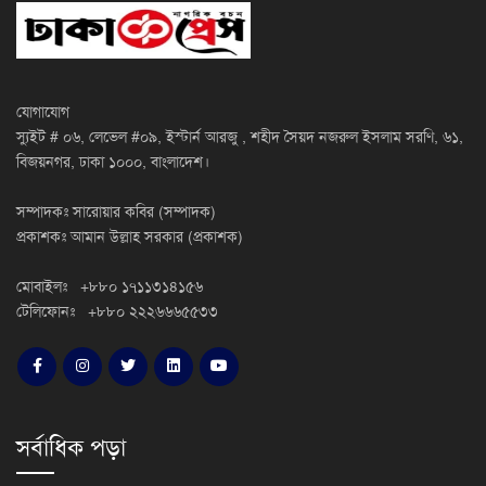
যোগাযোগ
স্যুইট # ০৬, লেভেল #০৯, ইস্টার্ন আরজু , শহীদ সৈয়দ নজরুল ইসলাম সরণি, ৬১,
বিজয়নগর, ঢাকা ১০০০, বাংলাদেশ।
সম্পাদকঃ সারোয়ার কবির (সম্পাদক)
প্রকাশকঃ আমান উল্লাহ সরকার (প্রকাশক)
মোবাইলঃ +৮৮০ ১৭১১৩১৪১৫৬
টেলিফোনঃ +৮৮০ ২২২৬৬৬৫৫৩৩
সর্বাধিক পড়া