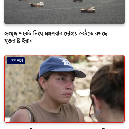
হরমুজ সংকট নিয়ে মঙ্গলবার দোহায় বৈঠকে বসছে
যুক্তরাষ্ট্র-ইরান
1 মাস আগে