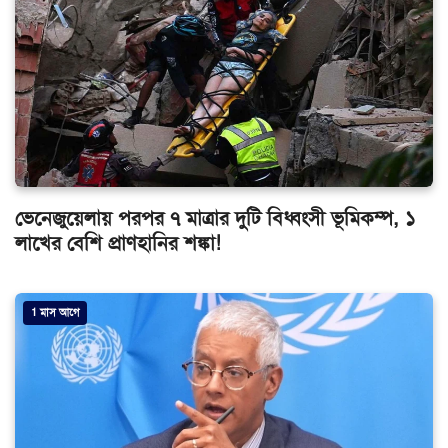
ভেনেজুয়েলায় পরপর ৭ মাত্রার দুটি বিধ্বংসী ভূমিকম্প, ১
লাখের বেশি প্রাণহানির শঙ্কা!
1 মাস আগে