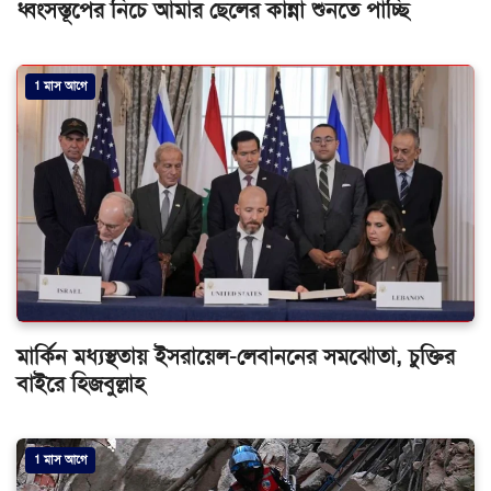
ধ্বংসস্তূপের নিচে আমার ছেলের কান্না শুনতে পাচ্ছি
1 মাস আগে
মার্কিন মধ্যস্থতায় ইসরায়েল-লেবাননের সমঝোতা, চুক্তির
বাইরে হিজবুল্লাহ
1 মাস আগে