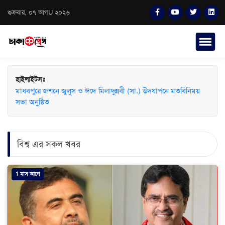
শুক্রবার, ০৭ আগU ২০২৬
হাইলাইটসঃ
মাধবপুরে জশনে জুলুস ও ঈদে মিলাদুন্নবী (সা.) উদযাপনে মতবিনিময়
সভা অনুষ্ঠিত
বিশ্ব এর সকল খবর
1 মাস আগে