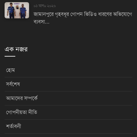
০১ আগu ২০২৬
জামালপুরে গৃহবধূর গোপন ভিডিও ধারণের অভিযোগে
ব্যবসা...
এক নজর
হোম
সর্বশেষ
আমাদের সম্পর্কে
গোপনীয়তা নীতি
শর্তাবলী