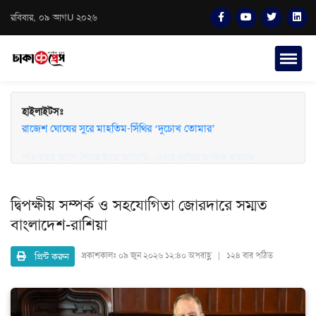
রবিবার, ০৯ আগU ২০২৬
হাইলাইটসঃ
পাঁচ বছর আগে শিশুহত্যার আসামি, এবার বাড়ির মালিক হত্যার
রাজেশ ঘোষের সুরে মাহতিম-সিঁথির ‘দুচোখ তোমার’
অভিযোগে লাইলী
দ্বিপক্ষীয় সম্পর্ক ও সহযোগিতা জোরদারে সম্মত
বাংলাদেশ-রাশিয়া
প্রিন্ট করুন
প্রকাশকালঃ
০৯ জুন ২০২৬ ১২:৪০ অপরাহ্ণ | ১২৪ বার পঠিত