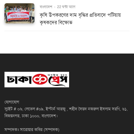
বাংলাদেশ
-
22 ঘন্টা আগে
কৃষি উপকরণের দাম বৃদ্ধির প্রতিবাদে পটিয়ায়
কৃষকদের বিক্ষোভ
যোগাযোগ
স্যুইট # ০৬, লেভেল #০৯, ইস্টার্ন আরজু , শহীদ সৈয়দ নজরুল ইসলাম সরণি, ৬১,
বিজয়নগর, ঢাকা ১০০০, বাংলাদেশ।
সম্পাদকঃ সারোয়ার কবির (সম্পাদক)