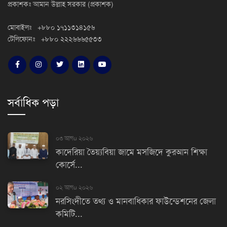
প্রকাশকঃ আমান উল্লাহ সরকার (প্রকাশক)
মোবাইলঃ +৮৮০ ১৭১১৩১৪১৫৬
টেলিফোনঃ +৮৮০ ২২২৬৬৬৫৫৩৩
সর্বাধিক পড়া
০৩ আগu ২০২৬
কাদেরিয়া তৈয়্যবিয়া জামে মসজিদে কুরআন শিক্ষা
কোর্সে...
০২ আগu ২০২৬
নরসিংদীতে তথ্য ও মানবাধিকার ফাউন্ডেশনের জেলা
কমিটি...