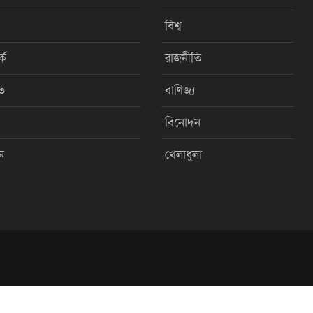
বিশ্ব
কে
রাজনীতি
ি
বাণিজ্য
বিনোদন
ন
খেলাধুলা