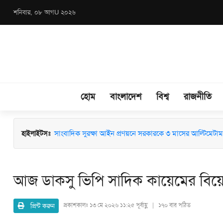
শনিবার, ০৮ আগU ২০২৬
হোম
বাংলাদেশ
বিশ্ব
রাজনীতি
হাইলাইটসঃ
জুলাই কনসার্টে গায়ক হাসানের ওপর বোতল নিক্ষেপ: ব্যান্ড সংগীতপ্
সাংবাদিক সুরক্ষা আইন প্রণয়নে সরকারকে ৩ মাসের আল্টিমেটাম
আজ ডাকসু ভিপি সাদিক কায়েমের বিয়
প্রিন্ট করুন
প্রকাশকালঃ
১৩ মে ২০২৬ ১১:২৫ পূর্বাহ্ণ | ১৭০ বার পঠিত