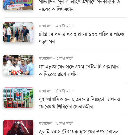
সাংবাদিক সুরক্ষা আইন প্রণয়নে সরকারকে ৩
মাসের আল্টিমেটাম
বাংলাদেশ
-
4 ঘন্টা আগে
চট্টগ্রামে বন্যায় ঘর হারানো ১০০ পরিবার পাচ্ছে
নতুন ঘর
বাংলাদেশ
-
5 ঘন্টা আগে
গণঅভ্যুত্থানের সঙ্গে প্রথম বেইমানি জামায়াত
আমিরের: রাশেদ খাঁন
বাংলাদেশ
-
6 ঘন্টা আগে
দুই আবাসিক হল ছাত্রদলের নিয়ন্ত্রণে, এখনও
ফেরেননি শিবিরের নেতাকর্মীরা
বাংলাদেশ
-
9 ঘন্টা আগে
জুলাই কনসার্টে গায়ক হাসানের ওপর বোতল