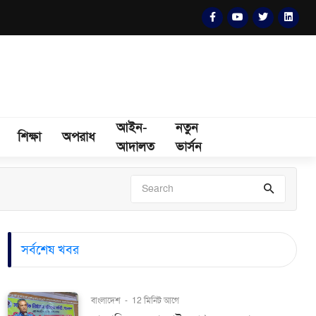
আইন-
নতুন
শিক্ষা
অপরাধ
আদালত
ভার্সন
সর্বশেষ খবর
বাংলাদেশ
-
12 মিনিট আগে