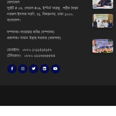
যোগাযোগ
স্যুইট # ০৬, লেভেল #০৯, ইস্টার্ন আরজু , শহীদ সৈয়দ
নজরুল ইসলাম সরণি, ৬১, বিজয়নগর, ঢাকা ১০০০,
বাংলাদেশ।
সম্পাদকঃ সারোয়ার কবির (সম্পাদক)
প্রকাশকঃ আমান উল্লাহ সরকার (প্রকাশক)
মোবাইলঃ +৮৮০ ১৭১১৩১৪১৫৬
টেলিফোনঃ +৮৮০ ২২২৬৬৬৫৫৩৩