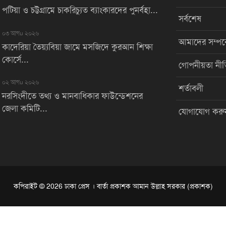
পটিয়া ও চট্টগ্রামে চাকরিচ্যুত ব্যাংকারদের পুনর্বহা...
সর্বশেষ
০৩ আগu ২০২৬
আমাদের সম্পর্
কাদেরিয়া তৈয়্যবিয়া জামে মসজিদে কুরআন শিক্ষা
কোর্সে...
গোপনীয়তা নীত
০২ আগu ২০২৬
শর্তাবলী
নরসিংদীতে তথ্য ও মানবাধিকার ফাউন্ডেশনের
জেলা কমিটি...
যোগাযোগ করু
কপিরাইট © 2026 ঢাকা প্রেস । বার্তা প্রকাশক আমান উল্লাহ সরকার (প্রকাশক)