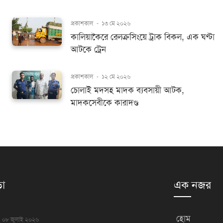
প্রকাশকাল
-
১৩ মে ২০২৬
কালিয়াকৈরে রেলক্রসিংয়ে ট্রাক বিকল, এক ঘণ্টা
আটকে ট্রেন
প্রকাশকাল
-
১২ মে ২০২৬
চোলাই মদসহ মাদক ব্যবসায়ী আটক,
মাদকসেবীকে কারাদণ্ড
়া
এক নজর
হোম
০৮ জুলাই ২০২৬