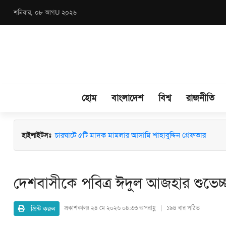
শনিবার, ০৮ আগU ২০২৬
হোম
বাংলাদেশ
বিশ্ব
রাজনীতি
চারঘাটে ৫টি মাদক মামলার আসামি শাহাবুদ্দিন গ্রেফতার
হাইলাইটসঃ
দেশবাসীকে পবিত্র ঈদুল আজহার শুভেচ
প্রিন্ট করুন
প্রকাশকালঃ
২৪ মে ২০২৬ ০৪:৩৩ অপরাহ্ণ | ১৯৪ বার পঠিত