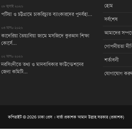
হোম
০৮ জুলাই ২০২৬
পটিয়া ও চট্টগ্রামে চাকরিচ্যুত ব্যাংকারদের পুনর্বহা...
সর্বশেষ
০৩ আগu ২০২৬
আমাদের সম্পর্
কাদেরিয়া তৈয়্যবিয়া জামে মসজিদে কুরআন শিক্ষা
কোর্সে...
গোপনীয়তা নীত
০২ আগu ২০২৬
শর্তাবলী
নরসিংদীতে তথ্য ও মানবাধিকার ফাউন্ডেশনের
জেলা কমিটি...
যোগাযোগ করু
কপিরাইট © 2026 ঢাকা প্রেস । বার্তা প্রকাশক আমান উল্লাহ সরকার (প্রকাশক)