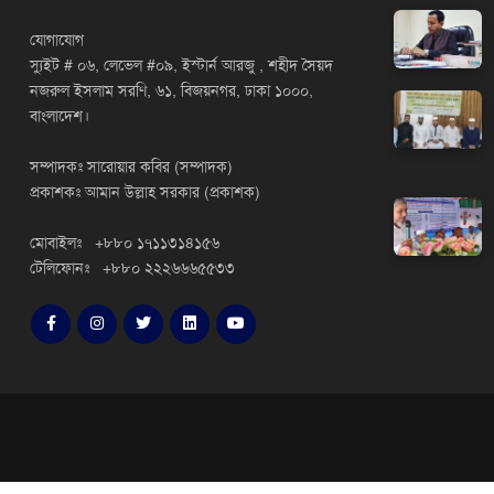
যোগাযোগ
স্যুইট # ০৬, লেভেল #০৯, ইস্টার্ন আরজু , শহীদ সৈয়দ
নজরুল ইসলাম সরণি, ৬১, বিজয়নগর, ঢাকা ১০০০,
বাংলাদেশ।
সম্পাদকঃ সারোয়ার কবির (সম্পাদক)
প্রকাশকঃ আমান উল্লাহ সরকার (প্রকাশক)
মোবাইলঃ +৮৮০ ১৭১১৩১৪১৫৬
টেলিফোনঃ +৮৮০ ২২২৬৬৬৫৫৩৩