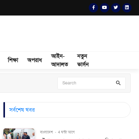
আইন-
নতুন
শিক্ষা
অপরাধ
আদালত
ভার্সন
সর্বশেষ খবর
বাংলাদেশ
-
4 ঘন্টা আগে