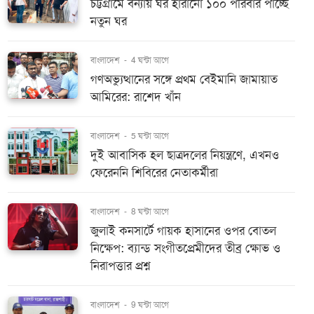
চট্টগ্রামে বন্যায় ঘর হারানো ১০০ পরিবার পাচ্ছে
নতুন ঘর
বাংলাদেশ
-
4 ঘন্টা আগে
গণঅভ্যুত্থানের সঙ্গে প্রথম বেইমানি জামায়াত
আমিরের: রাশেদ খাঁন
বাংলাদেশ
-
5 ঘন্টা আগে
দুই আবাসিক হল ছাত্রদলের নিয়ন্ত্রণে, এখনও
ফেরেননি শিবিরের নেতাকর্মীরা
বাংলাদেশ
-
8 ঘন্টা আগে
জুলাই কনসার্টে গায়ক হাসানের ওপর বোতল
নিক্ষেপ: ব্যান্ড সংগীতপ্রেমীদের তীব্র ক্ষোভ ও
নিরাপত্তার প্রশ্ন
বাংলাদেশ
-
9 ঘন্টা আগে