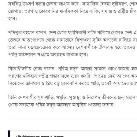
সবকিছু উৎসর্গ করার চেতনা জাগ্রত করে। সামাজিক বৈষম্য দূরীকরণ, শোষণম
জোগায়। ত্যাগ ও কোরবানির মানসিকতা নিয়ে ব্যক্তি, সমাজ ও রাষ্ট্রীয় জী
হবে।
শফিকুর রহমান বলেন, দেশ থেকে ফ্যাসিবাদী শক্তি পালিয়ে গেলেও দেশ এখ
ভেতরে আত্মগোপনে থেকে নানাভাবে বিশৃঙ্খলা সৃষ্টির অপচেষ্টা চালিয়ে য
তারা নানা ষড়যন্ত্র-চক্রান্ত করে যাচ্ছে। দেশবাসীকে ঐক্যবদ্ধ হয়ে তাদের
পর্যন্ত আন্দোলন-সংগ্রাম অব্যাহত রাখতে হবে।
বিরোধীদলীয় নেতা বলেন, পবিত্র ঈদুল আজহা সামনে রেখে আমরা হ
ত্যাগের ইতিহাস গভীর শ্রদ্ধার সঙ্গে স্মরণ করছি। তাদের সেই ত্যাগের আদর
নিজেদের জানমাল ও প্রিয় বস্তু কোরবানি করতে পারি, তবেই আমাদের ত্যা
তিনি দেশবাসীর সুখ-শান্তি, সমৃদ্ধি, সুস্বাস্থ্য ও নিরাপদ জীবনের জন্
থেকে সবাইকে পবিত্র ঈদুল আজহার আন্তরিক শুভেচ্ছা জানান।