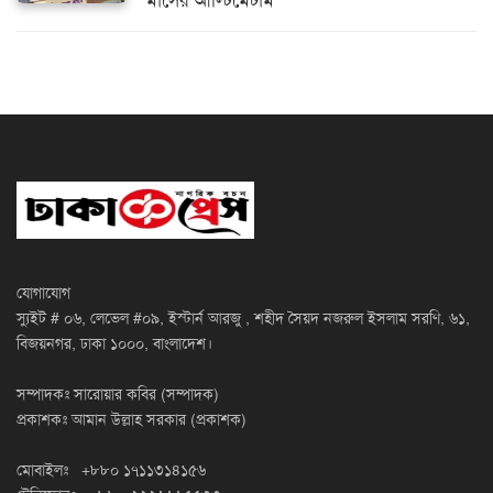
মাসের আল্টিমেটাম
যোগাযোগ
স্যুইট # ০৬, লেভেল #০৯, ইস্টার্ন আরজু , শহীদ সৈয়দ নজরুল ইসলাম সরণি, ৬১,
বিজয়নগর, ঢাকা ১০০০, বাংলাদেশ।
সম্পাদকঃ সারোয়ার কবির (সম্পাদক)
প্রকাশকঃ আমান উল্লাহ সরকার (প্রকাশক)
মোবাইলঃ +৮৮০ ১৭১১৩১৪১৫৬