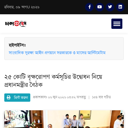
রবিবার, ০৯ আগU ২০২৬
হাইলাইটসঃ
সাংবাদিক সুরক্ষা আইন প্রণয়নে সরকারকে ৩ মাসের আল্টিমেটাম
দেবিদ্বারে বাড়ির মালিককে হত্যা, মরদেহ ৯ টুকরো করে প্যাকেটে ভরে
ফেলে রাখার অভিযোগ
২৫ কোটি বৃক্ষরোপণ কর্মসূচির উদ্বোধন নিয়ে
প্রধানমন্ত্রীর বৈঠক
প্রিন্ট করুন
প্রকাশকালঃ
০৬ জুন ২০২৬ ০৩:৫২ অপরাহ্ণ | ১৫৪ বার পঠিত