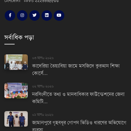
টেলিফোনঃ +৮৮০ ২২২৬৬৬৫৫৩৩
সর্বাধিক পড়া
০৩ আগu ২০২৬
কাদেরিয়া তৈয়্যবিয়া জামে মসজিদে কুরআন শিক্ষা
কোর্সে...
০২ আগu ২০২৬
নরসিংদীতে তথ্য ও মানবাধিকার ফাউন্ডেশনের জেলা
কমিটি...
০১ আগu ২০২৬
জামালপুরে গৃহবধূর গোপন ভিডিও ধারণের অভিযোগে
ব্যবসা...