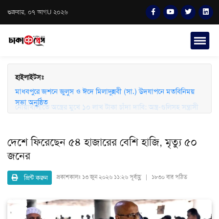
শুক্রবার, ০৭ আগU ২০২৬
হাইলাইটসঃ
মাধবপুরে জশনে জুলুস ও ঈদে মিলাদুন্নবী (সা.) উদযাপনে মতবিনিময়
সভা অনুষ্ঠিত
নোয়াখালীতে অস্ত্রের মুখে ১০ লাখ টাকা চাঁদা দাবি: অস্ত্র-গুলিসহ সন্ত্রাসী
গ্রেফতার
দেশে ফিরেছেন ৫৪ হাজারের বেশি হাজি, মৃত্যু ৫০
জনের
প্রিন্ট করুন
প্রকাশকালঃ
১৩ জুন ২০২৬ ১১:২৬ পূর্বাহ্ণ | ১৮৩০ বার পঠিত