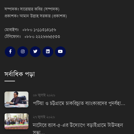
সম্পাদকঃ সারোয়ার কবির (সম্পাদক)
প্রকাশকঃ আমান উল্লাহ সরকার (প্রকাশক)
মোবাইলঃ +৮৮০ ১৭১১৩১৪১৫৬
টেলিফোনঃ +৮৮০ ২২২৬৬৬৫৫৩৩
সর্বাধিক পড়া
০৮ জুলাই ২০২৬
পটিয়া ও চট্টগ্রামে চাকরিচ্যুত ব্যাংকারদের পুনর্বহা...
২৭ জুলাই ২০২৬
নাটোরে র‌্যাব-৫-এর উদ্যোগে বড়াইগ্রামে টাউনহল
সভা...