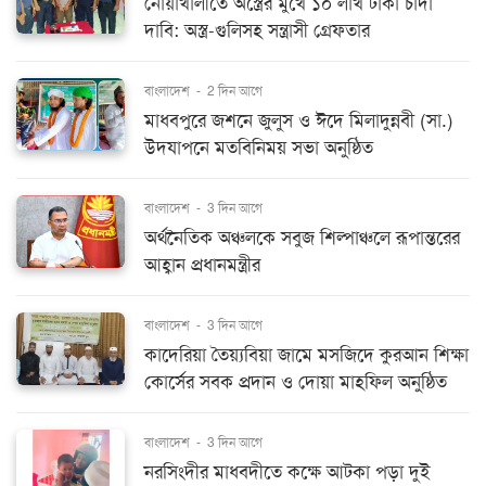
নোয়াখালীতে অস্ত্রের মুখে ১০ লাখ টাকা চাঁদা
দাবি: অস্ত্র-গুলিসহ সন্ত্রাসী গ্রেফতার
বাংলাদেশ
-
2 দিন আগে
মাধবপুরে জশনে জুলুস ও ঈদে মিলাদুন্নবী (সা.)
উদযাপনে মতবিনিময় সভা অনুষ্ঠিত
বাংলাদেশ
-
3 দিন আগে
অর্থনৈতিক অঞ্চলকে সবুজ শিল্পাঞ্চলে রূপান্তরের
আহ্বান প্রধানমন্ত্রীর
বাংলাদেশ
-
3 দিন আগে
কাদেরিয়া তৈয়্যবিয়া জামে মসজিদে কুরআন শিক্ষা
কোর্সের সবক প্রদান ও দোয়া মাহফিল অনুষ্ঠিত
বাংলাদেশ
-
3 দিন আগে
নরসিংদীর মাধবদীতে কক্ষে আটকা পড়া দুই