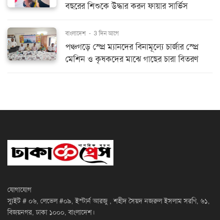
বছরের শিশুকে উদ্ধার করল ফায়ার সার্ভিস
বাংলাদেশ
-
3 দিন আগে
পঞ্চগড়ে স্প্রে ম্যানদের বিনামূল্যে চার্জার স্প্রে
মেশিন ও কৃষকদের মাঝে গাছের চারা বিতরণ
যোগাযোগ
স্যুইট # ০৬, লেভেল #০৯, ইস্টার্ন আরজু , শহীদ সৈয়দ নজরুল ইসলাম সরণি, ৬১,
বিজয়নগর, ঢাকা ১০০০, বাংলাদেশ।