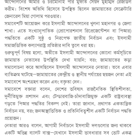
আন্দোলনের আমীর ও চরমোনাই পীর মুফতি সৈয়দ মুহাম্মদ রেজাউল
করীম। বিশেষ অতিথি হিসেবে উপস্থিত ছিলেন জামায়াতের সেক্রেটারি
জেনারেল মিয়া গোলাম পরওয়ার।
সমাবেশটি আয়োজন করে ইসলামী আন্দোলনের খুলনা মহানগর ও জেলা
শাখা। এতে সংখ্যানুপাতিক (প্রোপোরশনাল রিপ্রেজেন্টেশন বা পিআর)
পদ্ধতিতে একটি সুষ্ঠু ও নিরপেক্ষ জাতীয় নির্বাচন এবং ইসলামী
সমাজভিত্তিক কল্যাণরাষ্ট্র প্রতিষ্ঠার দাবি তুলে ধরা হয়।
গুরুত্বপূর্ণ বিষয় হলো, অতীতে ইসলামী আন্দোলনের কোনো কর্মসূচিতে
জামায়াত নেতাদের উপস্থিতি দেখা যায়নি; বরং জামায়াতের কড়া
সমালোচনা করে আসছিলেন ইসলামী আন্দোলনের নেতারা। তবে এবার
ব্যতিক্রম ঘটেছে—জামায়াতের কেন্দ্রীয় ও স্থানীয় পর্যায়ের ছয়জন নেতা এই
সমাবেশে অংশগ্রহণ করেন এবং বক্তৃতা দেন।
সমাবেশে বক্তারা বলেন, দেশের ভবিষ্যৎ রাজনৈতিক স্থিতিশীলতা,
দুর্নীতিমুক্ত প্রশাসন এবং টেন্ডারবাজি-চাঁদাবাজিমুক্ত একটি রাষ্ট্রব্যবস্থা
গড়তে পিআর পদ্ধতির বিকল্প নেই। তারা জানান, প্রথাগত একতান্ত্রিক
নির্বাচন নয়, বরং জনআস্থাভিত্তিক ও প্রতিনিধিত্বশীল একটি নির্বাচন পদ্ধতি
প্রয়োজন।
নেতারা আরও বলেন, আগামী নির্বাচনে ইসলামী দলগুলোর জন্য থাকবে
একটি অভিন্ন ব্যালট বাক্স—যেখানে ইসলামী ভাবধারার সব ভোট একত্র