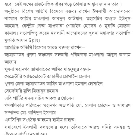
হবে। সেই লক্ষ্যে রাজনৈতিক ঐক্য গড়ে তোলার আহ্বান জানান তারা।
অনুষ্ঠানে বিশেষ অতিথি হিসেবে বক্তব্য রাখেন ইসলামী আন্দোলনের
নায়েবে আমির মাওলানা আবদুল আউয়াল, মহাসচিব অধ্যক্ষ ইউনুস
আহমাদ, কেন্দ্রীয় নেতা মাওলানা শোয়াইব হোসেন ও মুফতি মোস্তফা
কামাল। সভাপতিত্ব করেন ইসলামী আন্দোলনের খুলনা মহানগর সভাপতি
মুফতি আমান উল্লাহ।
আমন্ত্রিত অতিথি হিসেবে আরও বক্তব্য রাখেন—
জামায়াতের খুলনা অঞ্চলের সহকারী পরিচালক মাওলানা আবুল কালাম
আজাদ
খুলনা মহানগর জামায়াতের আমির মাহফুজুর রহমান
সেক্রেটারি অ্যাডভোকেট জাহাঙ্গীর হোসাইন হেলাল
খুলনা জেলা জামায়াতের আমির মাওলানা ইমরান হোসাইন
সেক্রেটারি মুন্সি মিজানুর রহমান
এবি পার্টির সদস্যসচিব আকতার হোসেন
গণঅধিকার পরিষদের মহানগর সভাপতি মো. বেলাল হোসেন ও সাধারণ
সম্পাদক মো. রাশিদুল ইসলাম
এনসিপির সংগঠক আহমেদ হামীম রাহাত।
সমাবেশে ইসলামী দলগুলোর মধ্যে ভবিষ্যতে আরও ঘনিষ্ঠ সমন্বয় ও
ঐক্যের বার্তা দেওয়া হয়।