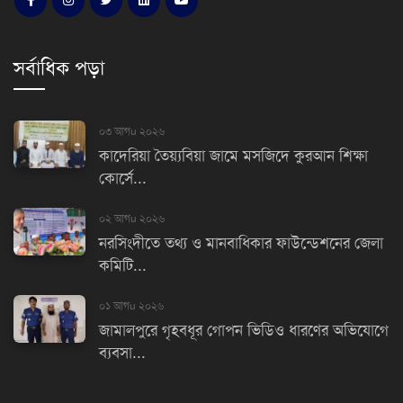
সর্বাধিক পড়া
০৩ আগu ২০২৬
কাদেরিয়া তৈয়্যবিয়া জামে মসজিদে কুরআন শিক্ষা
কোর্সে...
০২ আগu ২০২৬
নরসিংদীতে তথ্য ও মানবাধিকার ফাউন্ডেশনের জেলা
কমিটি...
০১ আগu ২০২৬
জামালপুরে গৃহবধূর গোপন ভিডিও ধারণের অভিযোগে
ব্যবসা...