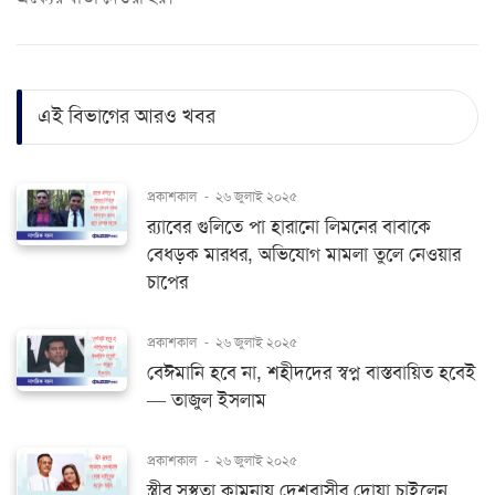
এই বিভাগের আরও খবর
প্রকাশকাল
-
২৬ জুলাই ২০২৫
র‍্যাবের গুলিতে পা হারানো লিমনের বাবাকে
বেধড়ক মারধর, অভিযোগ মামলা তুলে নেওয়ার
চাপের
প্রকাশকাল
-
২৬ জুলাই ২০২৫
বেঈমানি হবে না, শহীদদের স্বপ্ন বাস্তবায়িত হবেই
— তাজুল ইসলাম
প্রকাশকাল
-
২৬ জুলাই ২০২৫
স্ত্রীর সুস্থতা কামনায় দেশবাসীর দোয়া চাইলেন