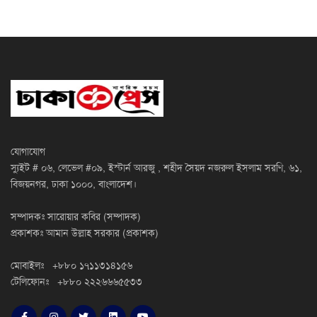
যোগাযোগ
স্যুইট # ০৬, লেভেল #০৯, ইস্টার্ন আরজু , শহীদ সৈয়দ নজরুল ইসলাম সরণি, ৬১,
বিজয়নগর, ঢাকা ১০০০, বাংলাদেশ।
সম্পাদকঃ সারোয়ার কবির (সম্পাদক)
প্রকাশকঃ আমান উল্লাহ সরকার (প্রকাশক)
মোবাইলঃ +৮৮০ ১৭১১৩১৪১৫৬
টেলিফোনঃ +৮৮০ ২২২৬৬৬৫৫৩৩